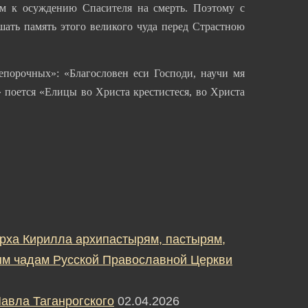
м к осуждению Спасителя на смерть. Поэтому с
шать память этого великого чуда перед Страстною
епорочных»: «Благословен еси Господи, научи мя
 поется «Елицы во Христа крестистеся, во Христа
рха Кирилла архипастырям, пастырям,
м чадам Русской Православной Церкви
авла Таганрогского
02.04.2026