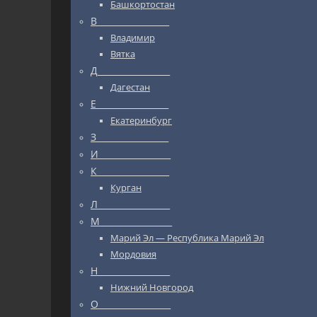
Башкортостан
В_________________
Владимир
Вятка
Д_________________
Дагестан
Е_________________
Екатеринбург
З_________________
И_________________
К_________________
Курган
Л_________________
М_________________
Марий Эл — Республика Марий Эл
Мордовия
Н_________________
Нижний Новгород
О_________________