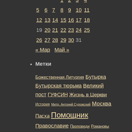
5
6
7
8
9
10
11
12
13
14
15
16
17
18
19
20
21
22
23
24
25
26
27
28
29
30
31
« Мар
Май »
Метки
Бутырка
Божественная Литургия
Бутырская тюрьма
Великий
пост
ГУФСИН
Жизнь в Церкви
Москва
История
Митр. Антоний Сурожский
Помощник
Пасха
Православие
Романовы
Проповеди