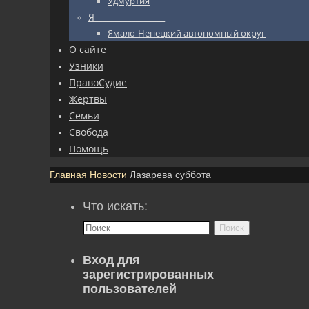
Удмуртия
Я_________________
Ямало-Ненецкий автономный округ
О сайте
Узники
ПравоСудие
Жертвы
Семьи
Свобода
Помощь
Главная
Новости
Лазарева суббота
Что искать:
Поиск
Вход для
зарегистрированных
пользователей