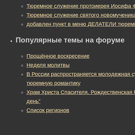
Тюремное служение протоиерея Иосифа 
Тюремное служение святого новомученик
добавлен пункт в меню ДЕЛАТЕЛИ тюрем
Популярные темы на форуме
Прощённое воскресение
Неделя молитвы
В России распространяется молодежная 
тюремную романтику
Храм Христа Спасителя. Рождественская
день”
Список регионов