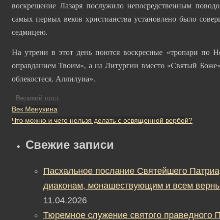
воскрешение Лазаря послужило непосредственным поводо
самых первых веков христианства установлено было совер
седмицею.
На утрени в этот день поются воскресные «тропари по Н
оправданием Твоим», а на Литургии вместо «Святый Боже»
облекостеся. Аллилуиа».
Великий пост
.
Век Менухина
Что можно и чего нельзя делать с освященной вербой?
Свежие записи
Пасхальное послание Святейшего Патриа
диаконам, монашествующим и всем верны
11.04.2026
Тюремное служение святого праведного П