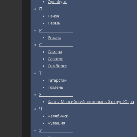
Оренбург
П_________________
Пенза
Пермь
Р_________________
Рязань
С_________________
Самара
Саратов
Симбирск
Т_________________
Татарстан
Тюмень
Х_________________
Ханты-Мансийский автономный округ-Югра
Ч_________________
Челябинск
Чувашия
У_________________