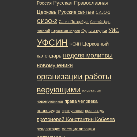
Русская Православная
Россия
Церковь
Русские святые
СИЗО-1
СИЗО-2
Санкт-Петербург
Святой Царь
УИС
Суды и судьи
Николай
Страстная неделя
УФСИН
Церковный
ФСИН
неделя молитвы
календарь
новомученики
организации работы
верующими
почитание
права человека
новомучеников
правосудие
проповедь
преступление
протоиерей Константин Кобелев
ресоциализация
реадаптация