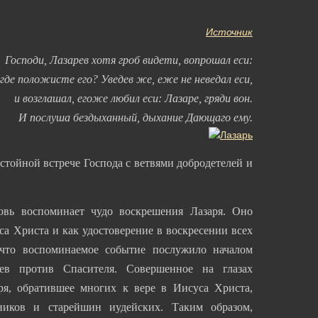
Источник
Господи, Лазарев хотя гроб видети, вопрошал еси:
где положисте его? Уведев же, еже не неведал еси,
и возглашал, егоже любил еси: Лазаре, гряди вон.
И послуша бездыханный, дыхание Дающаго ему.
тойной встрече Господа с ветвями добродетелей и
овь воспоминает чудо воскрешения Лазаря. Оно
са Христа и как удостоверение в воскресении всех
 что воспоминаемое событие послужило началом
ев против Спасителя. Совершенное на глазах
ря, обратившее многих к вере в Иисуса Христа,
ников и старейшин иудейских. Таким образом,