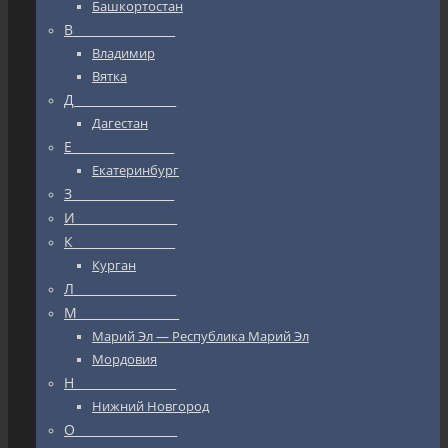
Башкортостан
В_________________
Владимир
Вятка
Д_________________
Дагестан
Е_________________
Екатеринбург
З_________________
И_________________
К_________________
Курган
Л_________________
М_________________
Марий Эл — Республика Марий Эл
Мордовия
Н_________________
Нижний Новгород
О_________________