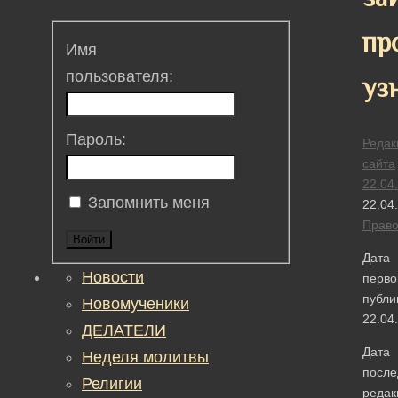
пр
Имя
пользователя:
уз
Пароль:
Редак
сайта
22.04
Запомнить меня
22.04
Прав
Войти
Дата
Новости
перво
публи
Новомученики
22.04
ДЕЛАТЕЛИ
Дата
Неделя молитвы
после
Религии
редак