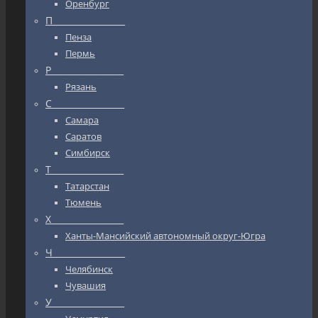
Оренбург
П_________________
Пенза
Пермь
Р_________________
Рязань
С_________________
Самара
Саратов
Симбирск
Т_________________
Татарстан
Тюмень
Х_________________
Ханты-Мансийский автономный округ-Югра
Ч_________________
Челябинск
Чувашия
У_________________