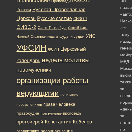
Православие
так
Романовы
Проповеди
назы
Русская Православная
Россия
«авто
Церковь
Русские святые
СИЗО-1
Неско
СИЗО-2
лет
Санкт-Петербург
Святой Царь
тому
УИС
Суды и судьи
Николай
Страстная неделя
назад
УФСИН
генер
Церковный
ФСИН
майо
неделя молитвы
календарь
МВД
Моска
новомученики
выска
организации работы
также
за
верующими
почитание
введе
норм
права человека
новомучеников
«день
правосудие
проповедь
преступление
за
протоиерей Константин Кобелев
полто
по
ресоциализация
реадаптация