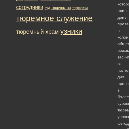
котор
сотрудники
творчество
суд
терроризм
один
тюремное служение
день,
пров
узники
в
тюремный храм
колон
обще
режи
засчи
за
полто
дня,
прове
в
более
суров
тюре
услов
Сегод