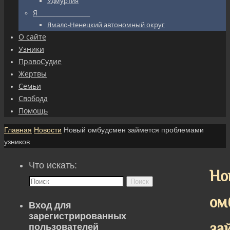
Удмуртия
Я_________________
Ямало-Ненецкий автономный округ
О сайте
Узники
ПравоСудие
Жертвы
Семьи
Свобода
Помощь
Главная
Новости
Новый омбудсмен займется проблемами
узников
Что искать:
Но
Поиск
ом
Вход для
зарегистрированных
за
пользователей