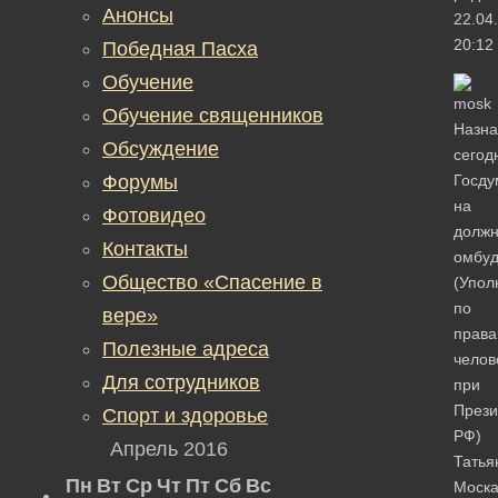
Анонсы
22.04
20:12
Победная Пасха
Обучение
Обучение священников
Назна
Обсуждение
сегод
Форумы
Госду
на
Фотовидео
должн
Контакты
омбу
Общество «Спасение в
(Упол
по
вере»
прав
Полезные адреса
челов
Для сотрудников
при
Прези
Спорт и здоровье
РФ)
Апрель 2016
Татья
Пн
Вт
Ср
Чт
Пт
Сб
Вс
Моска