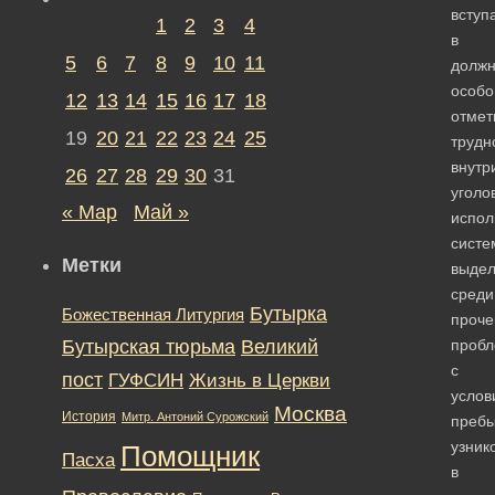
вступ
1
2
3
4
в
5
6
7
8
9
10
11
должн
особо
12
13
14
15
16
17
18
отмет
19
20
21
22
23
24
25
трудн
внутр
26
27
28
29
30
31
уголо
« Мар
Май »
испол
систе
Метки
выдел
среди
Бутырка
Божественная Литургия
проче
Бутырская тюрьма
Великий
пробл
с
пост
ГУФСИН
Жизнь в Церкви
услов
Москва
История
Митр. Антоний Сурожский
преб
узник
Помощник
Пасха
в