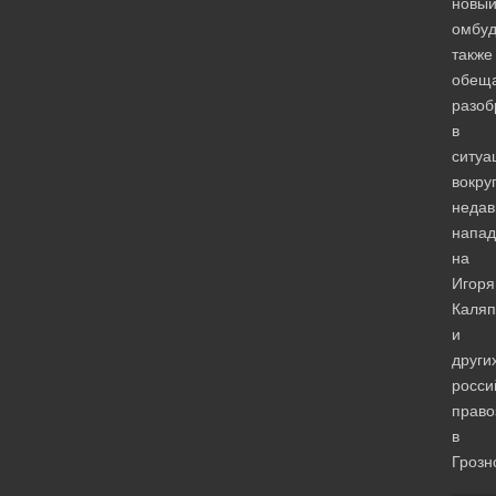
новы
омбу
также
обещ
разоб
в
ситуа
вокру
недав
напад
на
Игоря
Каляп
и
други
росси
право
в
Грозн