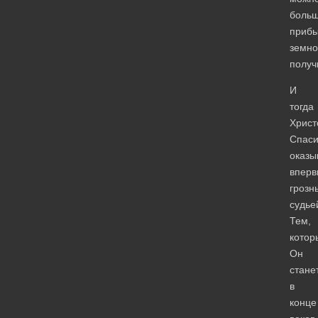
боль
приб
земно
получ
И
тогда
Христ
Спаси
оказы
вперв
грозн
судье
Тем,
котор
Он
стане
в
конце