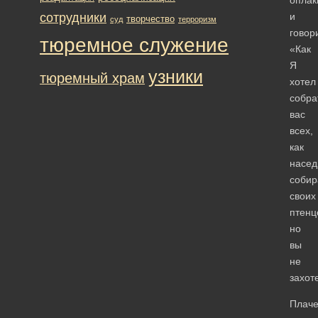
сотрудники
и
творчество
суд
терроризм
говор
тюремное служение
«Как
Я
узники
тюремный храм
хотел
собра
вас
всех,
как
насед
собир
своих
птенц
но
вы
не
захот
Плаче