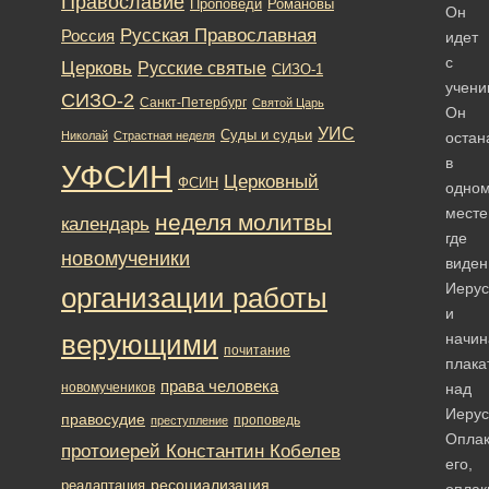
Православие
Романовы
Проповеди
Он
Русская Православная
Россия
идет
с
Церковь
Русские святые
СИЗО-1
учени
СИЗО-2
Санкт-Петербург
Святой Царь
Он
УИС
Суды и судьи
Николай
Страстная неделя
остан
в
УФСИН
Церковный
ФСИН
одно
месте
неделя молитвы
календарь
где
новомученики
виден
Иерус
организации работы
и
верующими
начин
почитание
плака
права человека
новомучеников
над
Иерус
правосудие
проповедь
преступление
Оплак
протоиерей Константин Кобелев
его,
ресоциализация
реадаптация
оплак