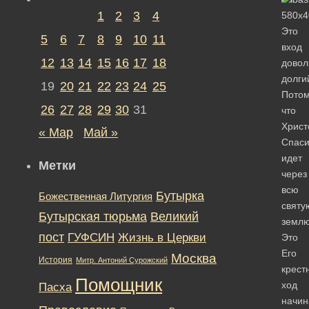
1
2
3
4
Это
5
6
7
8
9
10
11
вход
12
13
14
15
16
17
18
довол
долги
19
20
21
22
23
24
25
Пото
26
27
28
29
30
31
что
Христ
« Мар
Май »
Спаси
идет
Метки
через
всю
Бутырка
Божественная Литургия
святу
Бутырская тюрьма
Великий
землю
пост
ГУФСИН
Жизнь в Церкви
Это
Его
Москва
История
Митр. Антоний Сурожский
крест
Помощник
ход
Пасха
начин