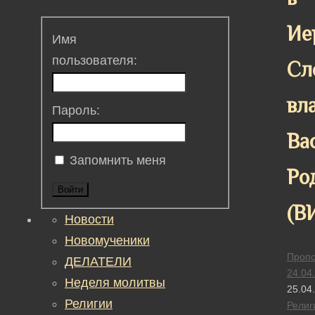
Ие
Имя
пользователя:
Сл
вл
Пароль:
Ва
Запомнить меня
Ро
Войти
(В
Новости
Новомученики
Пропо
ДЕЛАТЕЛИ
24.04
Неделя молитвы
25.04
Религии
Религ