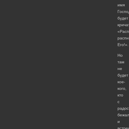
имя
Госпо
будет
крича
«Расп
распн
Его!».
Но
там
не
будет
кое-
кого,
кто
с
радос
бежа
и
встре