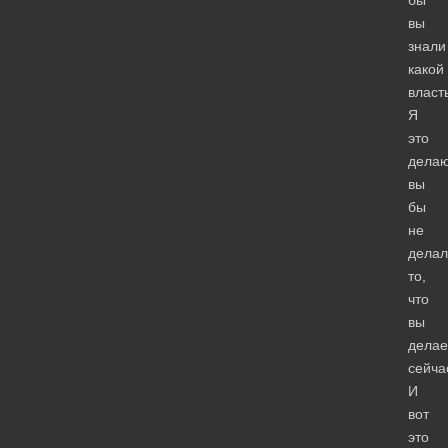
вы
знали
какой
власт
Я
это
делаю
вы
бы
не
делал
то,
что
вы
делае
сейча
И
вот
это