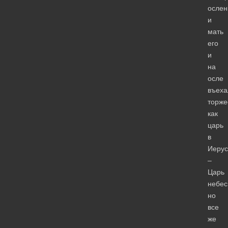
ослен
и
мать
его
и
на
осле
въеха
торже
как
царь
в
Иеру
–
Царь
небес
но
все
же