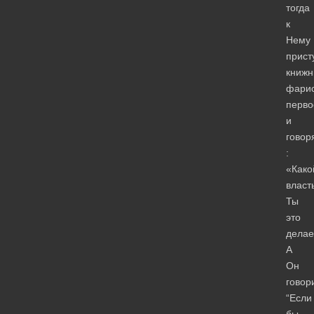
тогда
к
Нему
прист
книжн
фарис
перво
и
говор
:
«Како
власт
Ты
это
делае
А
Он
говор
“Если
бы