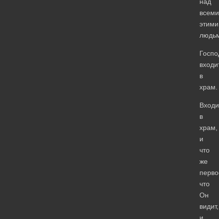
над
всеми
этими
людьм
Госпо
входи
в
храм.
Входи
в
храм,
и
что
же
перво
что
Он
видит,
и