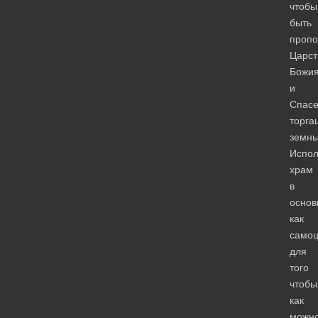
чтобы
быть
пропо
Царст
Божи
и
Спасе
торга
земны
Испол
храм
в
основ
как
самоц
для
того
чтобы
как
можн