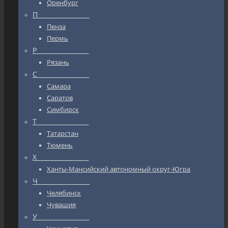
Оренбург
П_________________
Пенза
Пермь
Р_________________
Рязань
С_________________
Самара
Саратов
Симбирск
Т_________________
Татарстан
Тюмень
Х_________________
Ханты-Мансийский автономный округ-Югра
Ч_________________
Челябинск
Чувашия
У_________________