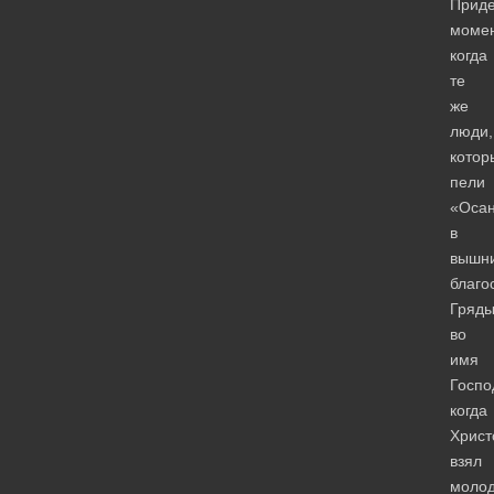
Приде
момен
когда
те
же
люди,
котор
пели
«Оса
в
вышни
благо
Гряд
во
имя
Госпо
когда
Христ
взял
молод