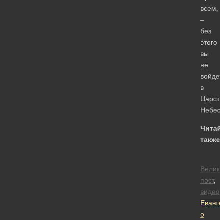
всем,
–
без
этого
вы
не
войде
в
Царст
Небес
Чита
также
Велик
пост
,
видео
Еванг
о