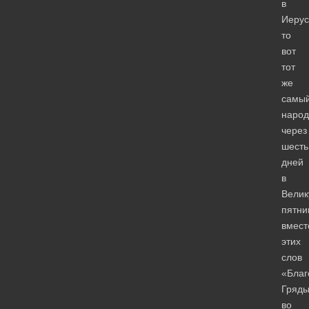
в
Иерус
то
вот
тот
же
самы
народ
через
шесть
дней
в
Вели
пятни
вмест
этих
слов
«Благ
Гряд
во