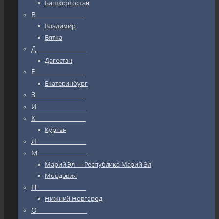
Башкортостан
В_________________
Владимир
Вятка
Д_________________
Дагестан
Е_________________
Екатеринбург
З_________________
И_________________
К_________________
Курган
Л_________________
М_________________
Марий Эл — Республика Марий Эл
Мордовия
Н_________________
Нижний Новгород
О_________________