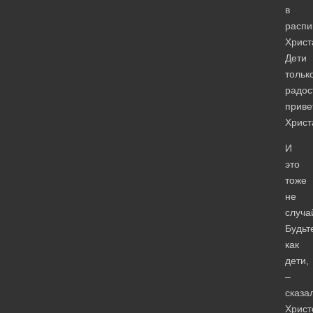
в
распи
Христ
Дети
тольк
радос
приве
Христ
И
это
тоже
не
случа
Будьт
как
дети,
–
сказа
Христ