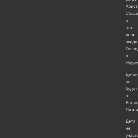
Христ
Спаси
в
этот
день
входа
Госпо
в
Иерус
Детей
не
будет
в
Вели
Пятни
Дети
не
участ