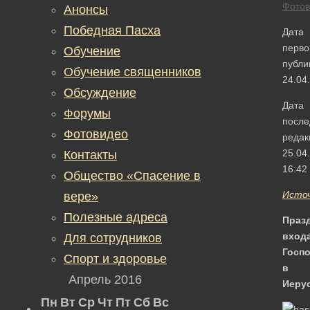
Фотов
Анонсы
Победная Пасха
Дата
перво
Обучение
публи
Обучение священников
24.04
Обсуждение
Дата
Форумы
после
Фотовидео
редак
25.04
Контакты
16:42
Общество «Спасение в
Исто
вере»
Полезные адреса
Праз
вход
Для сотрудников
Госп
Спорт и здоровье
в
Апрель 2016
Иеру
Пн
Вт
Ср
Чт
Пт
Сб
Вс