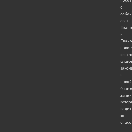
несет
с
собой
свет
Еванг
и
Еванг
новог
светл
благо
закон
и
новой
благо
жизни
котор
ведет
ко
спасе