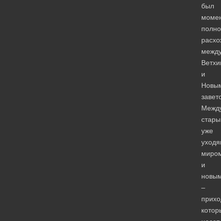
был
моме
полно
расхо
межд
Ветхи
и
Новы
завет
Межд
стары
уже
уход
миро
и
новы
–
прих
котор