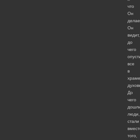
что
Он
делае
Он
видит,
до
чего
опуст
все
в
храм
духов
До
чего
дошл
люди,
стали
вмест
того,