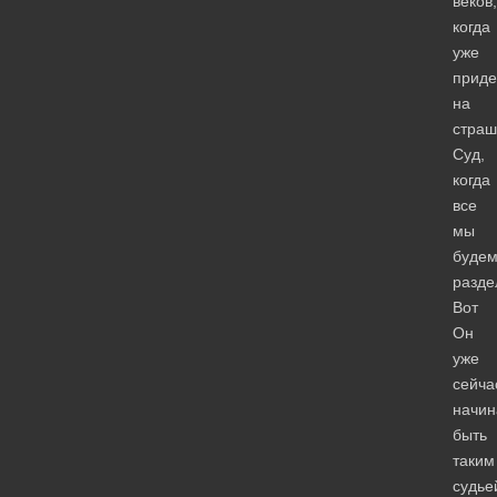
веков,
когда
уже
приде
на
стра
Суд,
когда
все
мы
буде
разде
Вот
Он
уже
сейча
начин
быть
таким
судье