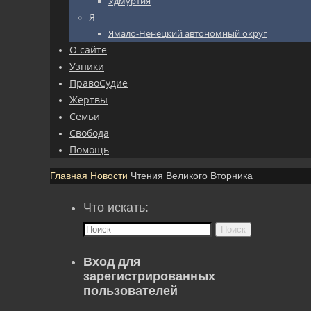
Удмуртия
Я_________________
Ямало-Ненецкий автономный округ
О сайте
Узники
ПравоСудие
Жертвы
Семьи
Свобода
Помощь
Главная
Новости
Чтения Великого Вторника
Что искать:
Поиск
Вход для
зарегистрированных
пользователей