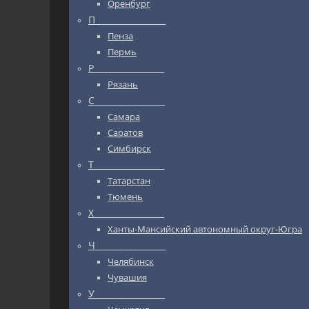
Оренбург
П_________________
Пенза
Пермь
Р_________________
Рязань
С_________________
Самара
Саратов
Симбирск
Т_________________
Татарстан
Тюмень
Х_________________
Ханты-Мансийский автономный округ-Югра
Ч_________________
Челябинск
Чувашия
У_________________