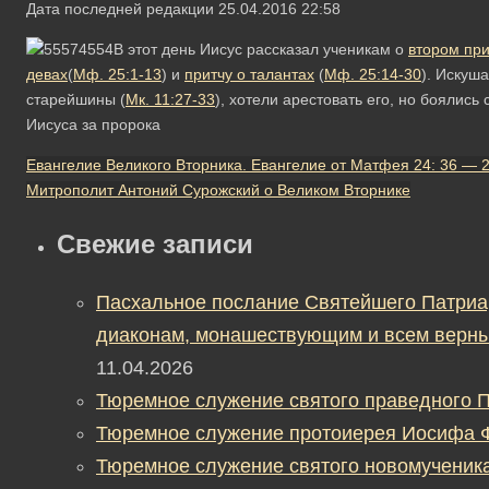
Дата последней редакции 25.04.2016 22:58
В этот день Иисус рассказал ученикам о
втором пр
девах
(
Мф.
25:1-13
) и
притчу о талантах
(
Мф.
25:14-30
). Искуш
старейшины (
Мк.
11:27-33
), хотели арестовать его, но боялись
Иисуса за пророка
Евангелие Великого Вторника. Евангелие от Матфея 24: 36 — 2
Митрополит Антоний Сурожский о Великом Вторнике
Свежие записи
Пасхальное послание Святейшего Патриа
диаконам, монашествующим и всем верны
11.04.2026
Тюремное служение святого праведного П
Тюремное служение протоиерея Иосифа 
Тюремное служение святого новомученик