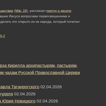
ишествии
(
Мф.
24
), рассказал
притчу о десяти
авшие Иисуса вопросами первосвященники и
 сделать это открыто из-за народа, который почитал
6:2
рха Кирилла архипастырям, пастырям,
м чадам Русской Православной Церкви
авла Таганрогского
02.04.2026
Фуделя
02.04.2026
а Юрия Новицкого
02.04.2026