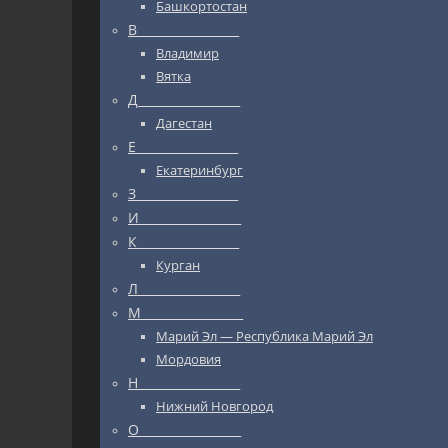
Башкортостан
В_________________
Владимир
Вятка
Д_________________
Дагестан
Е_________________
Екатеринбург
З_________________
И_________________
К_________________
Курган
Л_________________
М_________________
Марий Эл — Республика Марий Эл
Мордовия
Н_________________
Нижний Новгород
О_________________