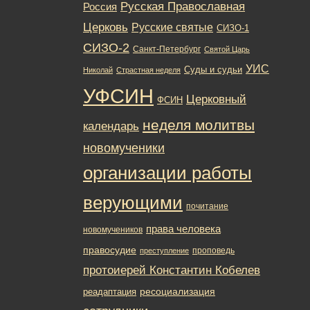
Русская Православная
Россия
Церковь
Русские святые
СИЗО-1
СИЗО-2
Санкт-Петербург
Святой Царь
УИС
Суды и судьи
Николай
Страстная неделя
УФСИН
Церковный
ФСИН
неделя молитвы
календарь
новомученики
организации работы
верующими
почитание
права человека
новомучеников
правосудие
проповедь
преступление
протоиерей Константин Кобелев
ресоциализация
реадаптация