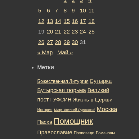
5
6
7
8
9
10
11
12
13
14
15
16
17
18
19
20
21
22
23
24
25
26
27
28
29
30
31
« Мар
Май »
Метки
Бутырка
Божественная Литургия
Бутырская тюрьма
Великий
пост
ГУФСИН
Жизнь в Церкви
Москва
История
Митр. Антоний Сурожский
Помощник
Пасха
Православие
Романовы
Проповеди