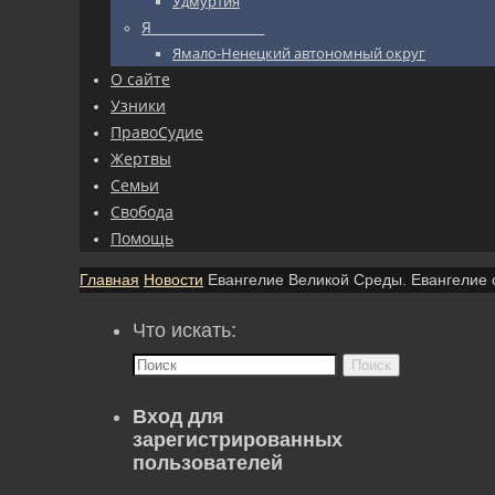
Удмуртия
Я_________________
Ямало-Ненецкий автономный округ
О сайте
Узники
ПравоСудие
Жертвы
Семьи
Свобода
Помощь
Главная
Новости
Евангелие Великой Среды. Евангелие о
Что искать:
Поиск
Вход для
зарегистрированных
пользователей