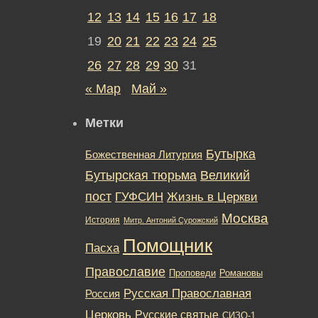
12
13
14
15
16
17
18
19
20
21
22
23
24
25
26
27
28
29
30
31
« Мар
Май »
Метки
Бутырка
Божественная Литургия
Бутырская тюрьма
Великий
пост
ГУФСИН
Жизнь в Церкви
Москва
История
Митр. Антоний Сурожский
Помощник
Пасха
Православие
Романовы
Проповеди
Русская Православная
Россия
Церковь
Русские святые
СИЗО-1