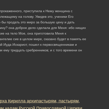
прокаженного, приступила к Нему женщина с
лежащему на голову. Увидев это, ученики Его
о бы продать это миро за большую цену и дать
щину? она доброе дело сделала для Меня: ибо нищих
сие на тело Мое, она приготовила Меня к
ангелие сие в целом мире, сказано будет в память ее
ый Иуда Искариот, пошел к первосвященникам и
и ему тридцать сребренников; и с того времени он
рха Кирилла архипастырям, пастырям,
м чадам Русской Православной Церкви