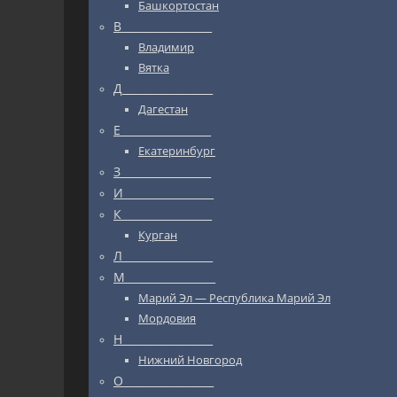
Башкортостан
В_________________
Владимир
Вятка
Д_________________
Дагестан
Е_________________
Екатеринбург
З_________________
И_________________
К_________________
Курган
Л_________________
М_________________
Марий Эл — Республика Марий Эл
Мордовия
Н_________________
Нижний Новгород
О_________________