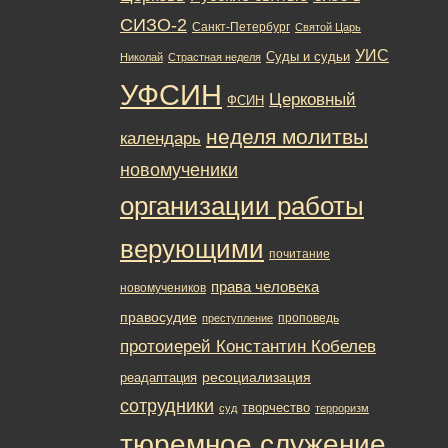
СИЗО-2
Санкт-Петербург
Святой Царь
УИС
Суды и судьи
Николай
Страстная неделя
УФСИН
Церковный
ФСИН
неделя молитвы
календарь
новомученики
организации работы
верующими
почитание
права человека
новомучеников
правосудие
проповедь
преступление
протоиерей Константин Кобелев
ресоциализация
реадаптация
сотрудники
творчество
суд
терроризм
тюремное служение