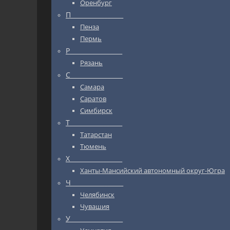
Оренбург
П_________________
Пенза
Пермь
Р_________________
Рязань
С_________________
Самара
Саратов
Симбирск
Т_________________
Татарстан
Тюмень
Х_________________
Ханты-Мансийский автономный округ-Югра
Ч_________________
Челябинск
Чувашия
У_________________