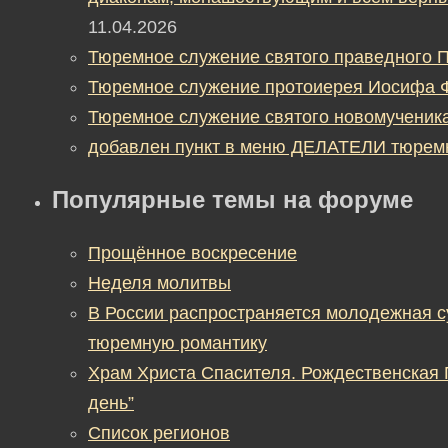
11.04.2026
Тюремное служение святого праведного П
Тюремное служение протоиерея Иосифа 
Тюремное служение святого новомученик
добавлен пункт в меню ДЕЛАТЕЛИ тюрем
Популярные темы на форуме
Прощённое воскресение
Неделя молитвы
В России распространяется молодежная 
тюремную романтику
Храм Христа Спасителя. Рождественская
день”
Список регионов