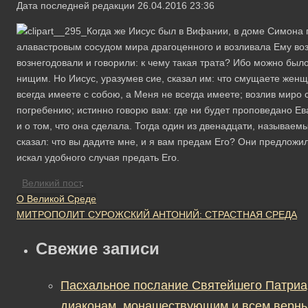
Дата последней редакции 26.04.2016 23:36
Когда же Иисус был в Вифании, в доме Симона 
алавастровым сосудом мира драгоценного и возливала Ему воз
вознегодовали и говорили: к чему такая трата? Ибо можно был
нищим. Но Иисус, уразумев сие, сказал им: что смущаете жен
всегда имеете с собою, а Меня не всегда имеете; возлив миро 
погребению; истинно говорю вам: где ни будет проповедано Ев
и о том, что она сделала.
Тогда один из двенадцати, называем
сказал: что вы дадите мне, и я вам предам Его? Они предложил
искал удобного случая предать Его.
Великий пост
.
О Великой Среде
МИТРОПОЛИТ СУРОЖСКИЙ АНТОНИЙ: СТРАСТНАЯ СРЕДА
Свежие записи
Пасхальное послание Святейшего Патриа
диаконам, монашествующим и всем верны