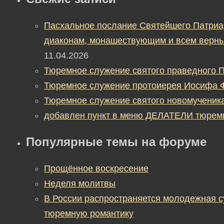
Пасхальное послание Святейшего Патриа
диаконам, монашествующим и всем верны
11.04.2026
Тюремное служение святого праведного П
Тюремное служение протоиерея Иосифа 
Тюремное служение святого новомученик
добавлен пункт в меню ДЕЛАТЕЛИ тюрем
Популярные темы на форуме
Прощённое воскресение
Неделя молитвы
В России распространяется молодежная 
тюремную романтику