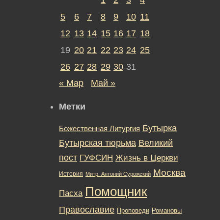
5
6
7
8
9
10
11
12
13
14
15
16
17
18
19
20
21
22
23
24
25
26
27
28
29
30
31
« Мар
Май »
Метки
Бутырка
Божественная Литургия
Бутырская тюрьма
Великий
пост
ГУФСИН
Жизнь в Церкви
Москва
История
Митр. Антоний Сурожский
Помощник
Пасха
Православие
Романовы
Проповеди