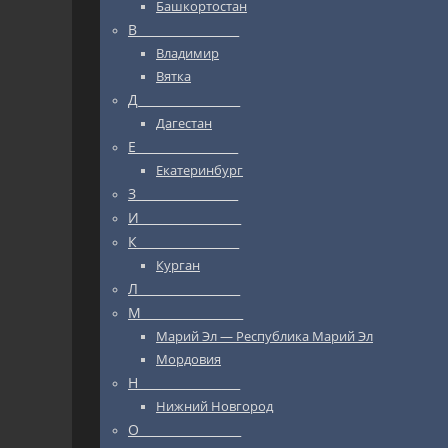
Башкортостан
В_________________
Владимир
Вятка
Д_________________
Дагестан
Е_________________
Екатеринбург
З_________________
И_________________
К_________________
Курган
Л_________________
М_________________
Марий Эл — Республика Марий Эл
Мордовия
Н_________________
Нижний Новгород
О_________________