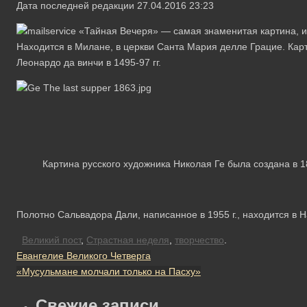
Дата последней редакции 27.04.2016 23:23
«Тайная Вечеря» — самая знаменитая картина, и
Находится в Милане, в церкви Санта Мария делле Грацие. Ка
Леонардо да винчи в 1495-97 гг.
Картина русского художника Николая Ге была создана в 18
Полотно Сальвадора Дали, написанное в 1955 г., находится в 
Великий пост
,
Страстная неделя
,
творчество
.
Евангелие Великого Четверга
«Мусульмане молчали только на Пасху»
Свежие записи