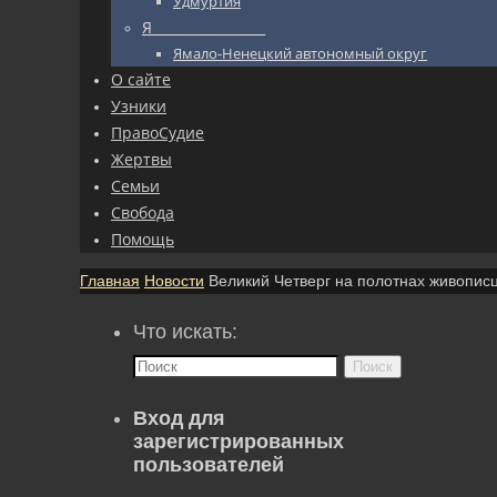
Удмуртия
Я_________________
Ямало-Ненецкий автономный округ
О сайте
Узники
ПравоСудие
Жертвы
Семьи
Свобода
Помощь
Главная
Новости
Великий Четверг на полотнах живопис
Что искать:
Поиск
Вход для
зарегистрированных
пользователей