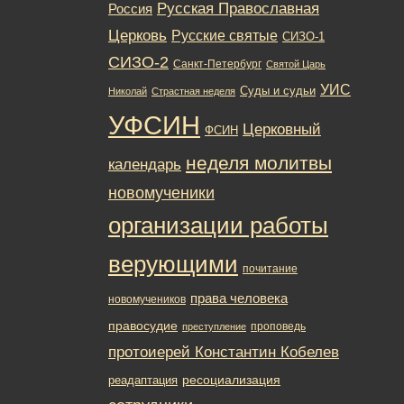
Русская Православная
Россия
Церковь
Русские святые
СИЗО-1
СИЗО-2
Санкт-Петербург
Святой Царь
УИС
Суды и судьи
Николай
Страстная неделя
УФСИН
Церковный
ФСИН
неделя молитвы
календарь
новомученики
организации работы
верующими
почитание
права человека
новомучеников
правосудие
проповедь
преступление
протоиерей Константин Кобелев
ресоциализация
реадаптация