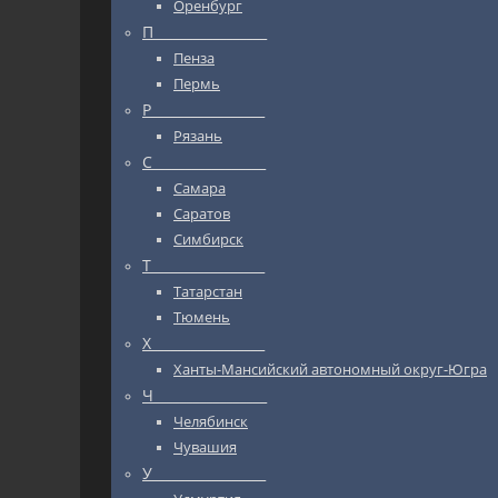
Оренбург
П_________________
Пенза
Пермь
Р_________________
Рязань
С_________________
Самара
Саратов
Симбирск
Т_________________
Татарстан
Тюмень
Х_________________
Ханты-Мансийский автономный округ-Югра
Ч_________________
Челябинск
Чувашия
У_________________