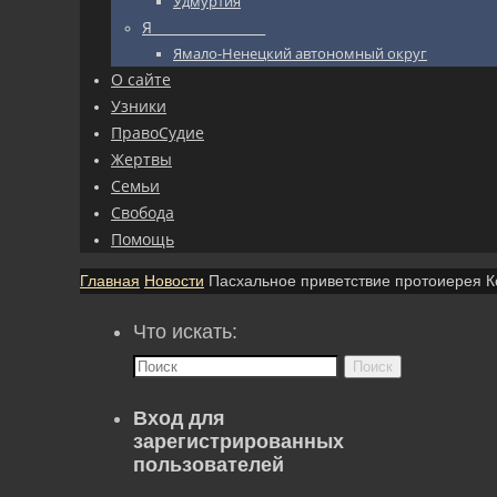
Удмуртия
Я_________________
Ямало-Ненецкий автономный округ
О сайте
Узники
ПравоСудие
Жертвы
Семьи
Свобода
Помощь
Главная
Новости
Пасхальное приветствие протоиерея К
Что искать:
Поиск
Вход для
зарегистрированных
пользователей