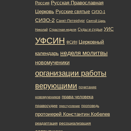
Русская Православная
Россия
Церковь
Русские святые
СИЗО-1
СИЗО-2
Санкт-Петербург
Святой Царь
УИС
Суды и судьи
Николай
Страстная неделя
УФСИН
Церковный
ФСИН
неделя молитвы
календарь
новомученики
организации работы
верующими
почитание
права человека
новомучеников
правосудие
проповедь
преступление
протоиерей Константин Кобелев
ресоциализация
реадаптация