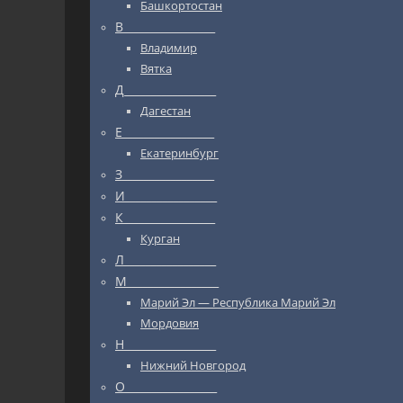
Башкортостан
В_________________
Владимир
Вятка
Д_________________
Дагестан
Е_________________
Екатеринбург
З_________________
И_________________
К_________________
Курган
Л_________________
М_________________
Марий Эл — Республика Марий Эл
Мордовия
Н_________________
Нижний Новгород
О_________________