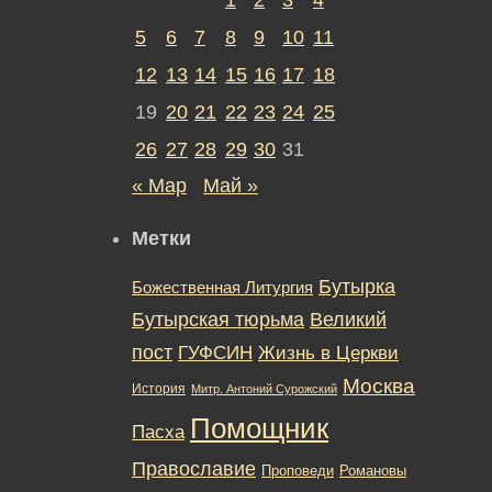
5
6
7
8
9
10
11
12
13
14
15
16
17
18
19
20
21
22
23
24
25
26
27
28
29
30
31
« Мар
Май »
Метки
Бутырка
Божественная Литургия
Бутырская тюрьма
Великий
пост
ГУФСИН
Жизнь в Церкви
Москва
История
Митр. Антоний Сурожский
Помощник
Пасха
Православие
Романовы
Проповеди