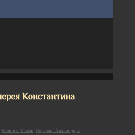
иерея Константина
,
Религии
,
Узники
,
Церковный календарь