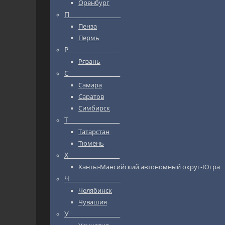
Оренбург
П_________________
Пенза
Пермь
Р_________________
Рязань
С_________________
Самара
Саратов
Симбирск
Т_________________
Татарстан
Тюмень
Х_________________
Ханты-Мансийский автономный округ-Югра
Ч_________________
Челябинск
Чувашия
У_________________