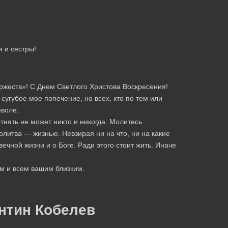
я и сестры!
ржеств»! С Днем Светлого Христова Воскресения!
сугубое мое попечение, но всех, кто по тем или
еволе.
тнять не может никто и никогда. Молитесь
олитва — жизнью. Невзирая ни на что, ни на какие
ечной жизни и о Боге. Ради этого стоит жить. Иначе
ам и всем вашим близким.
нтин Кобелев