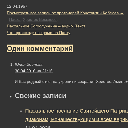
12.04.1957
Посмотреть все записи от протоиерей Константин Кобелев
→
Пасха
,
Христос Воскресе
.
Пасхальное Богослужение – аудио. Текст
Что происходит в храме на Пасху
Один комментарий
Юлия Воинова
30.04.2016 на 21:16
И Вас родный отче, да укрепит и сохранит Христос. Аминь+
Свежие записи
Пасхальное послание Святейшего Патриа
диаконам, монашествующим и всем верны