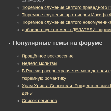
11.04.2026
Тюремное служение святого праведного П
Тюремное служение протоиерея Иосифа 
Тюремное служение святого новомученик
добавлен пункт в меню ДЕЛАТЕЛИ тюрем
Популярные темы на форуме
Прощённое воскресение
Неделя молитвы
В России распространяется молодежная 
тюремную романтику
Храм Христа Спасителя. Рождественская
день”
Список регионов