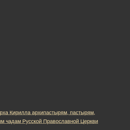
рха Кирилла архипастырям, пастырям,
м чадам Русской Православной Церкви