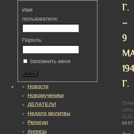
Г.
Имя
пользователя:
–
9
Пароль:
М
Запомнить меня
19
Войти
Г.
Новости
Новомученики
Редак
ДЕЛАТЕЛИ
сайта
Неделя молитвы
01.07
Религии
03.07
Анонсы
Дата