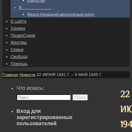
Удмуртия
Я_________________
Ямало-Ненецкий автономный округ
О сайте
Узники
ПравоСудие
Жертвы
Семьи
Свобода
Помощь
Главная
Новости
22 ИЮНЯ 1941 Г. – 9 МАЯ 1945 Г.
Что искать:
22
Поиск
И
Вход для
зарегистрированных
194
пользователей