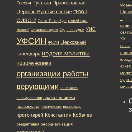
Русская Православная
Россия
Иоан
Церковь
Русские святые
Шанх
СИЗО-1
–
СИЗО-2
Санкт-Петербург
Святой Царь
вели
УИС
Суды и судьи
Николай
Страстная неделя
свято
УФСИН
XX
Церковный
ФСИН
века:
неделя молитвы
еписк
календарь
юроди
новомученики
аскет,
организации работы
молит
чудот
верующими
мисси
почитание
права человека
новомучеников
правосудие
проповедь
преступление
протоиерей Константин Кобелев
ресоциализация
реадаптация