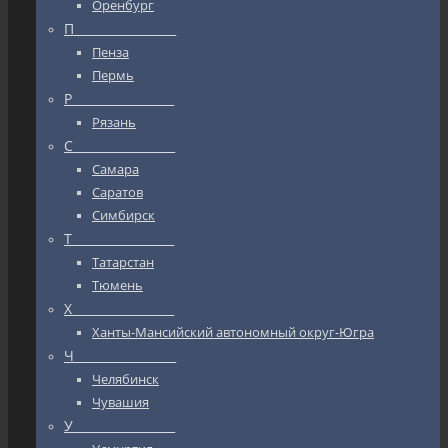
Оренбург
П_________________
Пенза
Пермь
Р_________________
Рязань
С_________________
Самара
Саратов
Симбирск
Т_________________
Татарстан
Тюмень
Х_________________
Ханты-Мансийский автономный округ-Югра
Ч_________________
Челябинск
Чувашия
У_________________