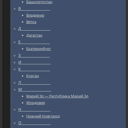
Башкортостан
В_________________
Владимир
Вятка
Д_________________
Дагестан
Е_________________
Екатеринбург
З_________________
И_________________
К_________________
Курган
Л_________________
М_________________
Марий Эл — Республика Марий Эл
Мордовия
Н_________________
Нижний Новгород
О_________________