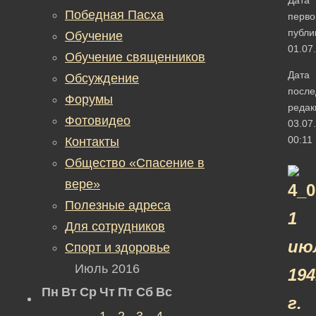
Победная Пасха
перво
публи
Обучение
01.07
Обучение священников
Дата
Обсуждение
после
Форумы
редак
Фотовидео
03.07
00:11
Контакты
Общество «Спасение в
вере»
Полезные адреса
1
Для сотрудников
ию
Спорт и здоровье
Июль 2016
194
Пн
Вт
Ср
Чт
Пт
Сб
Вс
г.
1
2
3
4