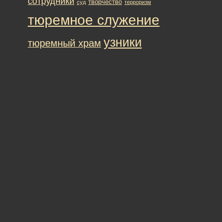
сотрудники
творчество
суд
терроризм
тюремное служение
узники
тюремный храм