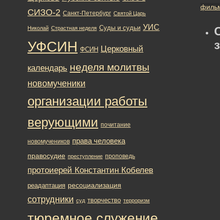
филь
СИЗО-2
Санкт-Петербург
Святой Царь
УИС
Суды и судьи
Николай
Страстная неделя
УФСИН
Церковный
ФСИН
неделя молитвы
календарь
новомученики
организации работы
верующими
почитание
права человека
новомучеников
правосудие
проповедь
преступление
протоиерей Константин Кобелев
ресоциализация
реадаптация
сотрудники
творчество
суд
терроризм
тюремное служение