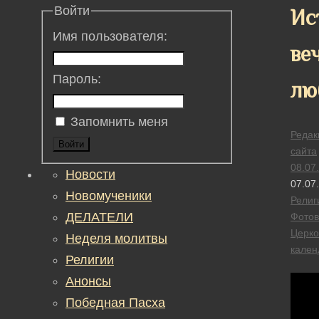
Войти
Ис
Имя пользователя:
ве
Пароль:
лю
Запомнить меня
Редак
Войти
сайта
08.07
Новости
07.07
Новомученики
Религ
ДЕЛАТЕЛИ
Фотов
Церк
Неделя молитвы
кален
Религии
Анонсы
Победная Пасха