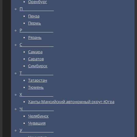
Оренбург
П_________________
Пенза
Пермь
Р_________________
Рязань
С_________________
Самара
Саратов
Симбирск
Т_________________
Татарстан
Тюмень
Х_________________
Ханты-Мансийский автономный округ-Югра
Ч_________________
Челябинск
Чувашия
У_________________