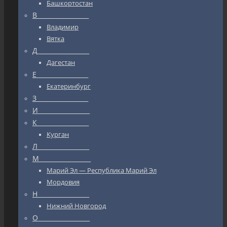
Башкортостан
В_________________
Владимир
Вятка
Д_________________
Дагестан
Е_________________
Екатеринбург
З_________________
И_________________
К_________________
Курган
Л_________________
М_________________
Марий Эл — Республика Марий Эл
Мордовия
Н_________________
Нижний Новгород
О_________________