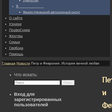
Удмуртия
Я_________________
Ямало-Ненецкий автономный округ
О сайте
Узники
ПравоСудие
Жертвы
Семьи
Свобода
Помощь
Главная
Новости
Петр и Феврония. История вечной любви
Что искать:
Пе
Поиск
и
Вход для
зарегистрированных
Фе
пользователей