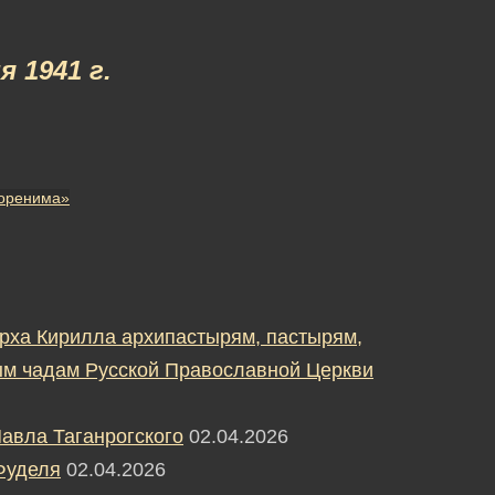
я 1941 г.
коренима»
рха Кирилла архипастырям, пастырям,
м чадам Русской Православной Церкви
авла Таганрогского
02.04.2026
Фуделя
02.04.2026