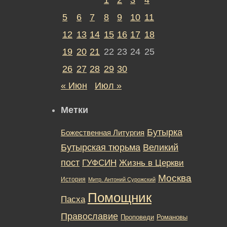
5
6
7
8
9
10
11
12
13
14
15
16
17
18
19
20
21
22
23
24
25
26
27
28
29
30
« Июн
Июл »
Метки
Бутырка
Божественная Литургия
Бутырская тюрьма
Великий
пост
ГУФСИН
Жизнь в Церкви
Москва
История
Митр. Антоний Сурожский
Помощник
Пасха
Православие
Романовы
Проповеди