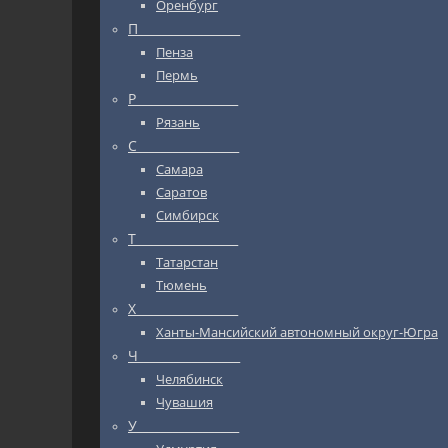
Оренбург
П_________________
Пенза
Пермь
Р_________________
Рязань
С_________________
Самара
Саратов
Симбирск
Т_________________
Татарстан
Тюмень
Х_________________
Ханты-Мансийский автономный округ-Югра
Ч_________________
Челябинск
Чувашия
У_________________