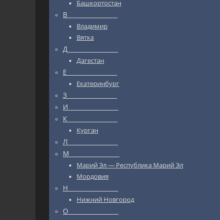
Башкортостан
В_________________
Владимир
Вятка
Д_________________
Дагестан
Е_________________
Екатеринбург
З_________________
И_________________
К_________________
Курган
Л_________________
М_________________
Марий Эл — Республика Марий Эл
Мордовия
Н_________________
Нижний Новгород
О_________________