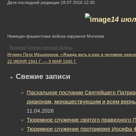
Дата последней редакции 18.07.2016 12:30
14 июл
Немецко-фашистские войска окружили Могилев
Великая Отечественная Война
.
Игумен Петр Мещеринов: «Жажда жить в раю в человеке неис
22 ИЮНЯ 1941 Г. — 9 МАЯ 1945 Г.
Свежие записи
Пасхальное послание Святейшего Патриа
диаконам, монашествующим и всем верны
11.04.2026
Тюремное служение святого праведного П
Тюремное служение протоиерея Иосифа 