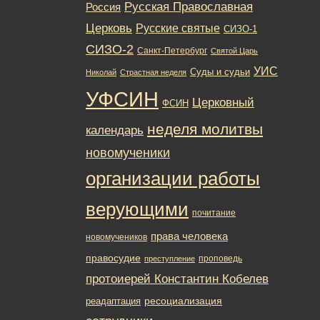
Русская Православная
Россия
Церковь
Русские святые
СИЗО-1
СИЗО-2
Санкт-Петербург
Святой Царь
УИС
Суды и судьи
Николай
Страстная неделя
УФСИН
Церковный
ФСИН
неделя молитвы
календарь
новомученики
организации работы
верующими
почитание
права человека
новомучеников
правосудие
проповедь
преступление
протоиерей Константин Кобелев
ресоциализация
реадаптация