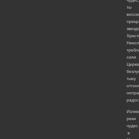
чудес
ты
восси
прекр
звезд
Христ
Никол
требл
сияя
Церкв
безлу
тьму
отгон
непра
радос
Излив
реки
чудес
в