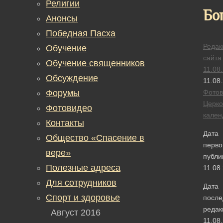
Религии
Бо
Анонсы
Победная Пасха
Редак
Обучение
сайта
Обучение священников
11.08
Обсуждение
11.08
Форумы
Фотов
Церк
Фотовидео
кален
Контакты
Дата
Общество «Спасение в
перво
вере»
публи
Полезные адреса
11.08
Для сотрудников
Дата
Спорт и здоровье
после
редак
Август 2016
11.08