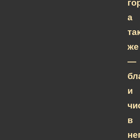
го
а
та
же
—
бл
и
чи
в
не