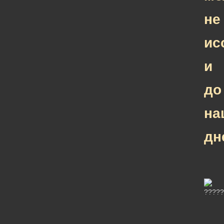
не
ис
и
до
на
дн