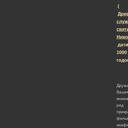
(
Дре
служ
свят
Ник
дати
1000
годо
Друзь
Ваше
вним
ряд
прекр
фильм
акафи