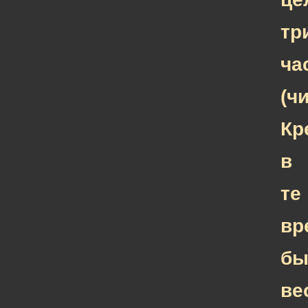
тр
ча
(ч
Кр
в
те
вр
бы
ве