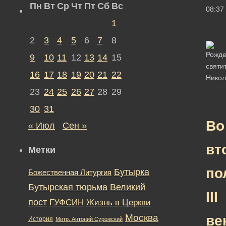
Пн
Вт
Ср
Чт
Пт
Сб
Вс
08:37
1
2
3
4
5
6
7
8
9
10
11
12
13
14
15
16
17
18
19
20
21
22
23
24
25
26
27
28
29
30
31
Во
« Июл
Сен »
вт
Метки
по
Бутырка
Божественная Литургия
Бутырская тюрьма
Великий
III
пост
ГУФСИН
Жизнь в Церкви
Москва
ве
История
Митр. Антоний Сурожский