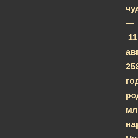
чу
—
11
ав
25
го
ро
мл
на