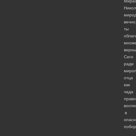
Мирах
Никол
миро
вечно
ты
облаг
множе
верны
Сего
ради
мироп
отца
как
чада
право
воспе
в
опасн
побор