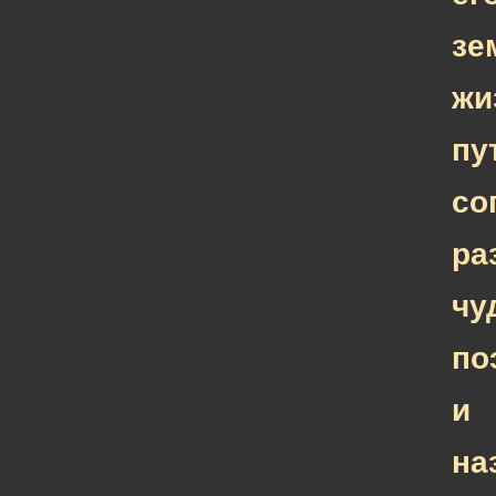
зе
жи
пу
со
ра
чу
по
и
на