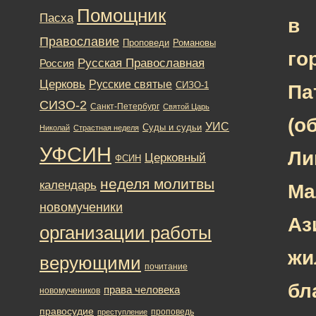
Помощник
Пасха
в
Православие
Романовы
Проповеди
го
Русская Православная
Россия
Церковь
Русские святые
СИЗО-1
Па
СИЗО-2
Санкт-Петербург
Святой Царь
(о
УИС
Суды и судьи
Николай
Страстная неделя
УФСИН
Ли
Церковный
ФСИН
неделя молитвы
календарь
Ма
новомученики
Аз
организации работы
жи
верующими
почитание
бл
права человека
новомучеников
правосудие
проповедь
преступление