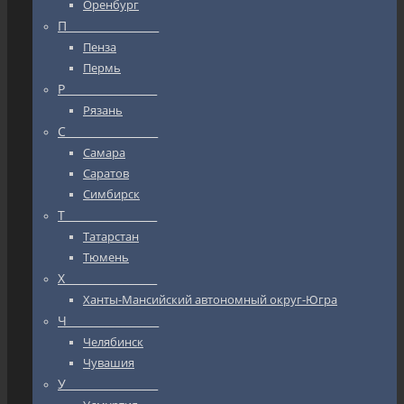
Оренбург
П_________________
Пенза
Пермь
Р_________________
Рязань
С_________________
Самара
Саратов
Симбирск
Т_________________
Татарстан
Тюмень
Х_________________
Ханты-Мансийский автономный округ-Югра
Ч_________________
Челябинск
Чувашия
У_________________