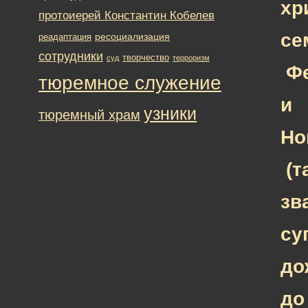
хр
протоиерей Константин Кобелев
се
ресоциализация
реадаптация
сотрудники
творчество
суд
терроризм
Ф
тюремное служение
и
узники
тюремный храм
Но
(т
зв
су
до
до