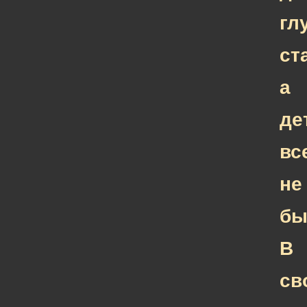
гл
ст
а
де
вс
не
бы
В
св