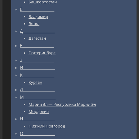
Башкортостан
В_________________
Владимир
Вятка
Д_________________
Дагестан
Е_________________
Екатеринбург
З_________________
И_________________
К_________________
Курган
Л_________________
М_________________
Марий Эл — Республика Марий Эл
Мордовия
Н_________________
Нижний Новгород
О_________________