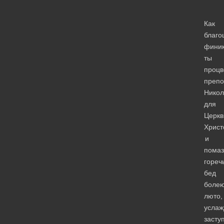
Как
благо
фини
ты
процв
преп
Никол
для
Церкв
Христ
и
помаз
гореч
бед
боле
люто,
услаж
засту