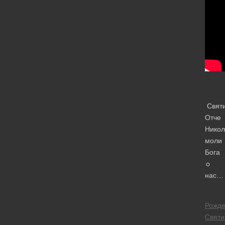
Свят
Отче
Никол
моли
Бога
о
нас…
Рожде
Святи