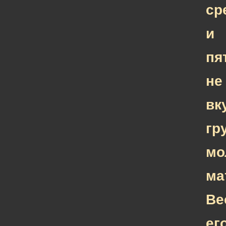
ср
и
пя
не
вк
гр
мо
ма
Ве
ег