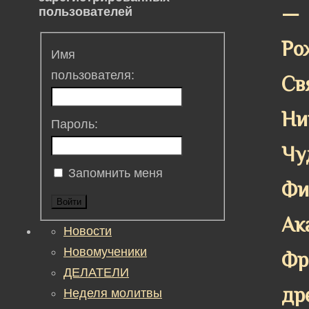
—
пользователей
Ро
Имя
пользователя:
Св
Ни
Пароль:
Чу
Запомнить меня
Фи
Войти
Ак
Новости
Новомученики
Фр
ДЕЛАТЕЛИ
др
Неделя молитвы