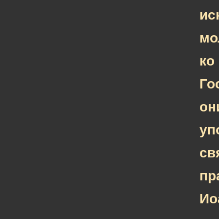
ис
мо
ко
Го
он
уп
св
пр
Ио