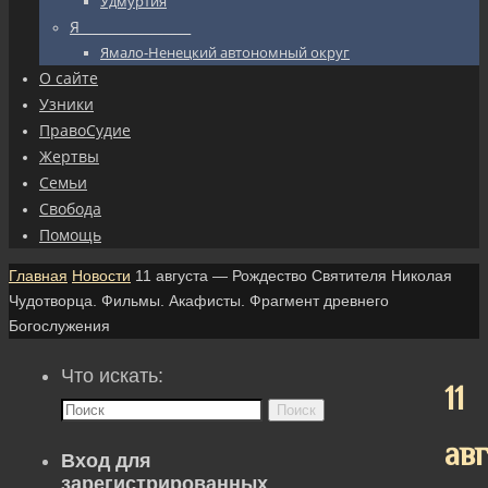
Удмуртия
Я_________________
Ямало-Ненецкий автономный округ
О сайте
Узники
ПравоСудие
Жертвы
Семьи
Свобода
Помощь
Главная
Новости
11 августа — Рождество Святителя Николая
Чудотворца. Фильмы. Акафисты. Фрагмент древнего
Богослужения
Что искать:
11
Поиск
ав
Вход для
зарегистрированных