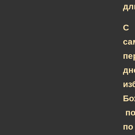
дл
С
са
пе
дн
из
Бо
по
по