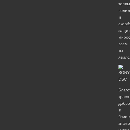
теплы
велик
в
скорб
защит
мироо
всем
ты
явилс
Благо
красо
добро
и
блист
знам