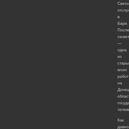
Свято
отслу
в
Бари.
Посл
сюже
—
одна
из
стары
моих
работ
на
Доне
облас
госуд
телев
Как
давно