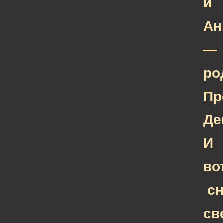
и
Ан
—
ро
Пр
Де
И
вот
сн
св