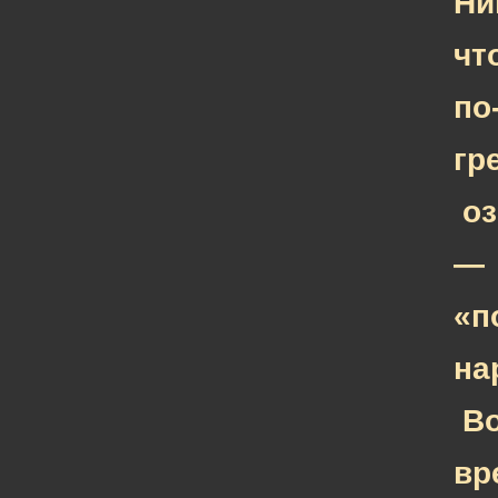
Ни
чт
по
гр
оз
—
«п
на
В
вр