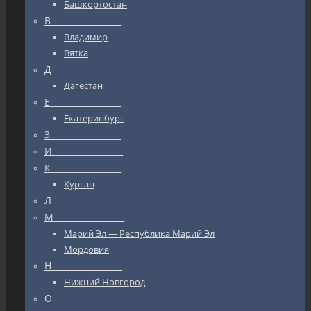
Башкортостан
В_________________
Владимир
Вятка
Д_________________
Дагестан
Е_________________
Екатеринбург
З_________________
И_________________
К_________________
Курган
Л_________________
М_________________
Марий Эл — Республика Марий Эл
Мордовия
Н_________________
Нижний Новгород
О_________________