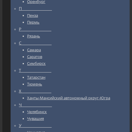
Оренбург
П_________________
Пенза
Пермь
Р_________________
Рязань
С_________________
Самара
Саратов
Симбирск
Т_________________
Татарстан
Тюмень
Х_________________
Ханты-Мансийский автономный округ-Югра
Ч_________________
Челябинск
Чувашия
У_________________