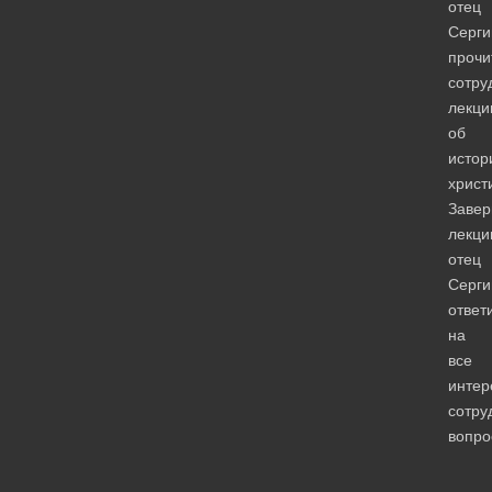
отец
Серги
прочи
сотру
лекц
об
истор
христ
Заве
лекци
отец
Серги
ответ
на
все
инте
сотру
вопро