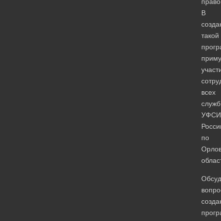
право
В
созда
такой
прог
приму
участ
сотру
всех
служб
УФСИ
Росси
по
Орлов
облас
Обсуд
вопро
созда
прогр