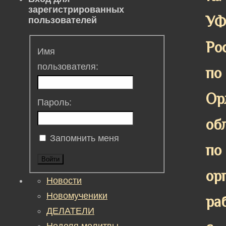
зарегистрированных
У
пользователей
Ро
Имя
пользователя:
по
Ор
Пароль:
об
Запомнить меня
по
Войти
ор
Новости
Новомученики
ра
ДЕЛАТЕЛИ
Неделя молитвы