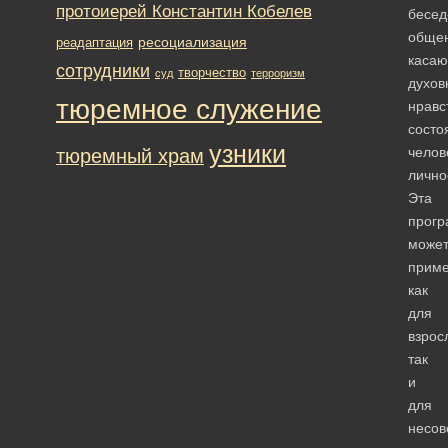
протоиерей Константин Кобелев
бесед
общен
ресоциализация
реадаптация
каса
сотрудники
творчество
суд
терроризм
духов
тюремное служение
нравс
состо
узники
челов
тюремный храм
лично
Эта
прог
може
приме
как
для
взрос
так
и
для
несов