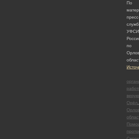
По
мате
пресс
служ
УФСИ
Росси
по
Орлов
облас
Источ
орган
работ
веру
Орёл
,
Орлов
облас
Помо
прото
Серги