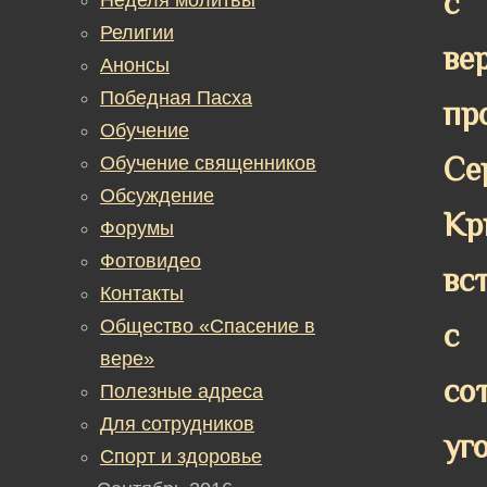
с
Религии
ве
Анонсы
Победная Пасха
пр
Обучение
Се
Обучение священников
Обсуждение
Кр
Форумы
Фотовидео
вс
Контакты
Общество «Спасение в
с
вере»
со
Полезные адреса
Для сотрудников
уг
Спорт и здоровье