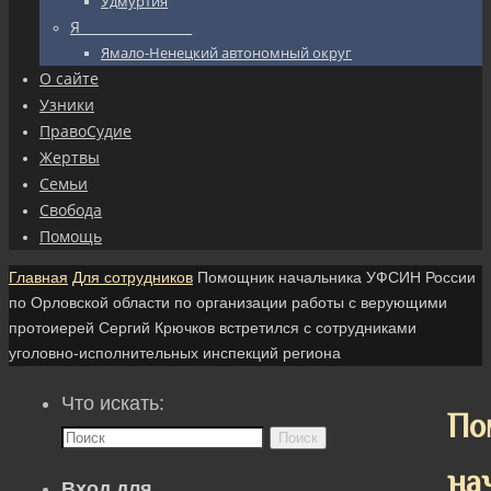
Удмуртия
Я_________________
Ямало-Ненецкий автономный округ
О сайте
Узники
ПравоСудие
Жертвы
Семьи
Свобода
Помощь
Главная
Для сотрудников
Помощник начальника УФСИН России
по Орловской области по организации работы с верующими
протоиерей Сергий Крючков встретился с сотрудниками
уголовно-исполнительных инспекций региона
Что искать:
По
Поиск
на
Вход для