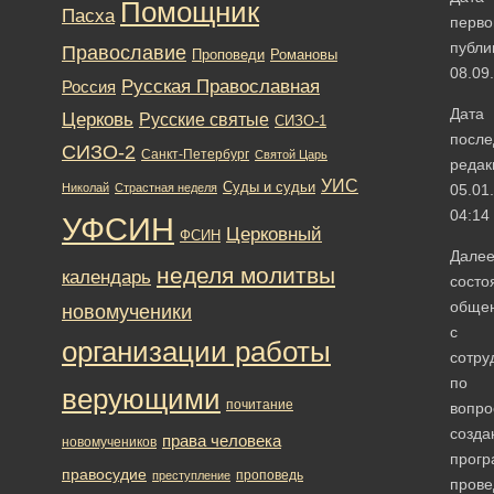
Помощник
Пасха
перво
публи
Православие
Романовы
Проповеди
08.09
Русская Православная
Россия
Дата
Церковь
Русские святые
СИЗО-1
после
СИЗО-2
Санкт-Петербург
Святой Царь
редак
УИС
Суды и судьи
Николай
Страстная неделя
05.01
04:14
УФСИН
Церковный
ФСИН
Дале
неделя молитвы
календарь
состо
обще
новомученики
с
организации работы
сотру
по
верующими
почитание
вопро
созда
права человека
новомучеников
прог
правосудие
проповедь
преступление
прове