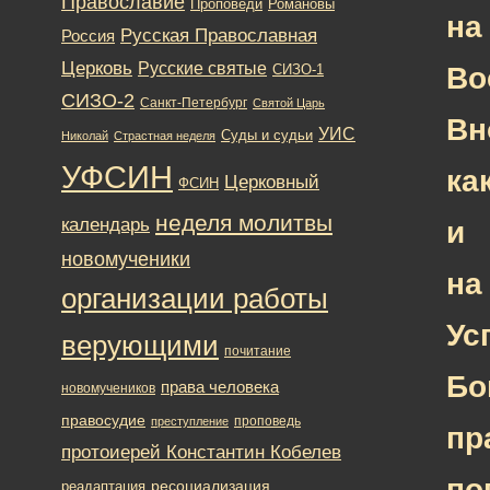
Православие
Романовы
Проповеди
на
Русская Православная
Россия
Церковь
Русские святые
Во
СИЗО-1
СИЗО-2
Санкт-Петербург
Святой Царь
Вн
УИС
Суды и судьи
Николай
Страстная неделя
УФСИН
ка
Церковный
ФСИН
неделя молитвы
календарь
и
новомученики
на
организации работы
Ус
верующими
почитание
Бо
права человека
новомучеников
правосудие
проповедь
преступление
пр
протоиерей Константин Кобелев
по
ресоциализация
реадаптация