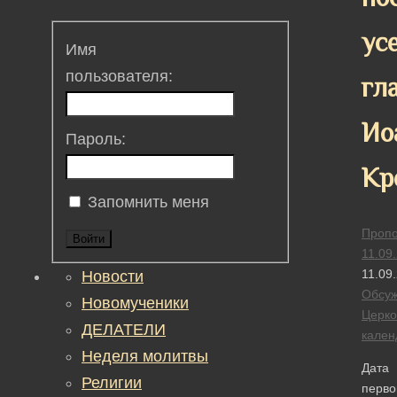
ус
Имя
пользователя:
гл
Ио
Пароль:
Кр
Запомнить меня
Пропо
Войти
11.09
11.09
Новости
Обсу
Новомученики
Церк
ДЕЛАТЕЛИ
кален
Неделя молитвы
Дата
Религии
перво