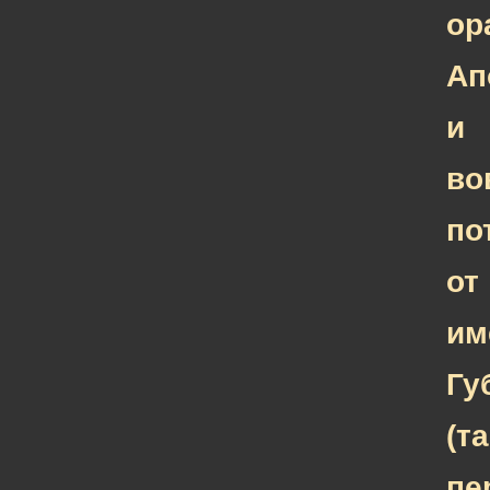
ор
Ап
и
во
по
от
им
Гу
(та
пе