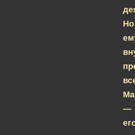
де
Но
ем
вн
пр
вс
Ма
—
ег