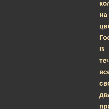
ко
на
цв
Го
В
те
вс
св
дв
пр