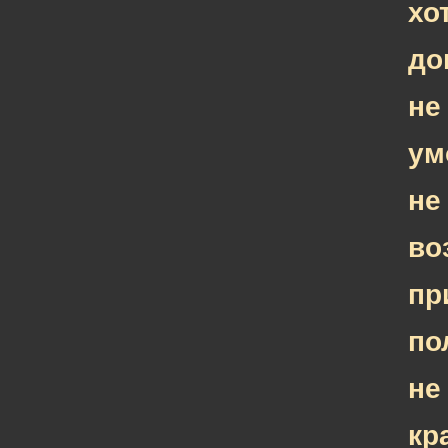
хо
до
не
ум
не
во
пр
по
не
кр