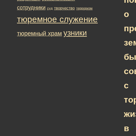
сотрудники
творчество
суд
терроризм
о
тюремное служение
пр
узники
тюремный храм
зе
бы
со
с
то
жи
в