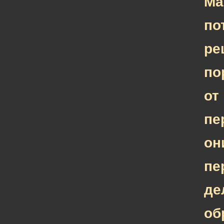
Ма
по
ре
по
от
пе
он
пе
де
об