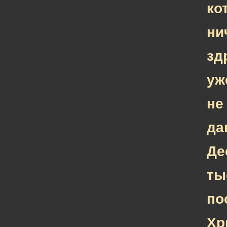
ко
ни
зд
уж
не
да
Де
ты
по
Хр