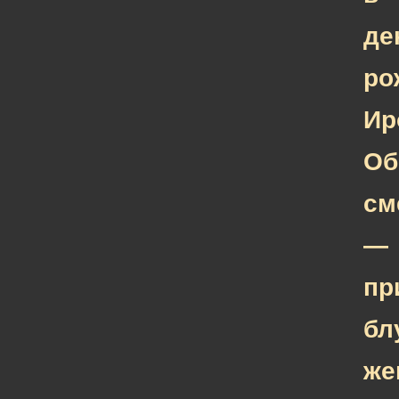
де
ро
Ир
Об
см
—
пр
бл
же