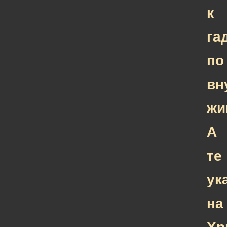
к
га
по
вн
жи
А
те
ук
на