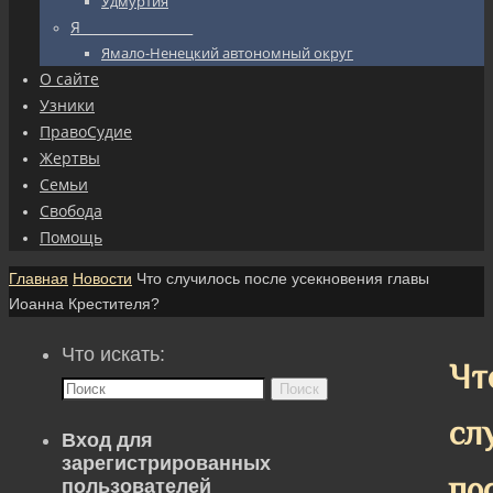
Удмуртия
Я_________________
Ямало-Ненецкий автономный округ
О сайте
Узники
ПравоСудие
Жертвы
Семьи
Свобода
Помощь
Главная
Новости
Что случилось после усекновения главы
Иоанна Крестителя?
Что искать:
Чт
Поиск
сл
Вход для
зарегистрированных
по
пользователей