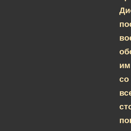
Ди
по
во
об
им
со
вс
ст
по