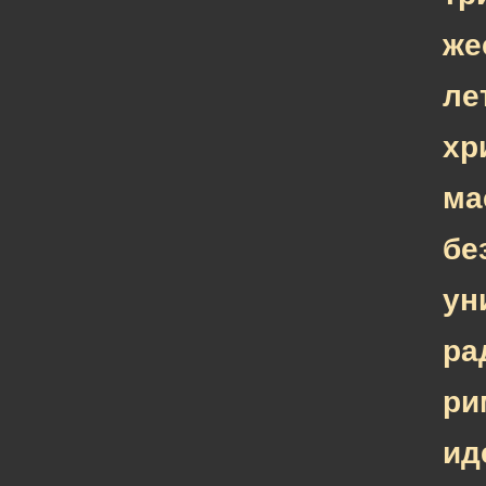
же
ле
хр
ма
бе
ун
ра
ри
ид