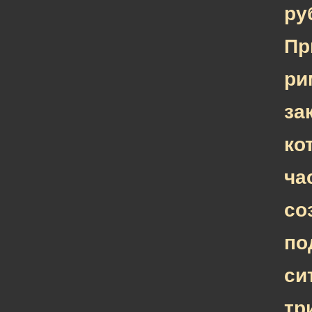
ру
Пр
ри
за
ко
ча
со
по
си
тр