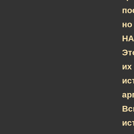
по
но
НА
Эт
их
ис
ар
Вс
ис