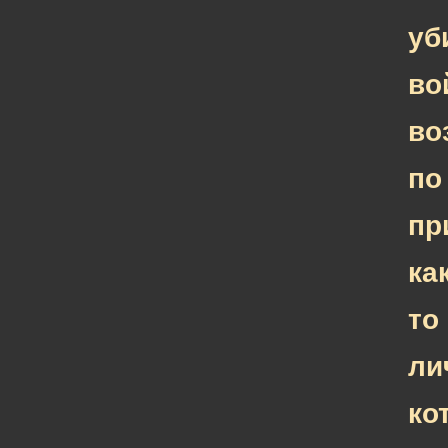
уб
во
во
по
пр
ка
то
ли
ко