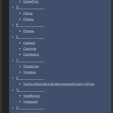
Оренбург
П_________________
Пенза
Пермь
Р_________________
Рязань
С_________________
Самара
Саратов
Симбирск
Т_________________
Татарстан
Тюмень
Х_________________
Ханты-Мансийский автономный округ-Югра
Ч_________________
Челябинск
Чувашия
У_________________