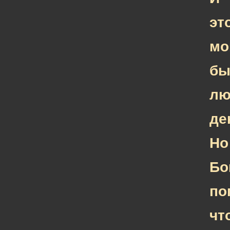
эт
мо
бы
лю
де
Но
Бо
по
чт