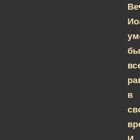
Ве
Ио
ум
б
вс
ра
в
св
вр
И