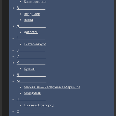
Башкортостан
В_________________
Владимир
Вятка
Д_________________
Дагестан
Е_________________
Екатеринбург
З_________________
И_________________
К_________________
Курган
Л_________________
М_________________
Марий Эл — Республика Марий Эл
Мордовия
Н_________________
Нижний Новгород
О_________________