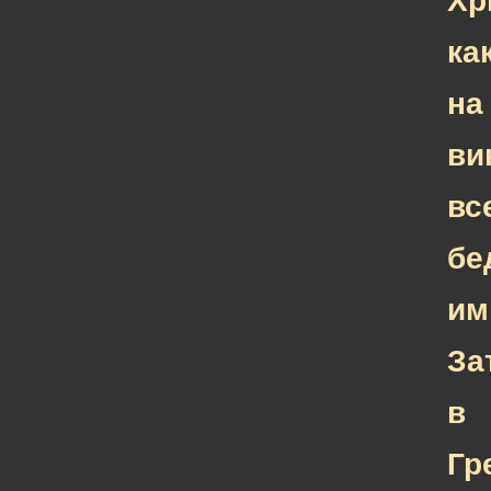
Хр
ка
на
ви
вс
бе
им
За
в
Гр