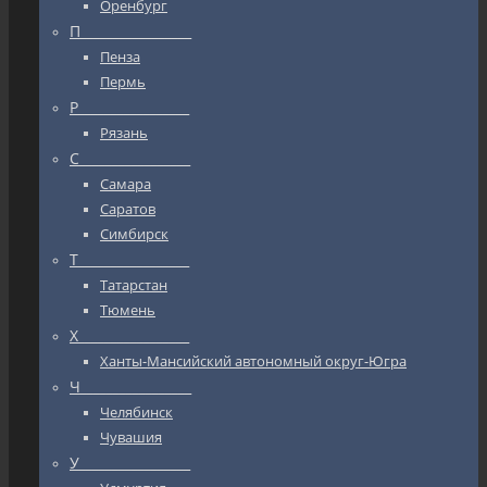
Оренбург
П_________________
Пенза
Пермь
Р_________________
Рязань
С_________________
Самара
Саратов
Симбирск
Т_________________
Татарстан
Тюмень
Х_________________
Ханты-Мансийский автономный округ-Югра
Ч_________________
Челябинск
Чувашия
У_________________