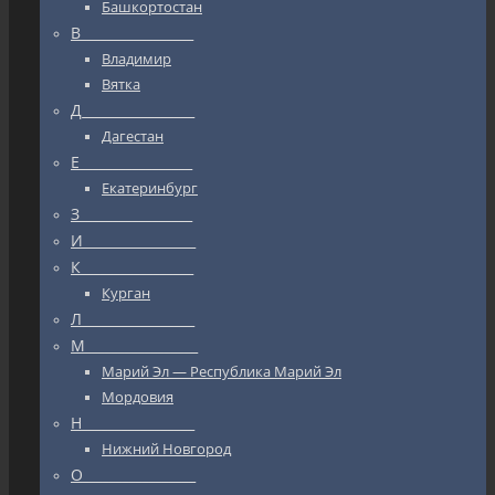
Башкортостан
В_________________
Владимир
Вятка
Д_________________
Дагестан
Е_________________
Екатеринбург
З_________________
И_________________
К_________________
Курган
Л_________________
М_________________
Марий Эл — Республика Марий Эл
Мордовия
Н_________________
Нижний Новгород
О_________________