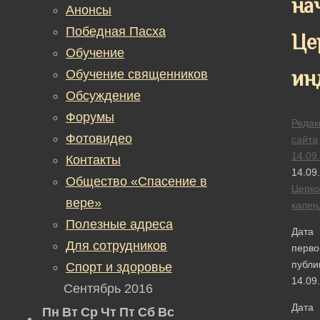
на
Анонсы
Победная Пасха
Це
Обучение
ин
Обучение священников
Обсуждение
Форумы
Редак
Фотовидео
сайта
14.09
Контакты
14.09
Общество «Спасение в
Церк
вере»
кален
Полезные адреса
Дата
Для сотрудников
перво
публи
Спорт и здоровье
14.09
Сентябрь 2016
Дата
Пн
Вт
Ср
Чт
Пт
Сб
Вс