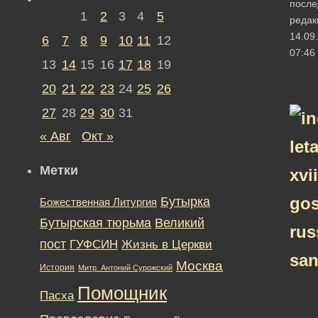
после
1
2
3
4
5
редак
14.09
6
7
8
9
10
11
12
07:46
13
14
15
16
17
18
19
20
21
22
23
24
25
26
27
28
29
30
31
« Авг
Окт »
Метки
Бутырка
Божественная Литургия
Бутырская тюрьма
Великий
пост
ГУФСИН
Жизнь в Церкви
Москва
История
Митр. Антоний Сурожский
Помощник
Пасха