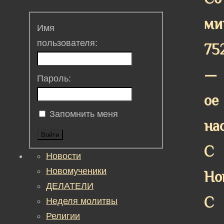
ми
Имя
пользователя:
75
—
Пароль:
ое
Запомнить меня
на
Войти
С
Новости
Новомученики
Но
ДЕЛАТЕЛИ
С
Неделя молитвы
Религии