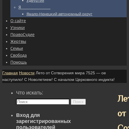
Удмуртия
Я_________________
Ямало-Ненецкий автономный округ
О сайте
Узники
ПравоСудие
Жертвы
Семьи
Свобода
Помощь
Главная
Новости
Лето от Сотворения мира 7525 — ое
наступило! С Новолетием! С началом Церковного индикта!
Что искать:
Ле
Поиск
от
Вход для
зарегистрированных
Со
пользователей