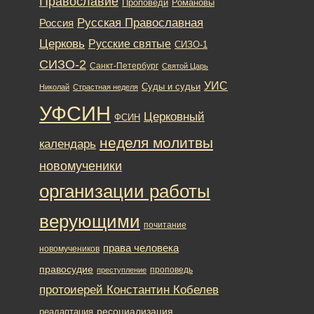
Православие
Романовы
Проповеди
Русская Православная
Россия
Церковь
Русские святые
СИЗО-1
СИЗО-2
Санкт-Петербург
Святой Царь
УИС
Суды и судьи
Николай
Страстная неделя
УФСИН
Церковный
ФСИН
неделя молитвы
календарь
новомученики
организации работы
верующими
почитание
права человека
новомучеников
правосудие
проповедь
преступление
протоиерей Константин Кобелев
ресоциализация
реадаптация