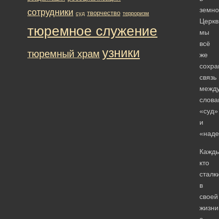
земно
сотрудники
творчество
суд
терроризм
Церкв
тюремное служение
мы
всё
узники
тюремный храм
же
сохра
связь
межд
слова
«суд»
и
«наде
Кажды
кто
сталк
в
своей
жизни
с