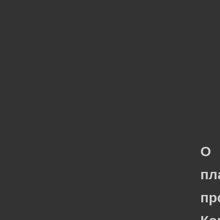
О
пл
пр