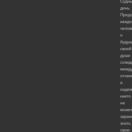
Судн
день.
Предс
каждо
челов
о
буду
своей
души
созид
межд
отчая
и
надеж
никто
не
може
заран
знать
свою