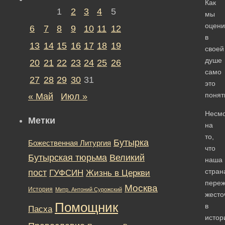
Как
1
2
3
4
5
мы
оцен
6
7
8
9
10
11
12
в
13
14
15
16
17
18
19
своей
душе
20
21
22
23
24
25
26
само
27
28
29
30
31
это
понят
« Май
Июл »
Несм
Метки
на
то,
Бутырка
Божественная Литургия
что
Бутырская тюрьма
Великий
наша
стран
пост
ГУФСИН
Жизнь в Церкви
пере
Москва
История
Митр. Антоний Сурожский
жесто
Помощник
в
Пасха
истор