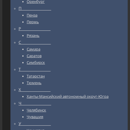
Оренбург
П_________________
Пенза
Пермь
Р_________________
Рязань
С_________________
Самара
Саратов
Симбирск
Т_________________
Татарстан
Тюмень
Х_________________
Ханты-Мансийский автономный округ-Югра
Ч_________________
Челябинск
Чувашия
У_________________