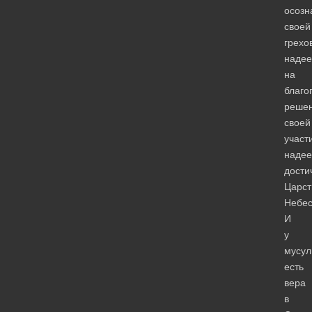
осозн
своей
грехо
наде
на
благо
реше
своей
участ
наде
дости
Царст
Небес
И
у
мусул
есть
вера
в