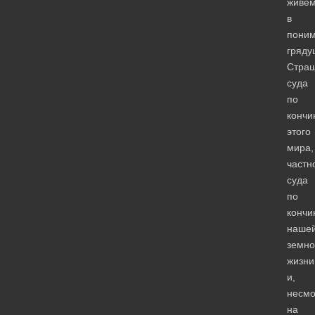
живё
в
пони
гряду
Страш
суда
по
кончи
этого
мира,
частн
суда
по
кончи
наше
земно
жизни
и,
несмо
на