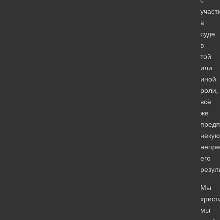
участ
в
суде
в
той
или
иной
роли,
всё
же
предп
некую
непре
его
резул
Мы
христ
мы