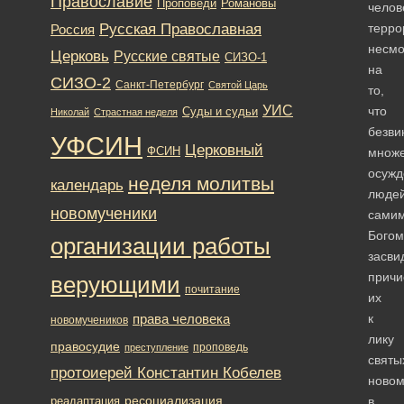
Православие
Романовы
Проповеди
челов
Русская Православная
терро
Россия
несмо
Церковь
Русские святые
СИЗО-1
на
СИЗО-2
Санкт-Петербург
Святой Царь
то,
УИС
что
Суды и судьи
Николай
Страстная неделя
безви
УФСИН
Церковный
ФСИН
множе
осужд
неделя молитвы
календарь
люде
новомученики
сами
Богом
организации работы
засви
причи
верующими
почитание
их
права человека
к
новомучеников
лику
правосудие
проповедь
преступление
святы
протоиерей Константин Кобелев
новом
ресоциализация
реадаптация
в