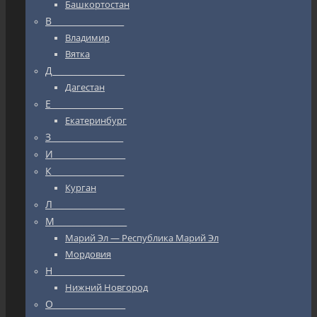
Башкортостан
В_________________
Владимир
Вятка
Д_________________
Дагестан
Е_________________
Екатеринбург
З_________________
И_________________
К_________________
Курган
Л_________________
М_________________
Марий Эл — Республика Марий Эл
Мордовия
Н_________________
Нижний Новгород
О_________________