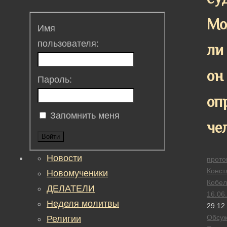
Мо
Имя
пользователя:
ли
он
Пароль:
оп
Запомнить меня
че
Войти
Новости
прото
Конст
Новомученики
Кобел
ДЕЛАТЕЛИ
16.06
Неделя молитвы
29.12
Обсу
Религии