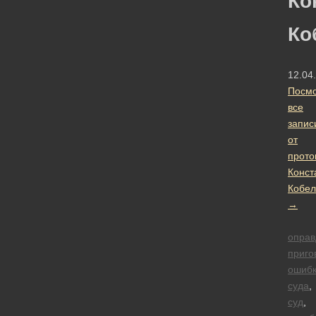
Ко
Ко
12.04
Посмо
все
запис
от
прото
Конст
Кобел
→
оправ
приго
ошиб
суда
,
суд
,