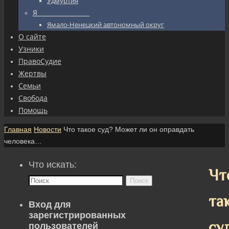
Удмуртия
Я_________________
Ямало-Ненецкий автономный округ
О сайте
Узники
ПравоСудие
Жертвы
Семьи
Свобода
Помощь
Главная
Новости
Что такое суд? Может ли он оправдать
человека…
Что искать:
Чт
Поиск
та
Вход для
зарегистрированных
су
пользователей