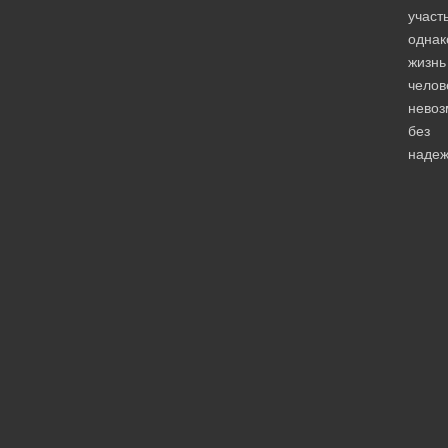
участь
однак
жизнь
челов
невоз
без
надеж