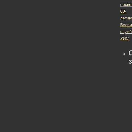
посв
60-
лети
Воспи
служ
УИС