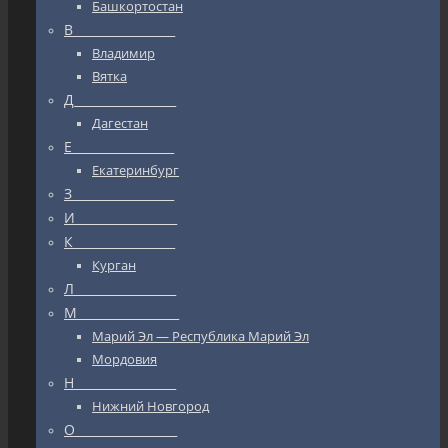
Башкортостан
В_________________
Владимир
Вятка
Д_________________
Дагестан
Е_________________
Екатеринбург
З_________________
И_________________
К_________________
Курган
Л_________________
М_________________
Марий Эл — Республика Марий Эл
Мордовия
Н_________________
Нижний Новгород
О_________________