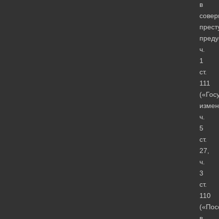
в
сове
прест
преду
ч.
1
ст.
111
(«Гос
измен
ч.
5
ст.
27,
ч.
3
ст.
110
(«Пос
в