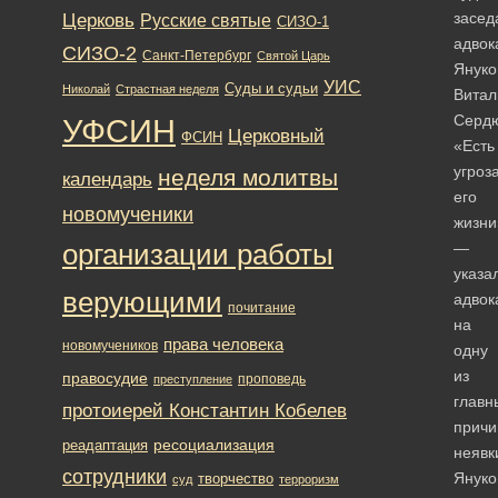
Церковь
засед
Русские святые
СИЗО-1
адвок
СИЗО-2
Санкт-Петербург
Святой Царь
Януко
УИС
Суды и судьи
Николай
Страстная неделя
Витал
Сердю
УФСИН
Церковный
ФСИН
«Есть
угроз
неделя молитвы
календарь
его
новомученики
жизни
организации работы
—
указа
верующими
адвок
почитание
на
права человека
новомучеников
одну
из
правосудие
проповедь
преступление
главн
протоиерей Константин Кобелев
причи
ресоциализация
реадаптация
неявк
сотрудники
Януко
творчество
суд
терроризм