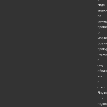
виде
виде
по
межд
проце
В
марте
Воен
проку
перед
в
суд
обвин
акт
в
отно
Януко
Его
подоз