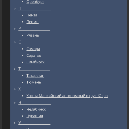
Оренбург
П_________________
Пенза
Пермь
Р_________________
Рязань
С_________________
Самара
Саратов
Симбирск
Т_________________
Татарстан
Тюмень
Х_________________
Ханты-Мансийский автономный округ-Югра
Ч_________________
Челябинск
Чувашия
У_________________