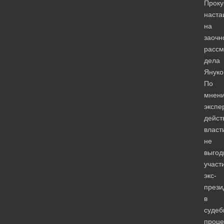
Проку
наста
на
заочн
рассм
дела
Януко
По
мнен
экспе
дейс
власт
не
выгод
участ
экс-
прези
в
судеб
проце