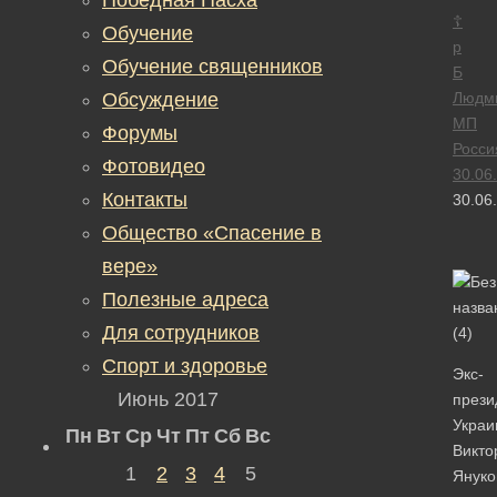
☦
Обучение
р
Обучение священников
Б
Обсуждение
Людм
МП
Форумы
Росси
Фотовидео
30.06
Контакты
30.06
Общество «Спасение в
вере»
Полезные адреса
Для сотрудников
Спорт и здоровье
Экс-
Июнь 2017
прези
Украи
Пн
Вт
Ср
Чт
Пт
Сб
Вс
Викто
1
2
3
4
5
Януко