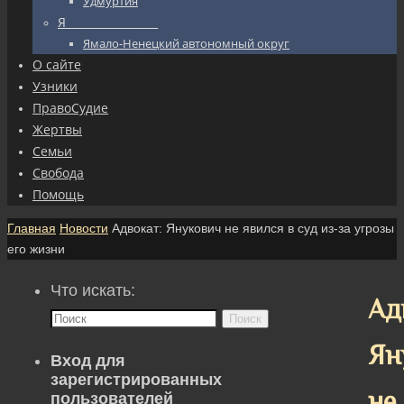
Удмуртия
Я_________________
Ямало-Ненецкий автономный округ
О сайте
Узники
ПравоСудие
Жертвы
Семьи
Свобода
Помощь
Главная
Новости
Адвокат: Янукович не явился в суд из-за угрозы
его жизни
Что искать:
Ад
Поиск
Ян
Вход для
зарегистрированных
не
пользователей