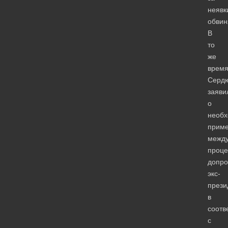
неявк
обвин
В
то
же
врем
Серд
заяви
о
необх
прим
межд
проц
допро
экс-
прези
в
соотв
с