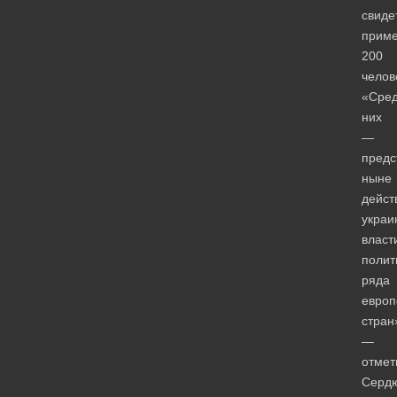
свиде
прим
200
челов
«Сре
них
—
предс
ныне
дейс
украи
власт
полит
ряда
европ
стран
—
отмет
Сердю