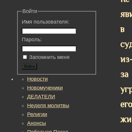
Войти
яв
Имя пользователя:
в
Пароль:
су
из
Запомнить меня
Войти
за
Новости
уг
Новомученики
ДЕЛАТЕЛИ
ег
Неделя молитвы
Религии
жи
Анонсы
Победная Пасха