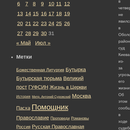
в
6
7
8
9
10
11
12
четве
13
14
15
16
17
18
19
не
явилс
20
21
22
23
24
25
26
в
27
28
29
30
31
Оболо
райо
« Май
Июл »
суд
Киева
Метки
из-
за
Бутырка
Божественная Литургия
угроз
Бутырская тюрьма
Великий
его
пост
ГУФСИН
Жизнь в Церкви
жизни
Об
Москва
История
Митр. Антоний Сурожский
этом
Помощник
Пасха
сооб
в
Православие
Романовы
Проповеди
ходе
Русская Православная
Россия
судеб