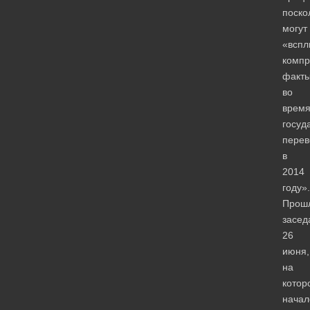
поско
могут
«вспл
комп
факт
во
врем
госуд
перев
в
2014
году».
Прош
засед
26
июня,
на
котор
начал