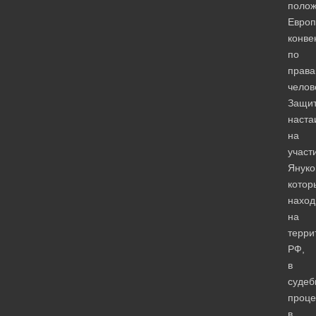
поло
Европ
конве
по
прав
челов
Защи
наста
на
участ
Януко
котор
наход
на
терри
РФ,
в
судеб
проце
в