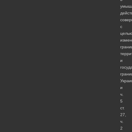
умыш
дейст
сове
с
цель
измен
грани
терри
и
госуд
грани
Украи
и
ч.
5
ст.
27,
ч.
2