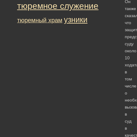
Он
тюремное служение
также
сказа
узники
тюремный храм
что
защит
предс
суду
около
10
ходат
в
том
числе
о
необх
вызов
в
суд
в
качес