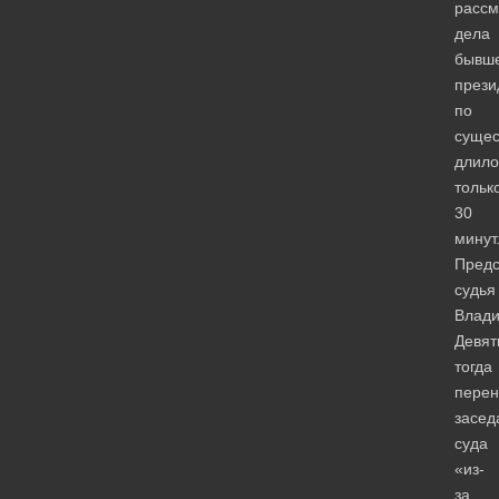
рассм
дела
бывш
прези
по
сущес
длило
тольк
30
минут
Предс
судья
Влади
Девят
тогда
перен
засед
суда
«из-
за