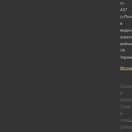
ст.
437
(«Пос
в
веден
агрес
войны
УК
Украи
Источ
Госпе
в
Украи
Суды
и
судьи
терро