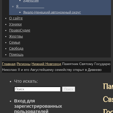
Удмуртия
Я_________________
Ямало-Ненецкий автономный округ
О сайте
Узники
ПравоСудие
Жертвы
Семьи
Свобода
Помощь
Главная
Регионы
Нижний Новгород
Памятник Святому Государю
Николаю II и его Августейшему семейству открыт в Дивеево
Что искать:
Па
Поиск
Св
Вход для
зарегистрированных
Го
пользователей