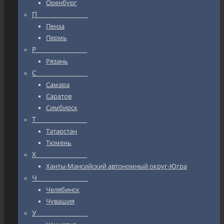
Оренбург
П_________________
Пенза
Пермь
Р_________________
Рязань
С_________________
Самара
Саратов
Симбирск
Т_________________
Татарстан
Тюмень
Х_________________
Ханты-Мансийский автономный округ-Югра
Ч_________________
Челябинск
Чувашия
У_________________