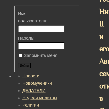
Ни
Имя
пользователя:
II
и
Пароль:
ег
Запомнить меня
Ав
Войти
се
Новости
Новомученики
от
ДЕЛАТЕЛИ
в
Неделя молитвы
Религии