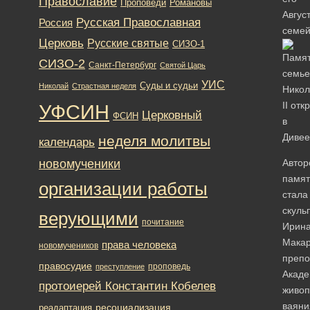
Православие
Романовы
Проповеди
Авгус
Русская Православная
Россия
семей
Церковь
Русские святые
СИЗО-1
СИЗО-2
Санкт-Петербург
Святой Царь
УИС
Суды и судьи
Николай
Страстная неделя
УФСИН
Церковный
ФСИН
неделя молитвы
календарь
новомученики
Автор
памят
организации работы
стала
скуль
верующими
почитание
Ирин
Макар
права человека
новомучеников
препо
правосудие
проповедь
преступление
Акад
протоиерей Константин Кобелев
живоп
ваяни
ресоциализация
реадаптация