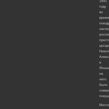
1891
году
во
врем
поезд
насле
росси
прест
цесар
Никол
Алекс
в
Япон
на
него
было
сове
покуш
Мест