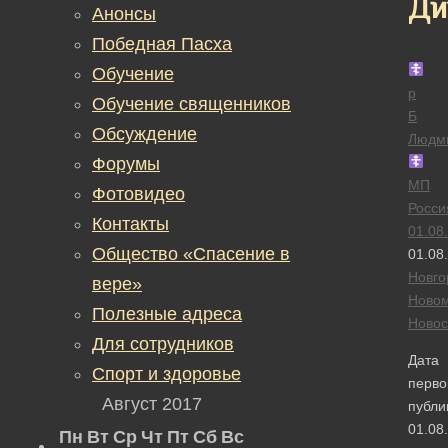
Ди
Анонсы
Победная Пасха
Обучение
р
Обучение священников
Б
Обсуждение
Людм
Форумы
МП
Фотовидео
Росси
Контакты
01.08
Общество «Спасение в
01.08
Новго
вере»
Новом
Полезные адреса
Новос
Для сотрудников
Дата
Спорт и здоровье
перво
Август 2017
публи
01.08
Пн
Вт
Ср
Чт
Пт
Сб
Вс