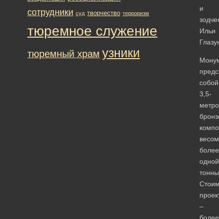
и
сотрудники
творчество
суд
терроризм
зодче
тюремное служение
Ильи
Глазу
узники
тюремный храм
Мону
предс
собой
3,5-
метр
бронз
комп
весом
более
одной
тонны
Стоим
проек
–
более