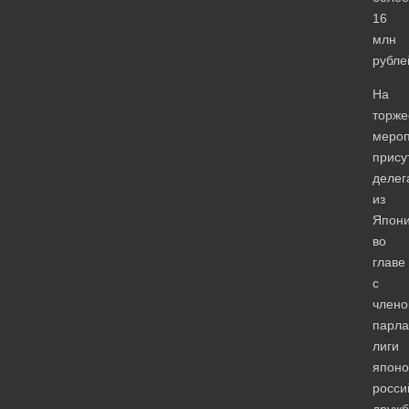
16
млн
рубле
На
торже
мероп
прису
делег
из
Япон
во
главе
с
член
парла
лиги
японо
росси
друж