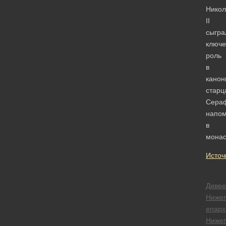
Никол
II
сыгра
ключ
роль
в
канон
старц
Сера
напо
в
монас
Источ
Дивее
Нижег
епарх
Нижег