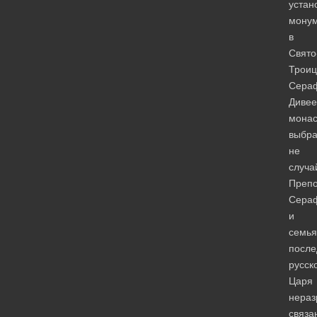
устан
мону
в
Свято
Троиц
Сера
Дивее
мона
выбр
не
случа
Преп
Сера
и
семья
после
русск
Царя
нераз
связа