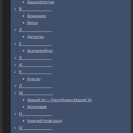
Башкортостан
В_________________
Владимир
Вятка
Д_________________
Дагестан
Е_________________
Екатеринбург
З_________________
И_________________
К_________________
Курган
Л_________________
М_________________
Марий Эл — Республика Марий Эл
Мордовия
Н_________________
Нижний Новгород
О_________________