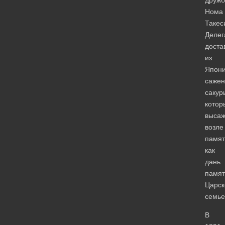
Нома
Такес
Делег
доста
из
Япон
саже
сакур
котор
выса
возле
памят
как
дань
памят
Царск
семье
В