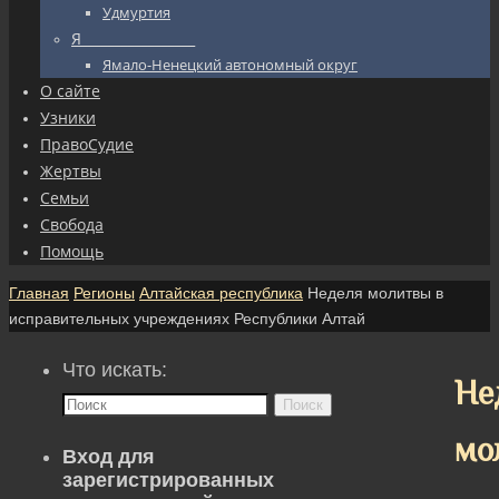
Удмуртия
Я_________________
Ямало-Ненецкий автономный округ
О сайте
Узники
ПравоСудие
Жертвы
Семьи
Свобода
Помощь
Главная
Регионы
Алтайская республика
Неделя молитвы в
исправительных учреждениях Республики Алтай
Что искать:
Не
Поиск
мо
Вход для
зарегистрированных