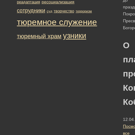
ресоциализация
реадаптация
празд
сотрудники
творчество
суд
терроризм
Покро
тюремное служение
Пресв
Богор
узники
тюремный храм
О
пл
пр
Ко
Ко
12.04
Посмо
все