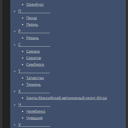
Оренбург
П_________________
Пенза
Пермь
Р_________________
Рязань
С_________________
Самара
Саратов
Симбирск
Т_________________
Татарстан
Тюмень
Х_________________
Ханты-Мансийский автономный округ-Югра
Ч_________________
Челябинск
Чувашия
У_________________