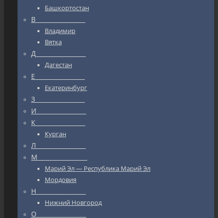
Башкортостан
В_________________
Владимир
Вятка
Д_________________
Дагестан
Е_________________
Екатеринбург
З_________________
И_________________
К_________________
Курган
Л_________________
М_________________
Марий Эл — Республика Марий Эл
Мордовия
Н_________________
Нижний Новгород
О_________________