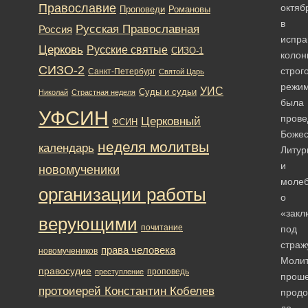
Православие
октяб
Романовы
Проповеди
в
Русская Православная
Россия
испра
Церковь
Русские святые
СИЗО-1
колон
СИЗО-2
строг
Санкт-Петербург
Святой Царь
режи
УИС
Суды и судьи
Николай
Страстная неделя
была
УФСИН
прове
Церковный
ФСИН
Боже
неделя молитвы
календарь
Литур
и
новомученики
моле
организации работы
о
«закл
верующими
почитание
под
страж
права человека
новомучеников
Моли
правосудие
проповедь
преступление
прош
протоиерей Константин Кобелев
продо
до