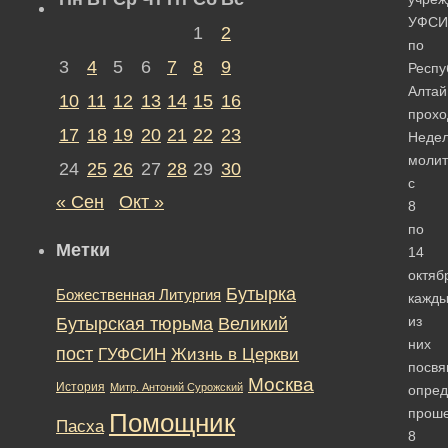
УФСИ
1
2
по
3
4
5
6
7
8
9
Респу
Алтай
10
11
12
13
14
15
16
прохо
17
18
19
20
21
22
23
Неде
моли
24
25
26
27
28
29
30
с
« Сен
Окт »
8
по
Метки
14
октяб
Бутырка
Божественная Литургия
кажд
из
Бутырская тюрьма
Великий
них
пост
ГУФСИН
Жизнь в Церкви
посв
Москва
История
Митр. Антоний Сурожский
опре
прош
Помощник
Пасха
8