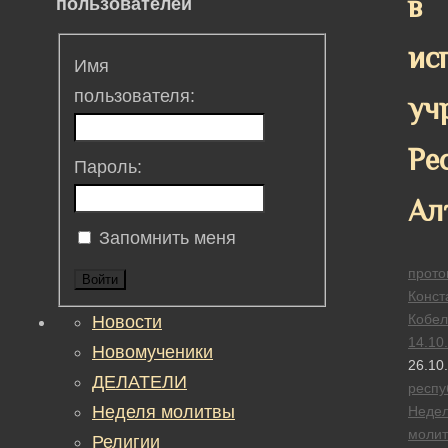
в
пользователей
ис
Имя
пользователя:
уч
Ре
Пароль:
Ал
Запомнить меня
прото
Войти
Конст
Кобел
Новости
14.10
Новомученики
26.10
ДЕЛАТЕЛИ
респу
Неделя молитвы
Неде
моли
Религии