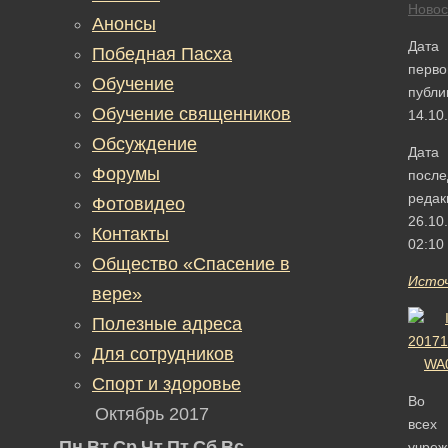
Новос
Анонсы
Дата
Победная Пасха
перво
Обучение
публи
Обучение священников
14.10
Обсуждение
Дата
Форумы
после
редак
Фотовидео
26.10
Контакты
02:10
Общество «Спасение в
Исто
вере»
Полезные адреса
Для сотрудников
Спорт и здоровье
Во
Октябрь 2017
всех
Пн
Вт
Ср
Чт
Пт
Сб
Вс
учре