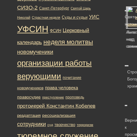
СИЗО-2
Санкт-Петербург
Святой Царь
УИС
Свято
Суды и судьи
Николай
Страстная неделя
источ
УФСИН
Церковный
ФСИН
Анге
Анге
над
над
неделя молитвы
календарь
семи
сем
новомученики
организации работы
Стро
верующими
почитание
Бого
хра
права человека
новомучеников
правосудие
проповедь
преступление
протоиерей Константин Кобелев
ресоциализация
реадаптация
Верни
сотрудники
творчество
суд
терроризм
к
тюремное служение
просм