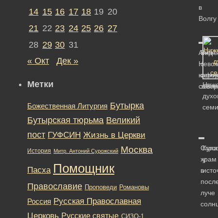
в
14
15
16
17
18
19
20
Волгу
21
22
23
24
25
26
27
28
29
30
31
Алекс
Вид
« Окт
Дек »
Невск
с
кафе
семи
Метки
Ниже
собор
звон
духо
Бутырка
Божественная Литургия
сем
Бутырская тюрьма
Великий
пост
ГУФСИН
Жизнь в Церкви
Стро
Купа
Москва
История
Митр. Антоний Сурожский
храм
у
Помощник
Пасха
в
исто
посл
Православие
Романовы
Проповеди
луче
Русская Православная
Россия
солн
Церковь
Русские святые
СИЗО-1