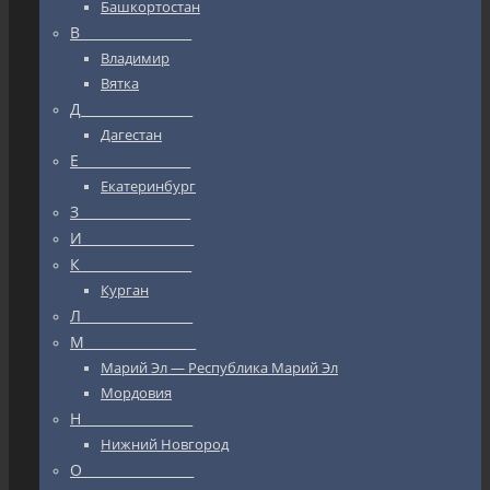
Башкортостан
В_________________
Владимир
Вятка
Д_________________
Дагестан
Е_________________
Екатеринбург
З_________________
И_________________
К_________________
Курган
Л_________________
М_________________
Марий Эл — Республика Марий Эл
Мордовия
Н_________________
Нижний Новгород
О_________________