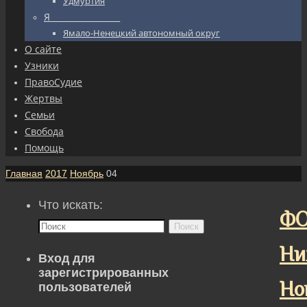
Удмуртия
Я_________________
Ямало-Ненецкий автономный округ
О сайте
Узники
ПравоСудие
Жертвы
Семьи
Свобода
Помощь
Главная
2017
Ноябрь
04
Что искать:
ФО
Поиск
Ни
Вход для
зарегистрированных
Но
пользователей