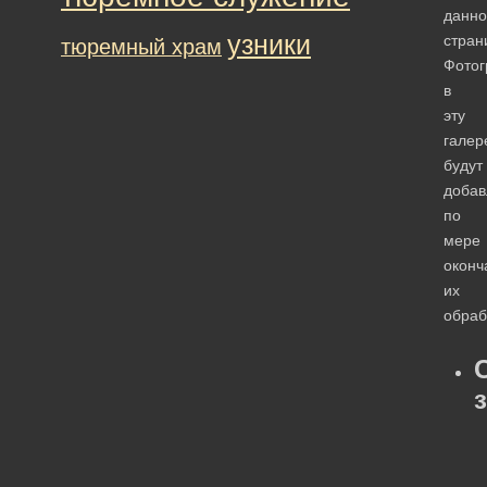
данно
узники
стран
тюремный храм
Фото
в
эту
галер
будут
добав
по
мере
оконч
их
обраб