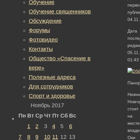
Обучение
перво
Обучение священников
публи
04.11
Обсуждение
Форумы
Дата
после
Фотовидео
редак
Контакты
05.11
Общество «Спасение в
01:43
вере»
Полезные адреса
Панор
Для сотрудников
Нижн
Спорт и здоровье
Новго
Ноябрь 2017
стоит
Пн
Вт
Ср
Чт
Пт
Сб
Вс
на
месте
1
2
3
4
5
6
впаде
7
8
9
10
11
12
13
Оки