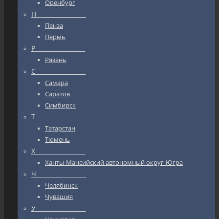
Оренбург
П_________________
Пенза
Пермь
Р_________________
Рязань
С_________________
Самара
Саратов
Симбирск
Т_________________
Татарстан
Тюмень
Х_________________
Ханты-Мансийский автономный округ-Югра
Ч_________________
Челябинск
Чувашия
У_________________