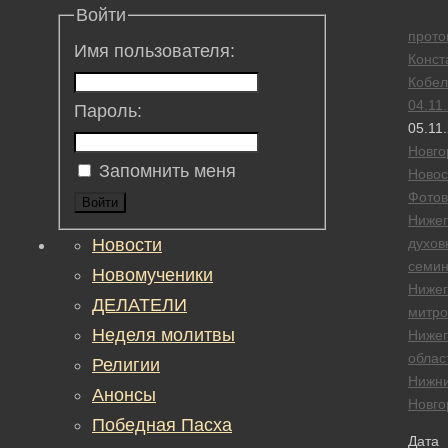
Войти
прото
Имя пользователя:
Конст
Кобел
04.11
Пароль:
05.11
Новго
Запомнить меня
Новос
Фотов
Войти
Нижег
Новости
духов
семи
Новомученики
Нижег
ДЕЛАТЕЛИ
митро
Неделя молитвы
Нижег
облас
Религии
Нижн
Анонсы
Новго
Победная Пасха
Дата