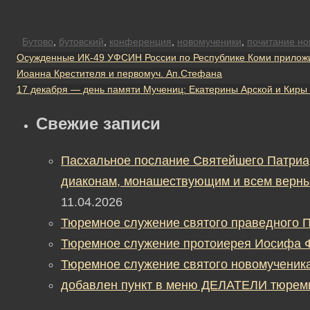
Бутово
,
бутовский
,
конференция
,
новомученики
,
почитание но
Осужденные ИК-49 УФСИН России по Республике Коми приложил
Иоанна Крестителя и первомуч. Ап.Стефана
17 декабря — день памяти Мучениц: Екатерины Арской и Киры
Свежие записи
Пасхальное послание Святейшего Патриа
диаконам, монашествующим и всем верны
11.04.2026
Тюремное служение святого праведного П
Тюремное служение протоиерея Иосифа 
Тюремное служение святого новомученик
добавлен пункт в меню ДЕЛАТЕЛИ тюрем