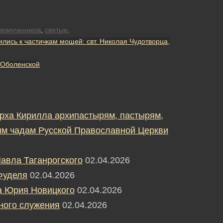
вомучеников
,
святые
.
ись к частичкам мощей: свт. Николая Чудотворца,
 Оболенской
рха Кирилла архипастырям, пастырям,
м чадам Русской Православной Церкви
авла Таганрогского
02.04.2026
Фуделя
02.04.2026
а Юрия Новицкого
02.04.2026
ного служения
02.04.2026