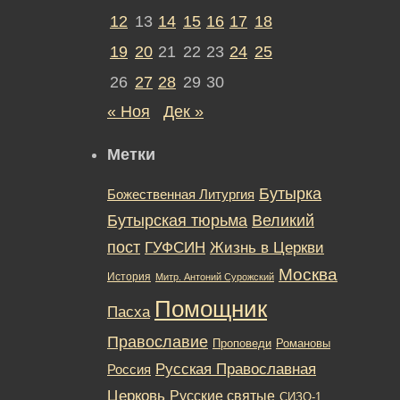
12
13
14
15
16
17
18
19
20
21
22
23
24
25
26
27
28
29
30
« Ноя
Дек »
Метки
Бутырка
Божественная Литургия
Бутырская тюрьма
Великий
пост
ГУФСИН
Жизнь в Церкви
Москва
История
Митр. Антоний Сурожский
Помощник
Пасха
Православие
Романовы
Проповеди
Русская Православная
Россия
Церковь
Русские святые
СИЗО-1