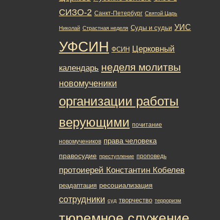
СИЗО-2
Санкт-Петербург
Святой Царь
УИС
Суды и судьи
Николай
Страстная неделя
УФСИН
Церковный
ФСИН
неделя молитвы
календарь
новомученики
организации работы
верующими
почитание
права человека
новомучеников
правосудие
проповедь
преступление
протоиерей Константин Кобелев
ресоциализация
реадаптация
сотрудники
творчество
суд
терроризм
тюремное служение