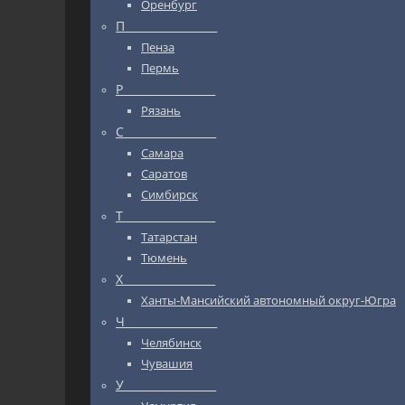
Оренбург
П_________________
Пенза
Пермь
Р_________________
Рязань
С_________________
Самара
Саратов
Симбирск
Т_________________
Татарстан
Тюмень
Х_________________
Ханты-Мансийский автономный округ-Югра
Ч_________________
Челябинск
Чувашия
У_________________