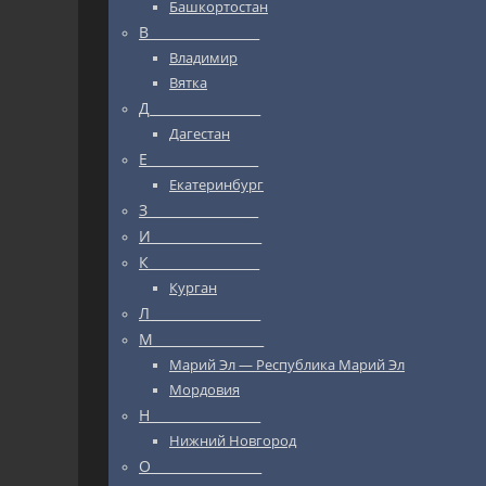
Башкортостан
В_________________
Владимир
Вятка
Д_________________
Дагестан
Е_________________
Екатеринбург
З_________________
И_________________
К_________________
Курган
Л_________________
М_________________
Марий Эл — Республика Марий Эл
Мордовия
Н_________________
Нижний Новгород
О_________________