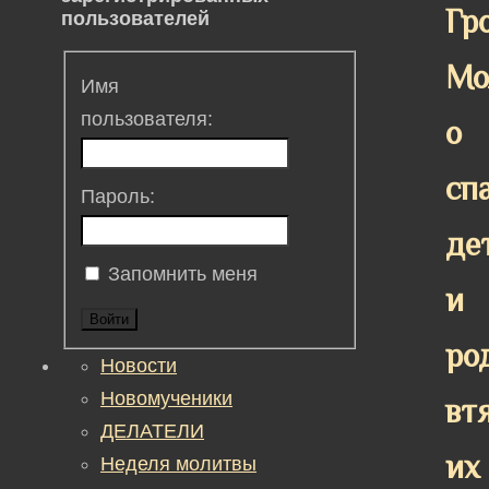
Гр
пользователей
Мо
Имя
пользователя:
о
сп
Пароль:
де
Запомнить меня
и
Войти
ро
Новости
Новомученики
вт
ДЕЛАТЕЛИ
их
Неделя молитвы