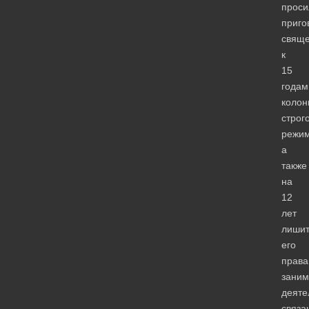
проси
приго
свяще
к
15
годам
колон
строг
режим
а
также
на
12
лет
лишит
его
права
заним
деяте
связа