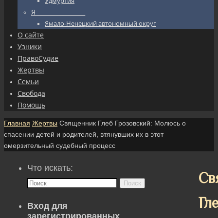
Удмуртия
Я_________________
Ямало-Ненецкий автономный округ
О сайте
Узники
ПравоСудие
Жертвы
Семьи
Свобода
Помощь
Главная
Жертвы
Священник Глеб Грозовский: Молюсь о
спасении детей и родителей, втянувших их в этот
омерзительный судебный процесс
Что искать:
Св
Поиск
Гл
Вход для
зарегистрированных