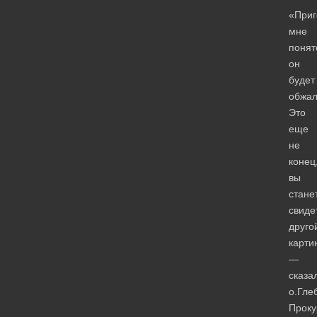
«Приг
мне
понят
он
будет
обжал
Это
еще
не
конец
вы
стане
свиде
друго
карти
—
сказа
о.Гле
Проку