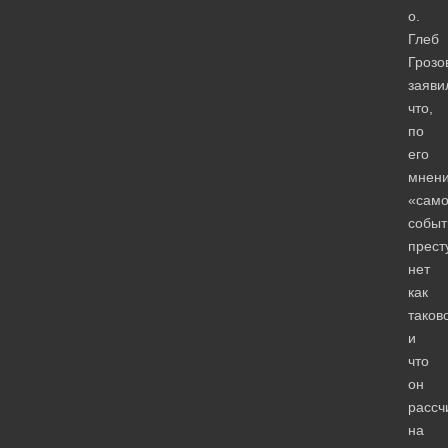
о.
Глеб
Грозо
заяви
что,
по
его
мнен
«само
событ
прест
нет
как
таков
и
что
он
рассч
на