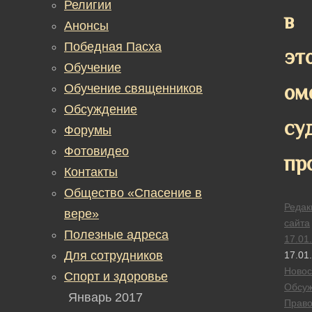
Религии
в
Анонсы
Победная Пасха
эт
Обучение
ом
Обучение священников
Обсуждение
су
Форумы
Фотовидео
пр
Контакты
Общество «Спасение в
Редак
вере»
сайта
Полезные адреса
17.01
Для сотрудников
17.01
Новос
Спорт и здоровье
Обсу
Январь 2017
Прав