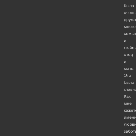
была
очень
дружн
много
семья
и
любя
отец
и
мать.
Это
было
главн
Как
мне
кажет
имен
любви
забот