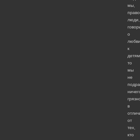
мы,
право
люди,
говор
о
любв
к
детям
то
мы
не
подра
ничег
грязно
в
отлич
от
тех,
кто