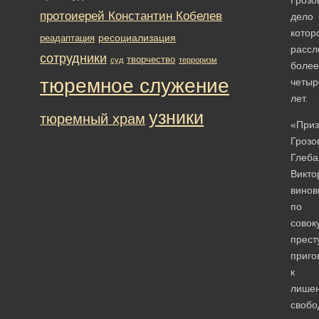
протоиерей Константин Кобелев
дело
котор
ресоциализация
реадаптация
рассл
сотрудники
творчество
суд
терроризм
более
тюремное служение
четыр
лет.
узники
тюремный храм
«Приз
Грозо
Глеба
Викто
винов
по
совок
прест
приго
к
лише
свобо