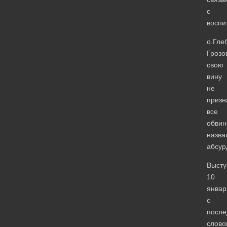
с
воспи
о.Гле
Грозо
свою
вину
не
призн
все
обвин
назва
абсур
Высту
10
январ
с
посл
слово