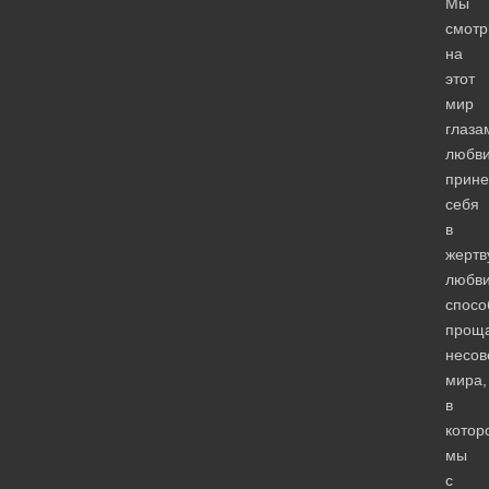
Мы
смот
на
этот
мир
глаза
любви
прин
себя
в
жертв
любви
спосо
прощ
несов
мира,
в
котор
мы
с