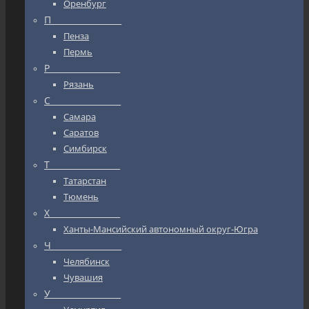
Оренбург
П_________________
Пенза
Пермь
Р_________________
Рязань
С_________________
Самара
Саратов
Симбирск
Т_________________
Татарстан
Тюмень
Х_________________
Ханты-Мансийский автономный округ-Югра
Ч_________________
Челябинск
Чувашия
У_________________