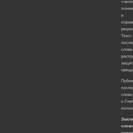
«чело
пони
и
справ
решен
Текст
после
слова
распр
защит
свяще
Публи
после
слово
о.Гле
полно
Закл
слов
иере