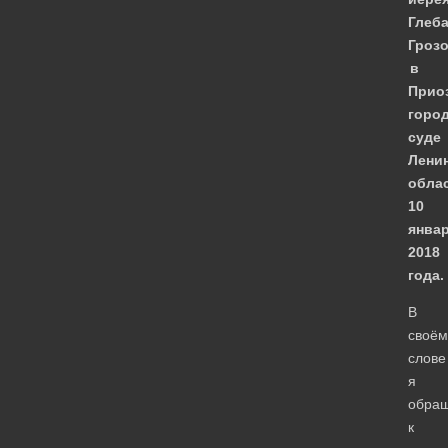
Глеб
Гроз
в
Прио
горо
суде
Лени
обла
10
янва
2018
года.
В
своём
слове
я
обра
к