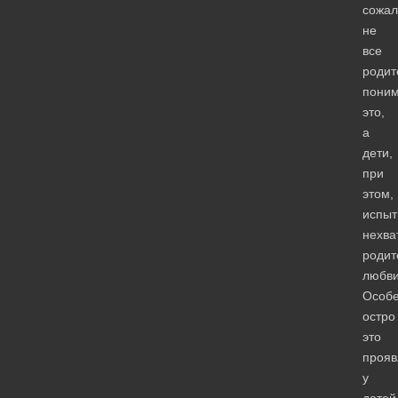
сожал
не
все
родит
пони
это,
а
дети,
при
этом,
испы
нехва
родит
любви
Особ
остро
это
прояв
у
детей