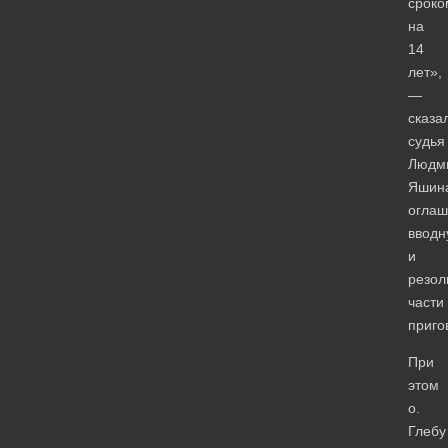
сроко
на
14
лет»,
—
сказа
судья
Людм
Яшин
оглаш
вводн
и
резол
части
приго
При
этом
о.
Глебу