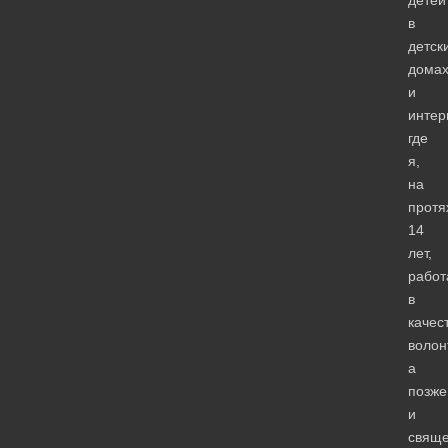
в
детск
дома
и
интер
где
я,
на
протя
14
лет,
работ
в
качес
волон
а
позже
и
свяще