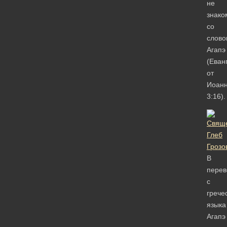
не
знако
со
слово
Агапэ
(Еван
от
Иоанн
3:16).
В
перев
с
грече
языка
Агапэ