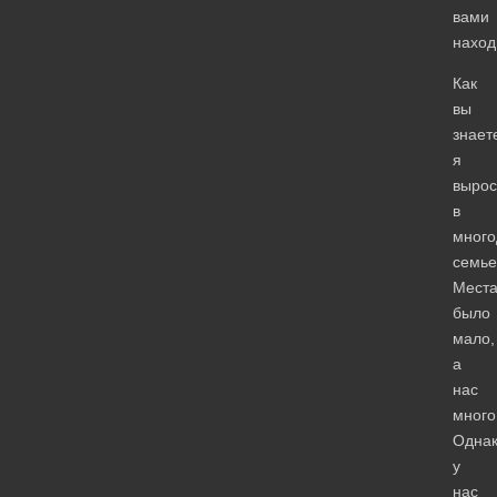
вами
наход
Как
вы
знает
я
вырос
в
много
семье
Мест
было
мало,
а
нас
много
Однак
у
нас