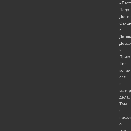
«Паст
Педаг
Деяте
Свящ
в
Детск
Дома
и
Приют
Его
копия
есть
в
матер
дела.
Там
я
писал
о
том,