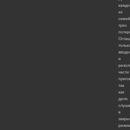
каждо
из
семе
трех
потер
Огла
тольк
вводн
и
резол
части
приго
так
как
дело
слуша
в
закры
режим