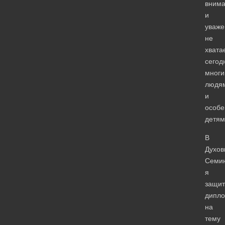
вним
и
уваже
не
хвата
сегод
мног
людя
и
особе
детям
В
Духов
Семи
я
защит
дипл
на
тему