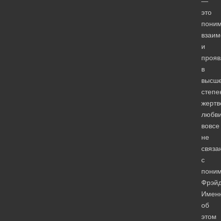
—
это
пони
взаим
и
прояв
в
высш
степе
жертв
любви
вовсе
не
связа
с
пони
Фрэйд
Имен
об
этом