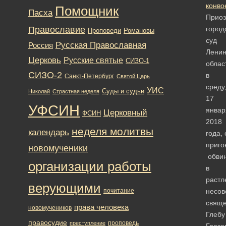
Помощник
Пасха
Приоз
Православие
город
Романовы
Проповеди
суд
Русская Православная
Россия
Ленин
Церковь
Русские святые
СИЗО-1
облас
СИЗО-2
в
Санкт-Петербург
Святой Царь
среду
УИС
Суды и судьи
Николай
Страстная неделя
17
УФСИН
январ
Церковный
ФСИН
2018
неделя молитвы
календарь
года,
приго
новомученики
обви
организации работы
в
растл
верующими
почитание
несов
свяще
права человека
новомучеников
Глебу
правосудие
проповедь
преступление
Грозо