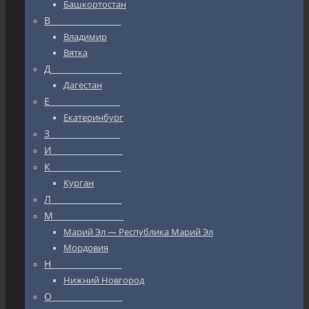
Башкортостан
В_________________
Владимир
Вятка
Д_________________
Дагестан
Е_________________
Екатеринбург
З_________________
И_________________
К_________________
Курган
Л_________________
М_________________
Марий Эл — Республика Марий Эл
Мордовия
Н_________________
Нижний Новгород
О_________________