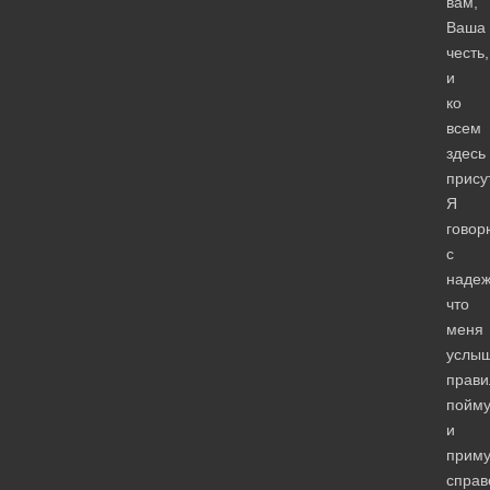
вам,
Ваша
честь,
и
ко
всем
здесь
прису
Я
говор
с
надеж
что
меня
услыш
прави
пойму
и
приму
справ