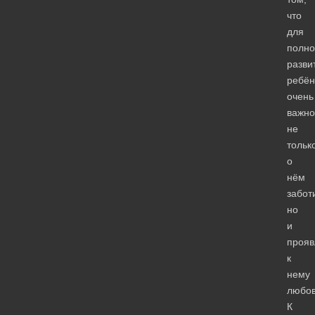
что
для
полно
разви
ребён
очень
важно
не
тольк
о
нём
забот
но
и
прояв
к
нему
любов
К