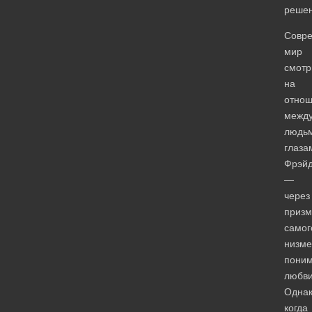
решен
Совр
мир
смотр
на
отно
межд
людь
глаза
Фрэй
—
через
призм
самог
низме
пони
любви
Однак
когда