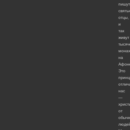
пишут
святы
отцы,
и
так
живут
тысяч
мона
на
Афон
Это
принц
отлич
нас
—
христ
от
обыч
людей