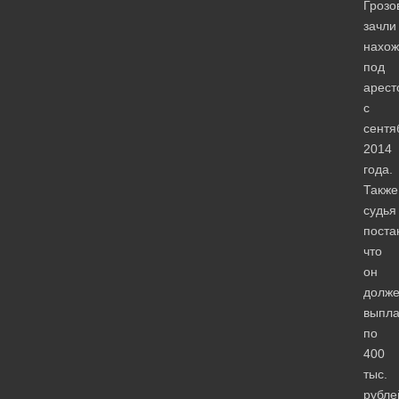
Грозо
зачли
нахож
под
арест
с
сентя
2014
года.
Также
судья
поста
что
он
долж
выпла
по
400
тыс.
рубле