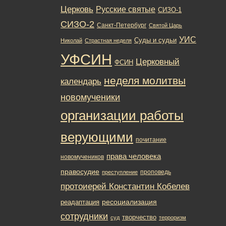
Церковь
Русские святые
СИЗО-1
СИЗО-2
Санкт-Петербург
Святой Царь
УИС
Суды и судьи
Николай
Страстная неделя
УФСИН
Церковный
ФСИН
неделя молитвы
календарь
новомученики
организации работы
верующими
почитание
права человека
новомучеников
правосудие
проповедь
преступление
протоиерей Константин Кобелев
ресоциализация
реадаптация
сотрудники
творчество
суд
терроризм