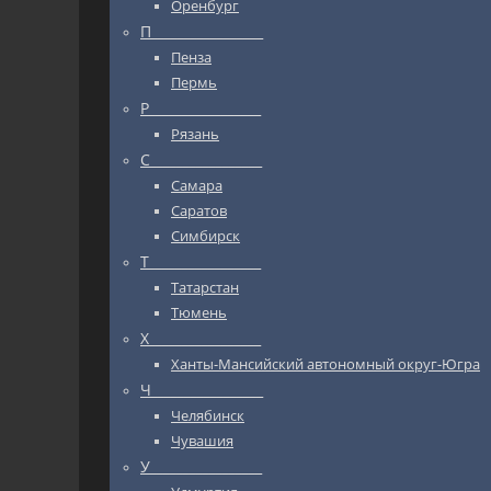
Оренбург
П_________________
Пенза
Пермь
Р_________________
Рязань
С_________________
Самара
Саратов
Симбирск
Т_________________
Татарстан
Тюмень
Х_________________
Ханты-Мансийский автономный округ-Югра
Ч_________________
Челябинск
Чувашия
У_________________