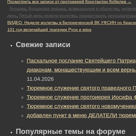
Посмотреть все записи от протоиерей Константин Кобелев
→
Бутырка
,
Бутырская тюрьма
,
возвращение в общество
,
неделя
день
,
Пятый день недели молитвы
,
реадаптация
,
ресоциализа
ВИДЕО: Неделя молитвы в Белореченской ВК УФСИН по Красн
101 год величайшей трагедии Руси и мiра
Свежие записи
Пасхальное послание Святейшего Патриа
диаконам, монашествующим и всем верны
11.04.2026
Тюремное служение святого праведного П
Тюремное служение протоиерея Иосифа 
Тюремное служение святого новомученик
добавлен пункт в меню ДЕЛАТЕЛИ тюрем
Популярные темы на форуме