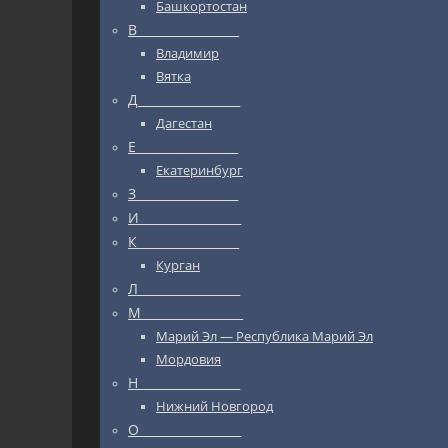
Башкортостан
В_________________
Владимир
Вятка
Д_________________
Дагестан
Е_________________
Екатеринбург
З_________________
И_________________
К_________________
Курган
Л_________________
М_________________
Марий Эл — Республика Марий Эл
Мордовия
Н_________________
Нижний Новгород
О_________________