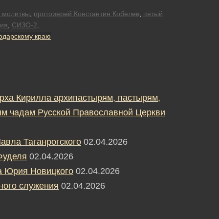
 молитвы
,
протоиерей Константин Кобелев
,
пятый
ция
,
СИЗО-2
.
одарскому краю
рха Кирилла архипастырям, пастырям,
м чадам Русской Православной Церкви
авла Таганрогского
02.04.2026
Фуделя
02.04.2026
а Юрия Новицкого
02.04.2026
ного служения
02.04.2026