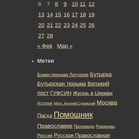
6
7
8
9
10
11
12
13
14
15
16
17
18
19
20
21
22
23
24
25
26
27
28
« Фев
Мар »
Метки
Бутырка
Божественная Литургия
Бутырская тюрьма
Великий
пост
ГУФСИН
Жизнь в Церкви
Москва
История
Митр. Антоний Сурожский
Помощник
Пасха
Православие
Романовы
Проповеди
Русская Православная
Россия