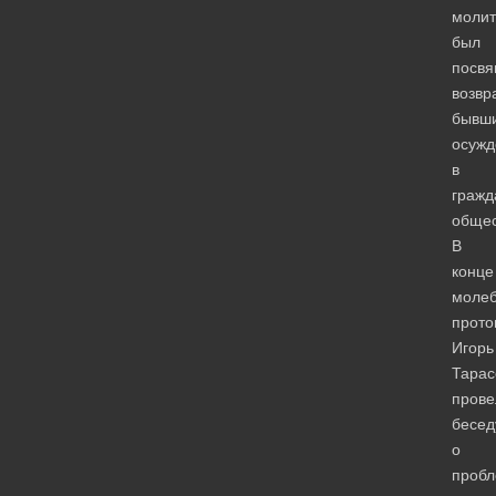
моли
был
посв
возв
бывш
осужд
в
гражд
общес
В
конце
моле
прото
Игорь
Тарас
прове
бесед
о
пробл