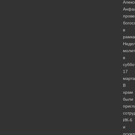
Алекс
Анфа
прове
богос
в
рамка
Неде
моли
в
суббо
17
марта
В
храм
были
приг
сотру
ИК-6
и
осуж