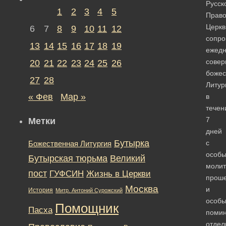
Русск
1
2
3
4
5
Право
Церкв
6
7
8
9
10
11
12
сопр
13
14
15
16
17
18
19
ежед
сове
20
21
22
23
24
25
26
божес
27
28
Литур
« Фев
Мар »
в
течен
7
Метки
дней
Бутырка
с
Божественная Литургия
особ
Бутырская тюрьма
Великий
моли
пост
ГУФСИН
Жизнь в Церкви
прош
Москва
и
История
Митр. Антоний Сурожский
особ
Помощник
Пасха
поми
отдел