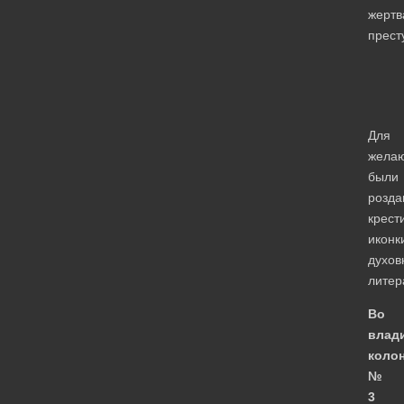
жертв
прест
Для
жела
были
розда
крест
иконк
духов
литер
Во
влад
коло
№
3