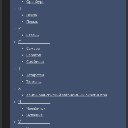
Оренбург
П_________________
Пенза
Пермь
Р_________________
Рязань
С_________________
Самара
Саратов
Симбирск
Т_________________
Татарстан
Тюмень
Х_________________
Ханты-Мансийский автономный округ-Югра
Ч_________________
Челябинск
Чувашия
У_________________