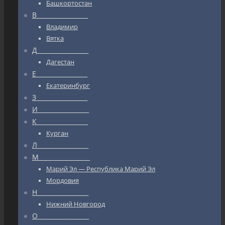
Башкортостан
В_________________
Владимир
Вятка
Д_________________
Дагестан
Е_________________
Екатеринбург
З_________________
И_________________
К_________________
Курган
Л_________________
М_________________
Марий Эл — Республика Марий Эл
Мордовия
Н_________________
Нижний Новгород
О_________________