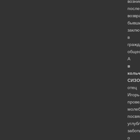
возн
после
возвр
бывш
заклю
в
гражд
общес
А
в
коль
СИЗО
отец
Игорь
прове
молеб
посв
углуб
забот
о