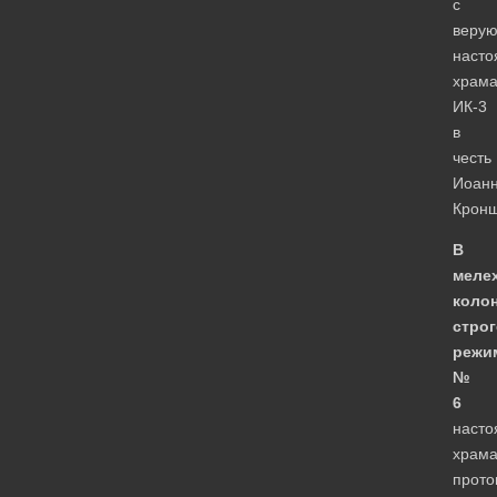
с
веру
насто
храм
ИК-3
в
честь
Иоан
Кронш
В
меле
коло
строг
режи
№
6
насто
храм
прото