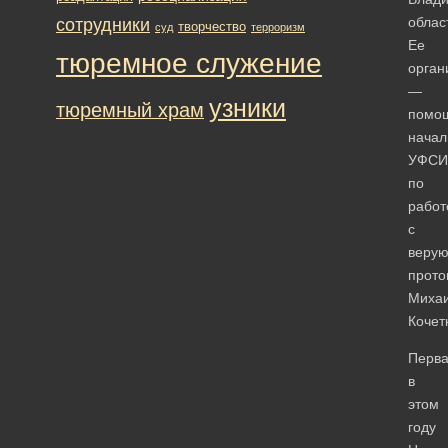
облас
сотрудники
творчество
суд
терроризм
Ее
тюремное служение
орган
—
узники
тюремный храм
помо
начал
УФСИ
по
работ
с
веру
прото
Миха
Кочет
Перв
в
этом
году