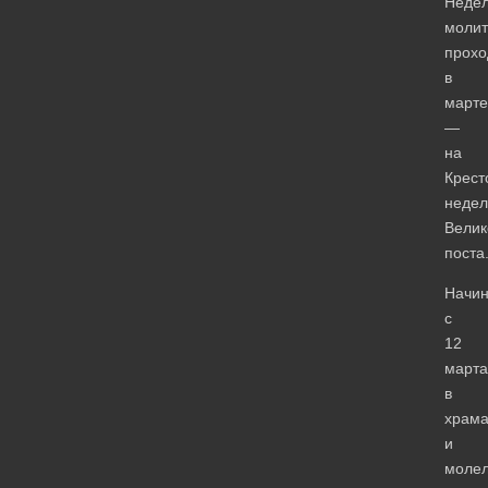
Неде
моли
прохо
в
марте
—
на
Крест
недел
Велик
поста
Начи
с
12
марта
в
храма
и
моле