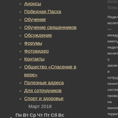
моли
Анонсы
Новос
Победная Пасха
Неде
Обучение
моли
Обучение священников
—
Обсуждение
межд
ежего
Форумы
недел
Фотовидео
молит
Контакты
о
заклю
Общество «Спасение в
и
вере»
сотру
Полезные адреса
пенит
систе
Для сотрудников
пров
Спорт и здоровье
на
Март 2018
канон
терри
Пн
Вт
Ср
Чт
Пт
Сб
Вс