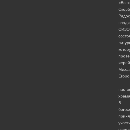
«Всех
Скор
Радос
влади
СИЗО
состо
литур
котор
прове
иерей
Миха
Егоро
—
насто
храма
В
богос
приня
участ
осуж