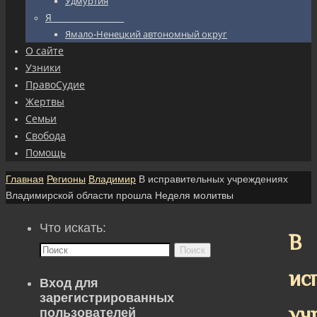
Удмуртия
Я_________________
Ямало-Ненецкий автономный округ
О сайте
Узники
ПравоСудие
Жертвы
Семьи
Свобода
Помощь
Главная
Регионы
Владимир
В исправительных учреждениях
Владимирской области прошла Неделя молитвы
Что искать:
В
Поиск
ис
Вход для
зарегистрированных
уч
пользователей