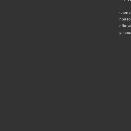
—
член
право
общи
учреж