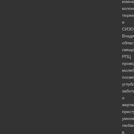
комна
колон
тюре
и
СИЗО
Влади
облас
свяще
РПЦ
прово
молеб
посв
углуб
забот
о
жертв
прест
умно
любв
в