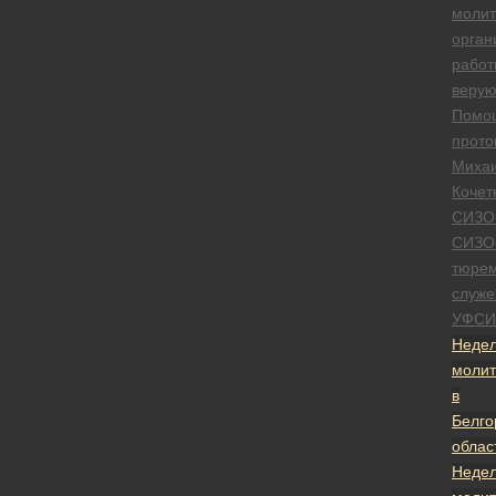
моли
орган
работ
веру
Помо
прото
Миха
Кочет
СИЗО
СИЗО
тюре
служе
УФСИ
Неде
моли
в
Белго
облас
Неде