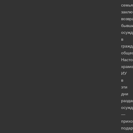
семья
заклю
возв
бывш
осужд
в
гражд
общес
Насто
храмо
ИУ
в
эти
дни
разда
осуж
—
прих
подар