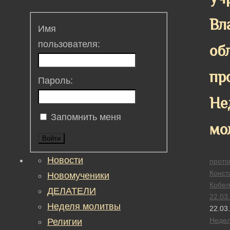
Вл
Имя
пользователя:
об
пр
Пароль:
Не
Запомнить меня
мо
Войти
Новости
прото
Конст
Новомученики
Кобел
ДЕЛАТЕЛИ
22.03
Неделя молитвы
22.03
Неде
Религии