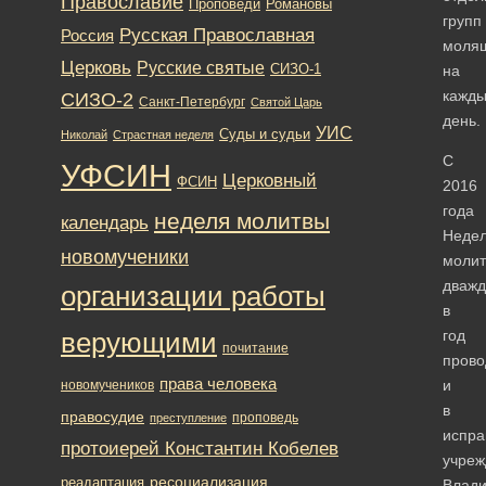
Православие
Романовы
Проповеди
групп
Русская Православная
Россия
моля
Церковь
Русские святые
СИЗО-1
на
кажд
СИЗО-2
Санкт-Петербург
Святой Царь
день.
УИС
Суды и судьи
Николай
Страстная неделя
С
УФСИН
Церковный
ФСИН
2016
года
неделя молитвы
календарь
Неде
новомученики
моли
дваж
организации работы
в
год
верующими
почитание
прово
права человека
и
новомучеников
в
правосудие
проповедь
преступление
испра
протоиерей Константин Кобелев
учреж
ресоциализация
реадаптация
Влади