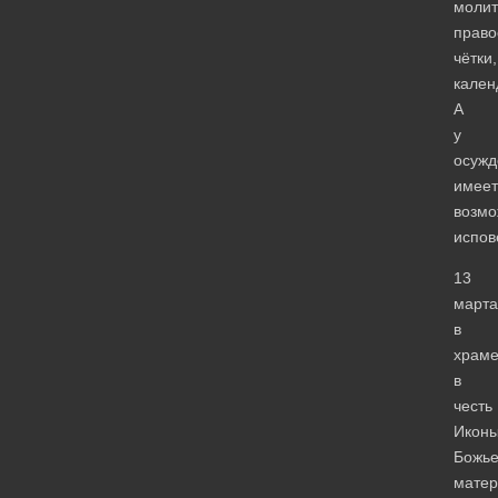
молит
право
чётки,
кален
А
у
осужд
имеет
возмо
испов
13
марта
в
храм
в
честь
Икон
Божь
матер