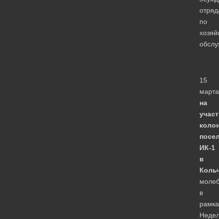
отряд
по
хозяй
обслу
15
марта
на
участ
коло
посе
ИК-1
в
Коль
моле
в
рамка
Неде