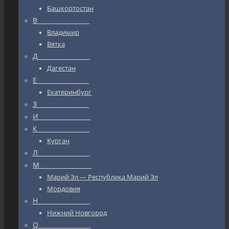
Башкортостан
В_________________
Владимир
Вятка
Д_________________
Дагестан
Е_________________
Екатеринбург
З_________________
И_________________
К_________________
Курган
Л_________________
М_________________
Марий Эл — Республика Марий Эл
Мордовия
Н_________________
Нижний Новгород
О_________________