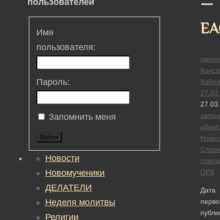
—
пользователей
ЕА
Имя
пользователя:
прото
Конст
Пароль:
Кобел
27.03
27.03
автон
Запомнить меня
облас
Войти
Новос
Стран
Новости
помо
Новомученики
ОРВ
ДЕЛАТЕЛИ
Дата
Неделя молитвы
перво
публи
Религии