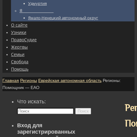
Удмуртия
Я_________________
Ямало-Ненецкий автономный округ
О сайте
Узники
ПравоСудие
Жертвы
Семьи
Свобода
Помощь
Главная
Регионы
Еврейская автономная область
Регионы:
Помощник — ЕАО
Что искать:
Ре
Поиск
По
Вход для
зарегистрированных