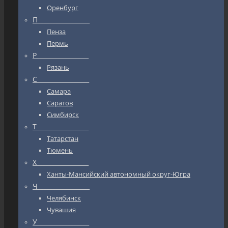
Оренбург
П_________________
Пенза
Пермь
Р_________________
Рязань
С_________________
Самара
Саратов
Симбирск
Т_________________
Татарстан
Тюмень
Х_________________
Ханты-Мансийский автономный округ-Югра
Ч_________________
Челябинск
Чувашия
У_________________