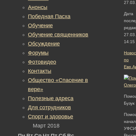
27.03
Анонсы
Дата
Победная Пасха
после
Обучение
редак
Обучение священников
27.03
14:15
Обсуждение
Форумы
Новос
по
Фотовидео
Евр.А
Контакты
Общество «Спасение в
вере»
Помощ
Полезные адреса
Бузук
Для сотрудников
Помо
Спорт и здоровье
начал
Март 2018
УФСИ
Пн
Вт
Ср
Чт
Пт
Сб
Вс
Росси