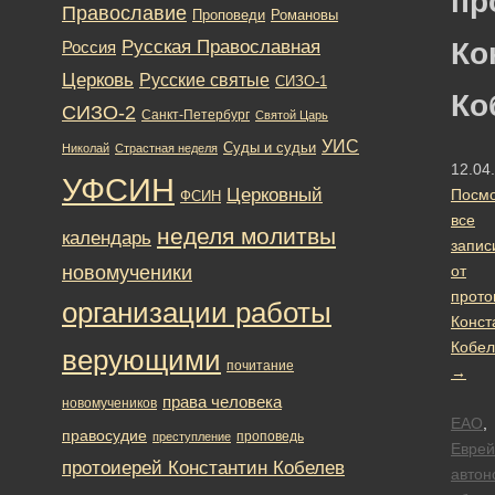
пр
Православие
Романовы
Проповеди
Русская Православная
Ко
Россия
Церковь
Русские святые
СИЗО-1
Ко
СИЗО-2
Санкт-Петербург
Святой Царь
УИС
Суды и судьи
Николай
Страстная неделя
12.04
УФСИН
Церковный
Посмо
ФСИН
все
неделя молитвы
календарь
запис
новомученики
от
прото
организации работы
Конст
Кобел
верующими
почитание
→
права человека
новомучеников
ЕАО
,
правосудие
проповедь
преступление
Еврей
протоиерей Константин Кобелев
автон