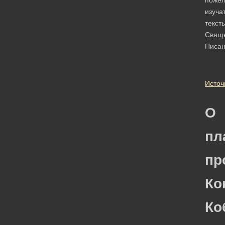
изуча
текст
Свящ
Писан
Источ
О
пл
пр
Ко
Ко