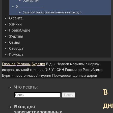
Удмуртия
Я_________________
Ямало-Ненецкий автономный округ
О сайте
Узники
ПравоСудие
Жертвы
Семьи
Свобода
Помощь
Главная
Регионы
Бурятия
В дни Недели молитвы в церкви
исправительной колонии №8 УФСИН России по Республике
Бурятия состоялась Литургия Преждеосвященных даров
Что искать:
В
Поиск
дн
Вход для
зарегистрированных