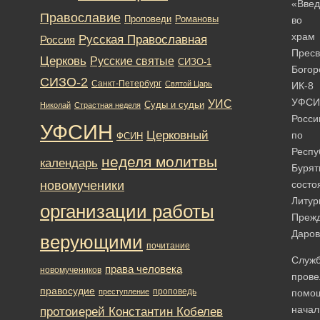
«Введ
Православие
Романовы
Проповеди
во
храм
Русская Православная
Россия
Пресв
Церковь
Русские святые
СИЗО-1
Богор
СИЗО-2
Санкт-Петербург
Святой Царь
ИК-8
УФСИ
УИС
Суды и судьи
Николай
Страстная неделя
Росси
УФСИН
Церковный
по
ФСИН
Респу
неделя молитвы
календарь
Бурят
новомученики
состо
Литур
организации работы
Преж
Даров
верующими
почитание
Служ
права человека
новомучеников
прове
правосудие
проповедь
преступление
помо
начал
протоиерей Константин Кобелев