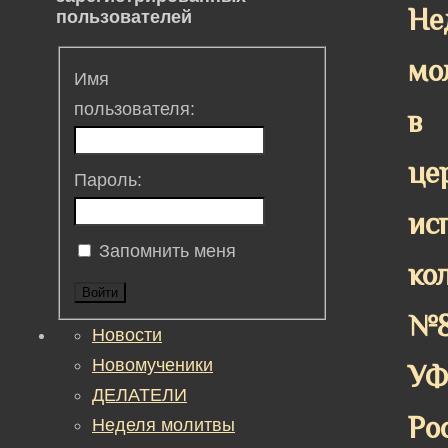
Не
пользователей
мо
Имя
пользователя:
в
це
Пароль:
ис
Запомнить меня
ко
Войти
№
Новости
Новомученики
У
ДЕЛАТЕЛИ
Ро
Неделя молитвы