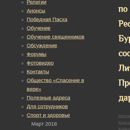
Религии
по
Анонсы
Победная Пасха
Ре
Обучение
Бу
Обучение священников
Обсуждение
со
Форумы
Фотовидео
Ли
Контакты
Общество «Спасение в
Пр
вере»
да
Полезные адреса
Для сотрудников
Спорт и здоровье
прото
Конст
Март 2018
Кобел