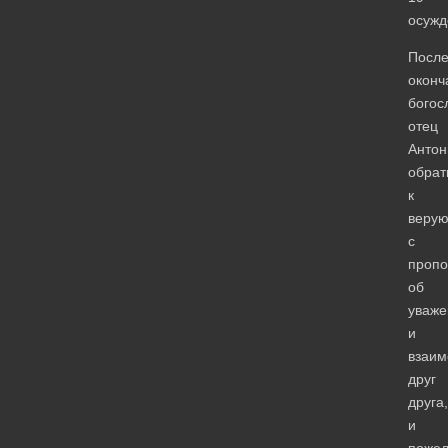
осужд
Посл
оконч
богос
отец
Антон
обрат
к
веру
с
проп
об
уваже
и
взаи
друг
друга,
и
поже