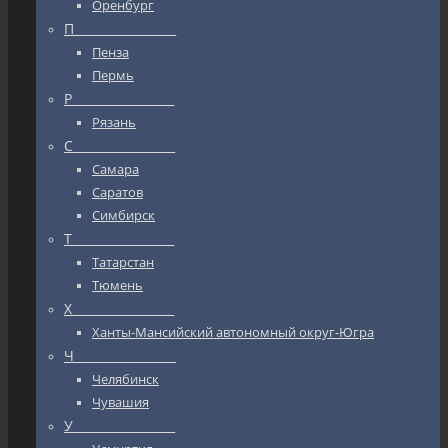
Оренбург
П_________________
Пенза
Пермь
Р_________________
Рязань
С_________________
Самара
Саратов
Симбирск
Т_________________
Татарстан
Тюмень
Х_________________
Ханты-Мансийский автономный округ-Югра
Ч_________________
Челябинск
Чувашия
У_________________