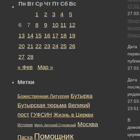
Пн
Вт
Ср
Чт
Пт
Сб
Вс
27.03
27.03
1
2
3
4
5
Неде
6
7
8
9
10
11
12
моли
13
14
15
16
17
18
19
Новос
20
21
22
23
24
25
26
Дата
перво
27
28
публи
« Фев
Мар »
27.03
Дата
Метки
после
редак
Бутырка
Божественная Литургия
27.03
Бутырская тюрьма
Великий
23:51
пост
ГУФСИН
Жизнь в Церкви
В
Москва
История
Митр. Антоний Сурожский
домо
Помощник
церкв
Пасха