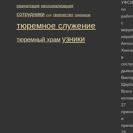
УФСИ
ресоциализация
реадаптация
по
сотрудники
творчество
суд
терроризм
работ
с
тюремное служение
веру
иерей
узники
тюремный храм
Антон
Хинга
в
сослу
дьяко
Викто
Щерба
Всего
испов
27
прихо
и
прича
19