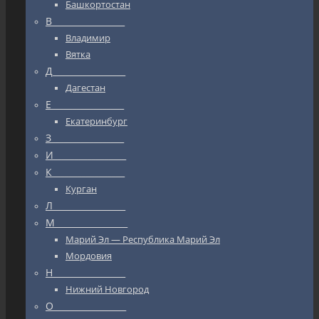
Башкортостан
В_________________
Владимир
Вятка
Д_________________
Дагестан
Е_________________
Екатеринбург
З_________________
И_________________
К_________________
Курган
Л_________________
М_________________
Марий Эл — Республика Марий Эл
Мордовия
Н_________________
Нижний Новгород
О_________________