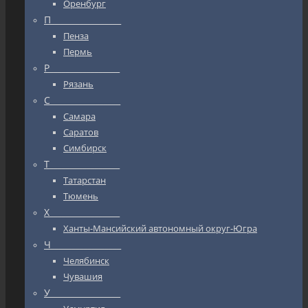
Оренбург
П_________________
Пенза
Пермь
Р_________________
Рязань
С_________________
Самара
Саратов
Симбирск
Т_________________
Татарстан
Тюмень
Х_________________
Ханты-Мансийский автономный округ-Югра
Ч_________________
Челябинск
Чувашия
У_________________