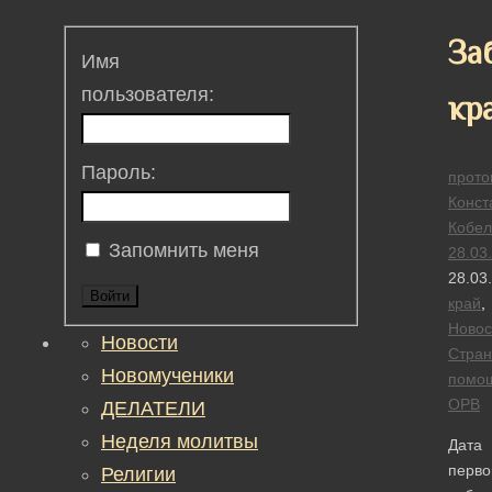
За
Имя
пользователя:
кр
Пароль:
прото
Конст
Кобел
Запомнить меня
28.03
28.03
Войти
край
,
Новос
Новости
Стран
Новомученики
помо
ОРВ
ДЕЛАТЕЛИ
Неделя молитвы
Дата
перво
Религии