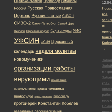
Православие
Романовы
Проповеди
12.04
Русская Православная
Россия
Посмо
все
Церковь
Русские святые
СИЗО-1
запис
СИЗО-2
Санкт-Петербург
Святой Царь
от
УИС
Суды и судьи
прото
Николай
Страстная неделя
Конст
УФСИН
Церковный
ФСИН
Кобел
→
неделя молитвы
календарь
новомученики
Забай
Забай
организации работы
митро
Забай
верующими
почитание
край
,
права человека
орган
новомучеников
работ
правосудие
проповедь
преступление
веру
протоиерей Константин Кобелев
Помо
ресоциализация
реадаптация
прото