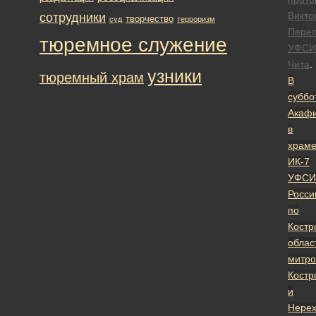
Викто
сотрудники
творчество
суд
терроризм
Переп
тюремное служение
УФСИ
Чита
.
узники
тюремный храм
В
суббо
Акафи
в
храм
ИК-7
УФСИ
Росси
по
Костр
облас
митро
Костр
и
Нерех