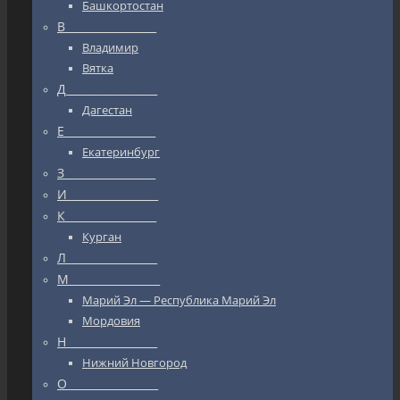
Башкортостан
В_________________
Владимир
Вятка
Д_________________
Дагестан
Е_________________
Екатеринбург
З_________________
И_________________
К_________________
Курган
Л_________________
М_________________
Марий Эл — Республика Марий Эл
Мордовия
Н_________________
Нижний Новгород
О_________________