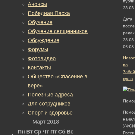
публи
Анонсы
28.03
Победная Пасха
Дата
Обучение
после
Обучение священников
редак
Обсуждение
28.03
06:03
Форумы
Фотовидео
Новос
по
Контакты
Забай
Общество «Спасение в
краю
вере»
Полезные адреса
Помощ
Для сотрудников
Спорт и здоровье
Помо
начал
Март 2018
УФСИ
Пн
Вт
Ср
Чт
Пт
Сб
Вс
Росси