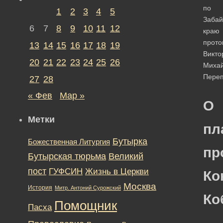
по
1
2
3
4
5
Забай
6
7
8
9
10
11
12
краю
прото
13
14
15
16
17
18
19
Викто
20
21
22
23
24
25
26
Миха
Переп
27
28
« Фев
Мар »
О
Метки
пл
Бутырка
Божественная Литургия
пр
Бутырская тюрьма
Великий
пост
ГУФСИН
Жизнь в Церкви
Ко
Москва
История
Митр. Антоний Сурожский
Ко
Помощник
Пасха