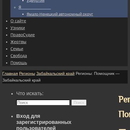
Удмуртия
Я_________________
Ямало-Ненецкий автономный округ
О сайте
Узники
ПравоСудие
Жертвы
Семьи
Свобода
Помощь
Главная
Регионы
Забайкальский край
Регионы: Помощник —
Забайкальский край
Что искать:
Ре
Поиск
По
Вход для
зарегистрированных
—
пользователей