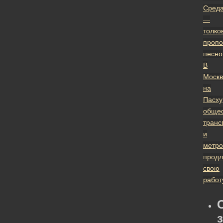
Сред
—
толко
пропо
песно
В
Москв
на
Пасху
обще
транс
и
метро
продл
свою
работ