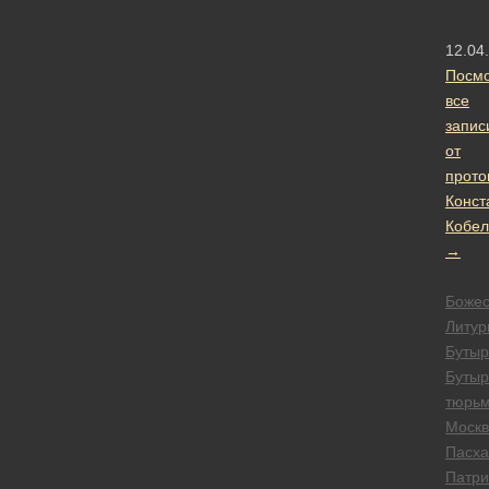
12.04
Посмо
все
запис
от
прото
Конст
Кобел
→
Божес
Литур
Бутыр
Бутыр
тюрь
Москв
Пасха
Патри