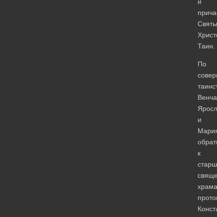
и
прича
Святы
Хрис
Таин.
По
сове
таинс
Венча
Яросл
и
Мари
обрат
к
стар
свяще
храм
прот
Конст