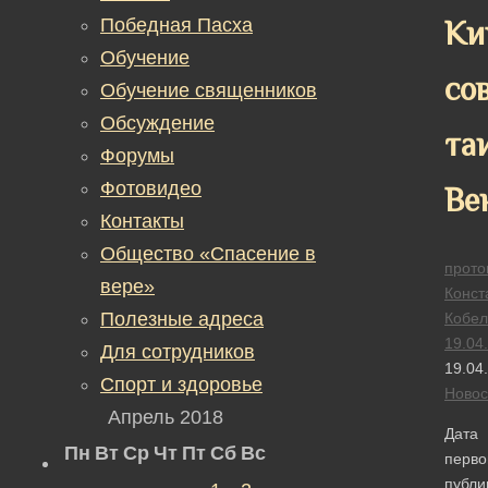
Победная Пасха
Ки
Обучение
со
Обучение священников
Обсуждение
та
Форумы
Фотовидео
Ве
Контакты
Общество «Спасение в
прото
вере»
Конст
Полезные адреса
Кобел
19.04
Для сотрудников
19.04
Спорт и здоровье
Новос
Апрель 2018
Дата
Пн
Вт
Ср
Чт
Пт
Сб
Вс
перво
публи