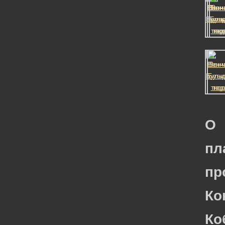
О
пл
пр
Ко
Ко