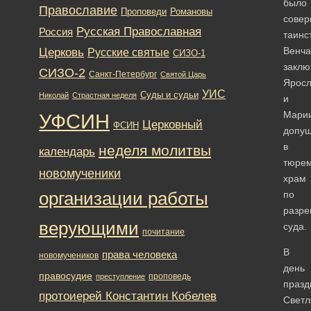
было
Православие
Романовы
Проповеди
сове
Русская Православная
Россия
таинс
Церковь
Венча
Русские святые
СИЗО-1
заклю
СИЗО-2
Санкт-Петербург
Святой Царь
Яросл
УИС
Суды и судьи
Николай
Страстная неделя
и
Марии
УФСИН
Церковный
ФСИН
допу
в
неделя молитвы
календарь
тюре
новомученики
храм
организации работы
по
разр
верующими
суда.
почитание
В
права человека
новомучеников
день
правосудие
проповедь
преступление
празд
протоиерей Константин Кобелев
Светл