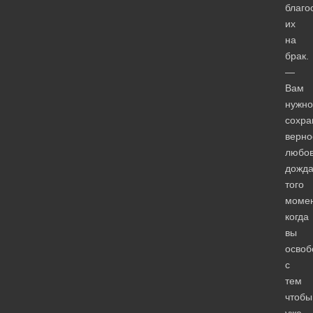
благо
их
на
брак.
—
Вам
нужно
сохра
верно
любов
дожда
того
момен
когда
вы
освоб
с
тем
чтобы
уже