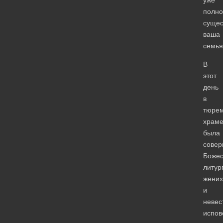
полно
сущес
ваша
семья
В
этот
день
в
тюре
храм
была
сове
Божес
литур
жених
и
невес
испов