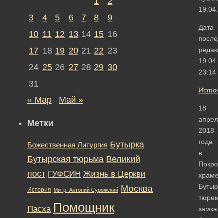
1
2
19.04
3
4
5
6
7
8
9
Дата
10
11
12
13
14
15
16
после
17
18
19
20
21
22
23
редак
19.04
24
25
26
27
28
29
30
23:14
31
Исто
« Мар
Май »
18
апрел
Метки
2018
года
Бутырка
Божественная Литургия
в
Бутырская тюрьма
Великий
Покро
пост
ГУФСИН
Жизнь в Церкви
храм
Бутыр
Москва
История
Митр. Антоний Сурожский
тюрем
Помощник
Пасха
замка