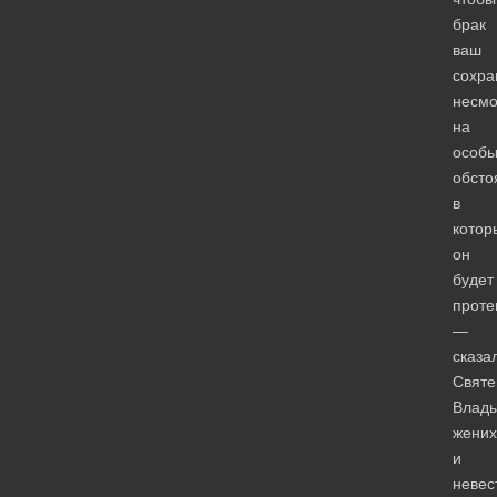
брак
ваш
сохра
несмо
на
особ
обсто
в
котор
он
будет
проте
—
сказа
Свят
Влад
жених
и
невес