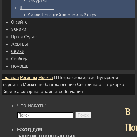
Удмуртия
Я_________________
Ямало-Ненецкий автономный округ
О сайте
Узники
ПравоСудие
Жертвы
Семьи
Свобода
Помощь
Главная
Регионы
Москва
В Покровском храме Бутырской
тюрьмы в Москве по благословению Святейшего Патриарха
Кирилла совершено таинство Венчания
Что искать:
В
Поиск
По
Вход для
зарегистрированных