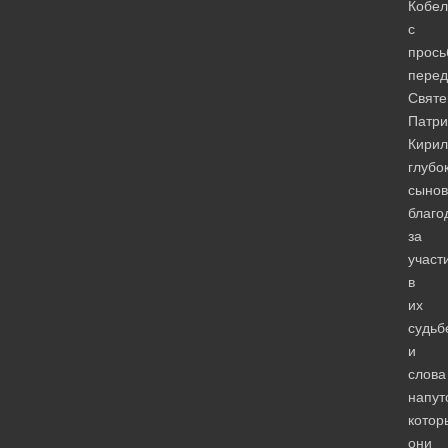
Кобел
с
прось
перед
Свят
Патри
Кирил
глубо
сыно
благо
за
участ
в
их
судьб
и
слова
напут
котор
они