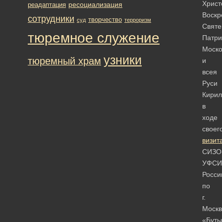
Христ
ресоциализация
реадаптация
Воскр
сотрудники
творчество
суд
терроризм
Свят
тюремное служение
Патри
Моско
узники
тюремный храм
и
всея
Руси
Кирил
в
ходе
своег
визит
СИЗО
УФСИ
Росси
по
г.
Москв
«Буты