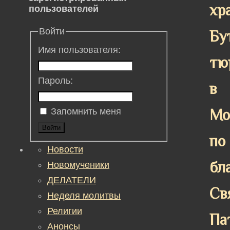
хр
пользователей
Войти
Бу
Имя пользователя:
тю
Пароль:
в
Мо
Запомнить меня
Войти
по
Новости
бл
Новомученики
ДЕЛАТЕЛИ
Св
Неделя молитвы
Религии
Па
Анонсы