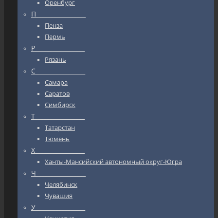
Оренбург
П_________________
Пенза
Пермь
Р_________________
Рязань
С_________________
Самара
Саратов
Симбирск
Т_________________
Татарстан
Тюмень
Х_________________
Ханты-Мансийский автономный округ-Югра
Ч_________________
Челябинск
Чувашия
У_________________