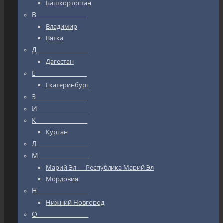
Башкортостан
В_________________
Владимир
Вятка
Д_________________
Дагестан
Е_________________
Екатеринбург
З_________________
И_________________
К_________________
Курган
Л_________________
М_________________
Марий Эл — Республика Марий Эл
Мордовия
Н_________________
Нижний Новгород
О_________________