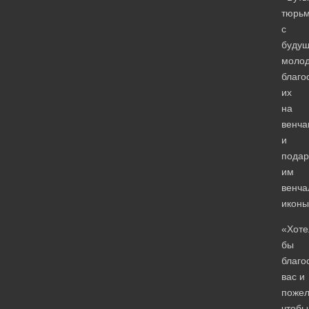
тюрьм
с
буду
моло
благо
их
на
венча
и
подар
им
венча
иконы
«Хоте
бы
благо
вас и
пожел
чтобы