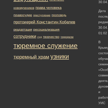
30.04
права человека
новомучеников
Дата
правосудие
проповедь
преступление
после
протоиерей Константин Кобелев
редак
30.04
ресоциализация
реадаптация
01:02
сотрудники
творчество
суд
терроризм
В
тюремное служение
Крым
состо
узники
тюремный храм
обуч
семи
«Особ
совме
деяте
духов
и
работ
УИС