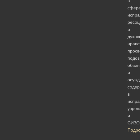
в
сфер
испра
ресоц
и
духов
нравс
прос
подоз
обви
и
осужд
соде
в
испра
учреж
и
СИЗО
Подр