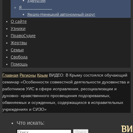
Удмуртия
Я_________________
Ямало-Ненецкий автономный округ
О сайте
Узники
ПравоСудие
Жертвы
Семьи
Свобода
Помощь
Главная
Регионы
Крым
ВИДЕО: В Крыму состоялся обучающий
семинар «Особенности совместной деятельности духовенства и
работников УИС в сфере исправления, ресоциализации и
духовно- нравственного просвещения подозреваемых,
обвиняемых и осужденных, содержащихся в исправительных
учреждениях и СИЗО»
Что искать:
ВИ
Поиск