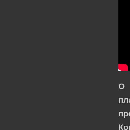
О
пл
пр
Ко