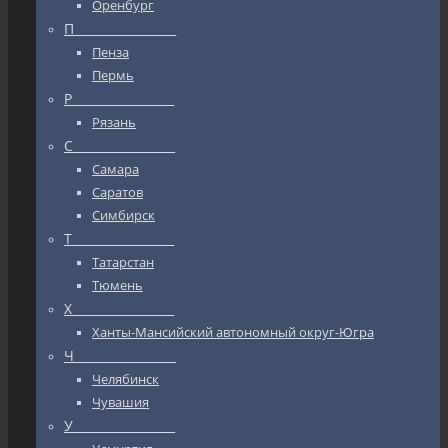
Оренбург
П_________________
Пенза
Пермь
Р_________________
Рязань
С_________________
Самара
Саратов
Симбирск
Т_________________
Татарстан
Тюмень
Х_________________
Ханты-Мансийский автономный округ-Югра
Ч_________________
Челябинск
Чувашия
У_________________