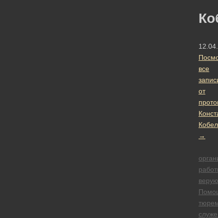
Ко
12.04
Посмо
все
запис
от
прото
Конст
Кобел
→
орган
работ
веру
Помо
тюре
служе