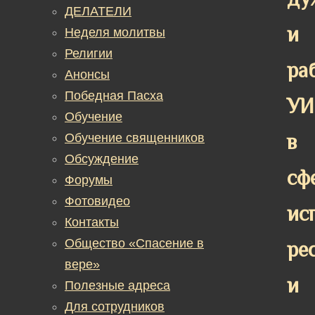
ДЕЛАТЕЛИ
и
Неделя молитвы
Религии
ра
Анонсы
Победная Пасха
УИ
Обучение
в
Обучение священников
Обсуждение
сф
Форумы
Фотовидео
ис
Контакты
Общество «Спасение в
ре
вере»
и
Полезные адреса
Для сотрудников