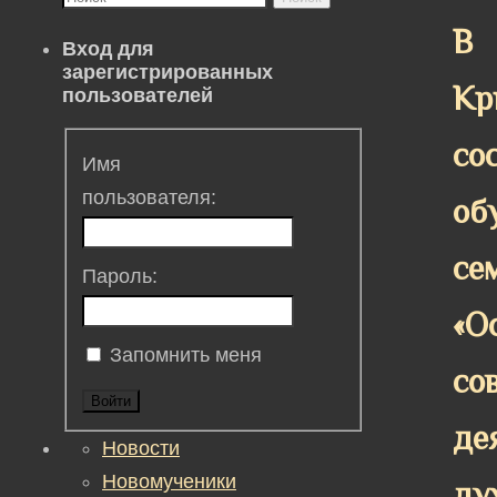
В
Вход для
зарегистрированных
Кр
пользователей
со
Имя
пользователя:
об
се
Пароль:
«О
Запомнить меня
со
Войти
де
Новости
Новомученики
ду