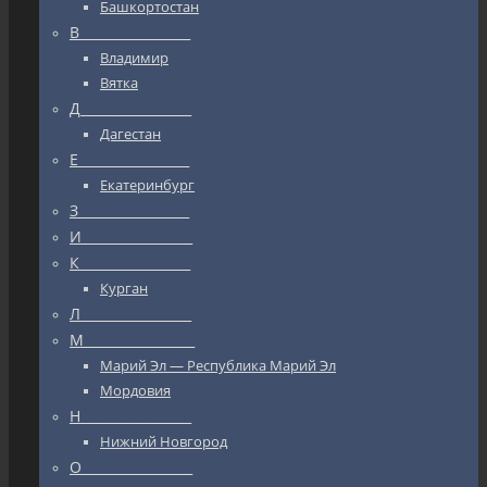
Башкортостан
В_________________
Владимир
Вятка
Д_________________
Дагестан
Е_________________
Екатеринбург
З_________________
И_________________
К_________________
Курган
Л_________________
М_________________
Марий Эл — Республика Марий Эл
Мордовия
Н_________________
Нижний Новгород
О_________________