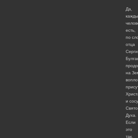
Да,
кажд
челов
есть,
по сл
отца
Серги
Булга
прод
на Зе
вопло
прису
Христ
и сос
Свято
Духа.
Если
это
так,