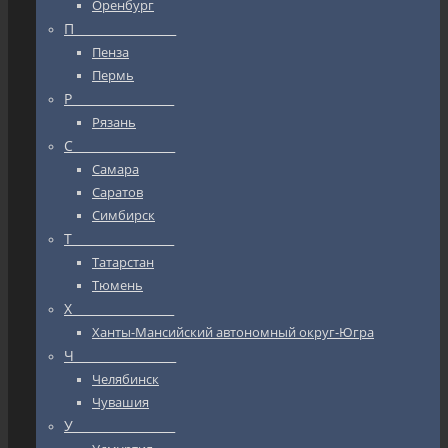
Оренбург
П_________________
Пенза
Пермь
Р_________________
Рязань
С_________________
Самара
Саратов
Симбирск
Т_________________
Татарстан
Тюмень
Х_________________
Ханты-Мансийский автономный округ-Югра
Ч_________________
Челябинск
Чувашия
У_________________