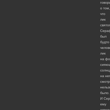
говор
о том,
что
лик
свято
Сера
был
будто
челов
лик
на фо
сияю
солнц
на не
смотр
нельз
было.
И Се
ему
ответ