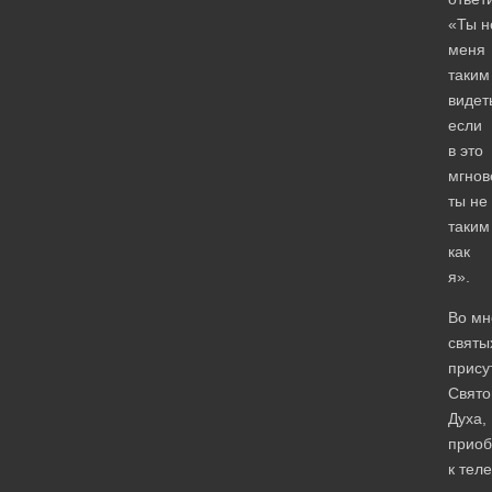
«Ты н
меня
таким
видет
если
в это
мгнов
ты не
таким
как
я».
Во мн
святы
прису
Свято
Духа,
приоб
к тел