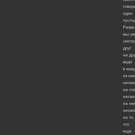
говор
один
пусты
Разве
мы у
смотр
друг
на дру
видя
в каж
из нас
несмо
на сл
несмо
на не
несмо
на то,
что
ещё