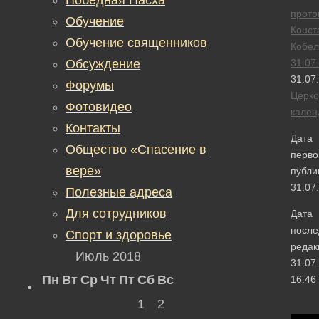
прото
Обучение
Конст
Обучение священников
Кобел
Обсуждение
31.07
31.07
Форумы
Церк
Фотовидео
кален
Контакты
Дата
Общество «Спасение в
перво
вере»
публи
31.07
Полезные адреса
Для сотрудников
Дата
после
Спорт и здоровье
редак
Июль 2018
31.07
Пн
Вт
Ср
Чт
Пт
Сб
Вс
16:46
1
2