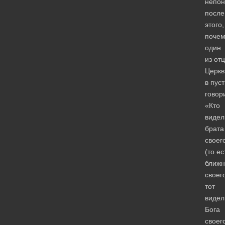
непон
после
этого,
почем
один
из от
Церкв
в пус
говор
«Кто
видел
брата
своег
(то ес
ближн
своег
тот
видел
Бога
своег