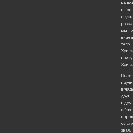
не вс
в нас
осуще
разве
мы не
видет
тело
Христ
прису
Христ
Поэто
научи
вгляд
друг
в дру
с бла
с тре
со ст
зная,