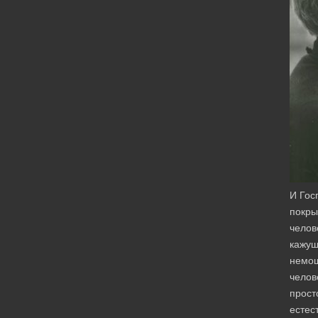
И Гос
покры
челов
кажу
немо
челов
прост
естес