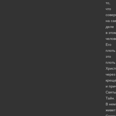
то,
что
совер
на са
деле
в это
челов
Его
плоть
это
плоть
Христ
через
крещ
и при
Святы
Тайн.
В нем
живет
Свято