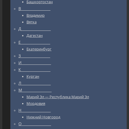
Башкортостан
В_________________
Владимир
Вятка
Д_________________
Дагестан
Е_________________
Екатеринбург
З_________________
И_________________
К_________________
Курган
Л_________________
М_________________
Марий Эл — Республика Марий Эл
Мордовия
Н_________________
Нижний Новгород
О_________________