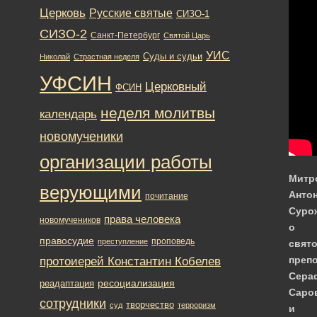
Церковь
Русские святые
СИЗО-1
СИЗО-2
Санкт-Петербург
Святой Царь
УИС
Суды и судьи
Николай
Страстная неделя
УФСИН
Церковный
ФСИН
неделя молитвы
календарь
новомученики
организации работы
Митр
верующими
Анто
почитание
Суро
права человека
новомучеников
о
правосудие
проповедь
преступление
свят
протоиерей Константин Кобелев
преп
Сера
ресоциализация
реадаптация
Саро
сотрудники
творчество
суд
терроризм
и