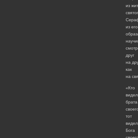
из жи
свято
Сера
из его
образ
научи
смотр
друг
на др
как
на св
«Кто
видел
брата
своег
тот
видел
Бога
своег