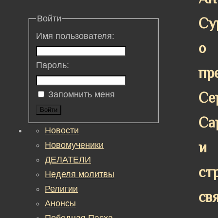
Войти
Су
Имя пользователя:
о
Пароль:
пр
Се
Запомнить меня
Войти
Са
Новости
и
Новомученики
ДЕЛАТЕЛИ
ст
Неделя молитвы
Религии
св
Анонсы
Победная Пасха