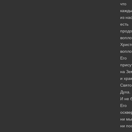
что
кажд
из на
есть
прод
вопл
Христ
вопло
Его
прису
на Зе
и хра
Свято
Духа.
И не 
Его
оскве
ни мы
ни по