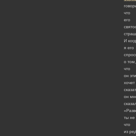
говори
что
его
свято
страш
И ког
я его
спрос
о том,
что
он эт
хочет
сказат
он мн
сказа
«Разв
ты не
что
из ре