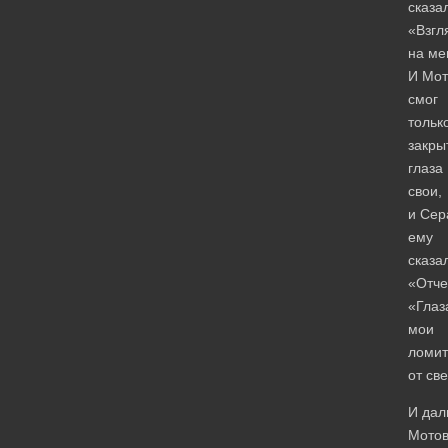
сказа
«Взгл
на ме
И Мот
смог
тольк
закры
глаза
свои,
и Се
ему
сказа
«Отче
«Глаз
мои
ломит
от све
И дал
Мотов