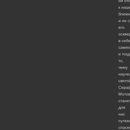
ни от
к наш
ближн
и не 
его
оскве
в себ
самих
и тогд
то,
чему
научи
свято
Сера
Мотов
стане
для
нас
путем
спасе