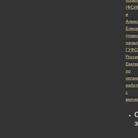
Кобел
(ФСИ
и
Алекс
Елисе
(пом
начал
ГУФС
Росси
Екате
по
орган
работ
с
веру