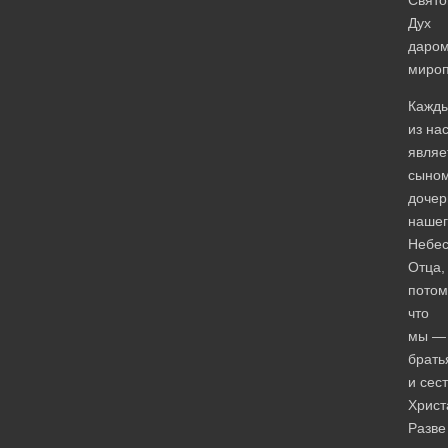
Дух
даро
мироп
Кажд
из на
являе
сыном
доче
нашег
Небес
Отца,
потом
что
мы —
брать
и сес
Христ
Разве