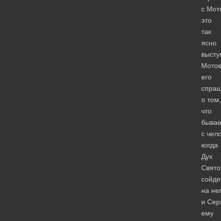
с Мот
это
так
ясно
высту
Мотов
его
спра
о том,
что
бывае
с чел
когда
Дух
Свято
сойде
на нег
и Се
ему