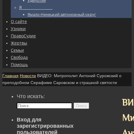
Удмуртия
Я_________________
Ямало-Ненецкий автономный округ
О сайте
Узники
ПравоСудие
Жертвы
Семьи
Свобода
Помощь
Главная
Новости
ВИДЕО: Митрополит Антоний Сурожский о
преподобном Серафиме Саровском и страшной святости
Что искать:
ВИ
Поиск
Ми
Вход для
зарегистрированных
Ан
пользователей