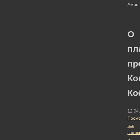
Аминь
О
пл
пр
Ко
Ко
12.04
Посмо
все
запис
от