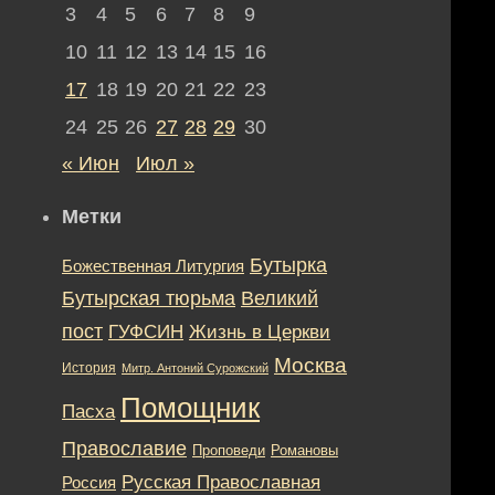
3
4
5
6
7
8
9
10
11
12
13
14
15
16
17
18
19
20
21
22
23
24
25
26
27
28
29
30
« Июн
Июл »
Метки
Бутырка
Божественная Литургия
Бутырская тюрьма
Великий
пост
ГУФСИН
Жизнь в Церкви
Москва
История
Митр. Антоний Сурожский
Помощник
Пасха
Православие
Романовы
Проповеди
Русская Православная
Россия