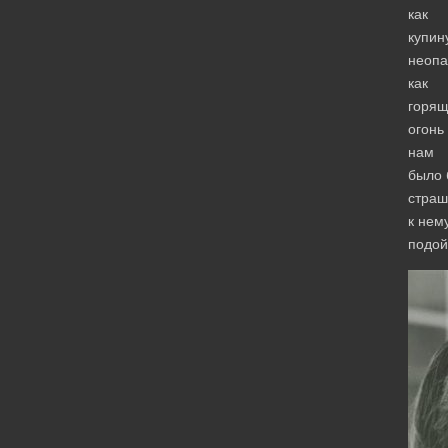
как
купин
неопа
как
горя
огонь
нам
было 
страш
к нем
подой