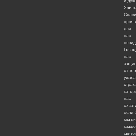
и дух
Христ
Спаси
прояв
для
нас
невид
Госпо
нас
защи
от тог
ужаса
страх
котор
нас
охват
если 
мы ви
каждо
свято