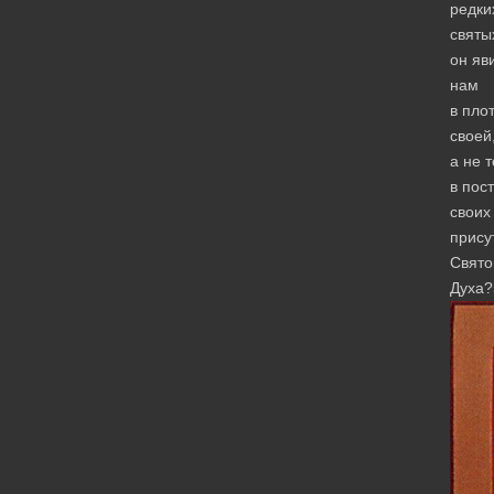
редки
святы
он яв
нам
в пло
своей
а не 
в пос
своих
прису
Свято
Духа?