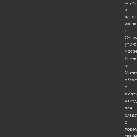
служ
в
следс
изоля
г.
Серпу
(СИЗ
УФСИ
Росси
по
Моско
облас
о
людя
нахо
под
следс
о
тюрем
свяще