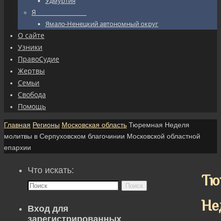
Удмуртия
Я_________________
Ямало-Ненецкий автономный округ
О сайте
Узники
ПравоСудие
Жертвы
Семьи
Свобода
Помощь
Главная
Регионы
Московская область
Тюремная Неделя
молитвы в Серпуховском благочинии Московской областной
епархии
Что искать:
Тю
Поиск
Не
Вход для
зарегистрированных