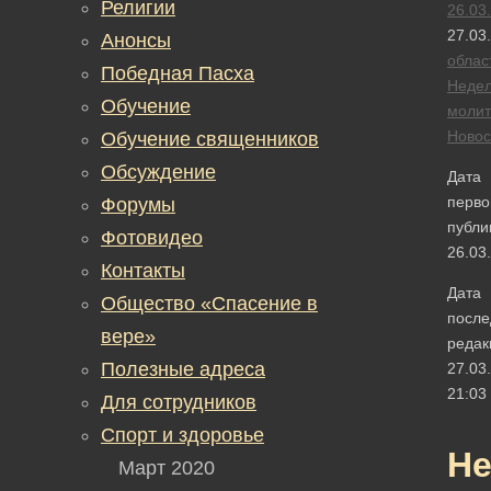
Религии
26.03
27.03
Анонсы
облас
Победная Пасха
Неде
Обучение
моли
Новос
Обучение священников
Обсуждение
Дата
перво
Форумы
публи
Фотовидео
26.03
Контакты
Дата
Общество «Спасение в
после
вере»
редак
Полезные адреса
27.03
21:03
Для сотрудников
Спорт и здоровье
Не
Март 2020