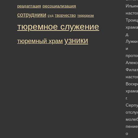
ресоциализация
Ильи
реадаптация
насто
сотрудники
творчество
суд
терроризм
Троиц
тюремное служение
храм
д.
узники
тюремный храм
Лужки
и
прото
Алекс
Филат
насто
Воскр
храм
г.
Серпу
отслу
моле
пение
о