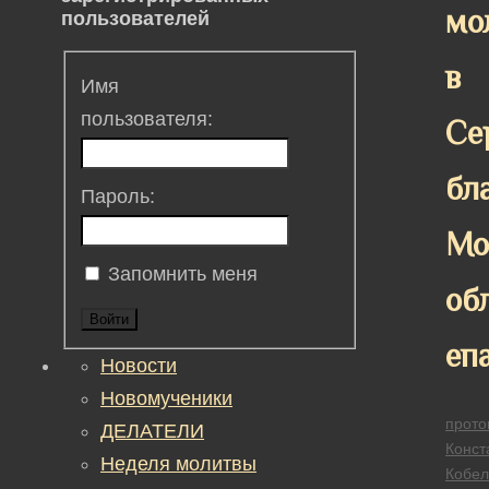
мо
пользователей
в
Имя
пользователя:
Се
бл
Пароль:
Мо
Запомнить меня
об
Войти
еп
Новости
Новомученики
прото
ДЕЛАТЕЛИ
Конст
Неделя молитвы
Кобел