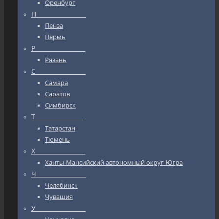
Оренбург
П_________________
Пенза
Пермь
Р_________________
Рязань
С_________________
Самара
Саратов
Симбирск
Т_________________
Татарстан
Тюмень
Х_________________
Ханты-Мансийский автономный округ-Югра
Ч_________________
Челябинск
Чувашия
У_________________