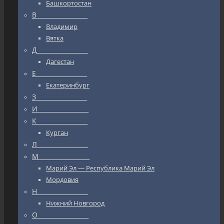
Башкортостан
В_________________
Владимир
Вятка
Д_________________
Дагестан
Е_________________
Екатеринбург
З_________________
И_________________
К_________________
Курган
Л_________________
М_________________
Марий Эл — Республика Марий Эл
Мордовия
Н_________________
Нижний Новгород
О_________________