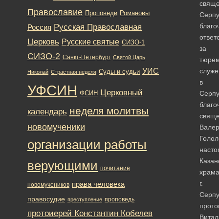
свяще
Православие
Романовы
Проповеди
Серпу
Русская Православная
благо
Россия
ответ
Церковь
Русские святые
СИЗО-1
за
СИЗО-2
Санкт-Петербург
Святой Царь
тюре
УИС
служе
Суды и судьи
Николай
Страстная неделя
в
УФСИН
Церковный
ФСИН
Серпу
благо
неделя молитвы
календарь
свяще
новомученики
Вале
Голол
организации работы
насто
Казан
верующими
почитание
храм
г.
права человека
новомучеников
Серпу
правосудие
проповедь
преступление
прото
протоиерей Константин Кобелев
Витал