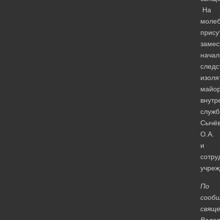
На
моле
прису
замес
начал
следс
изоля
майо
внутр
служ
Сычё
О.А.
и
сотру
учреж
По
сооб
свяще
Валер