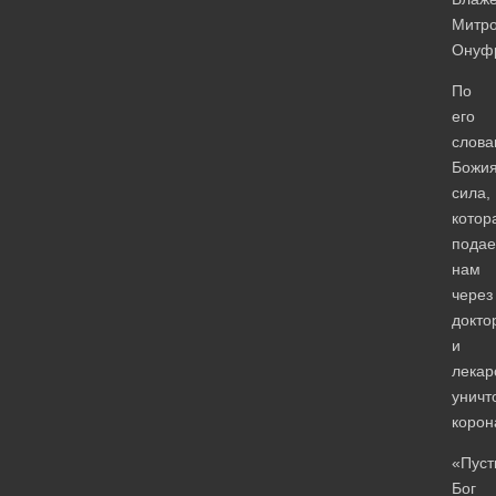
Митро
Онуф
По
его
слова
Божи
сила,
котор
подае
нам
через
докто
и
лекар
уничт
корон
«Пуст
Бог