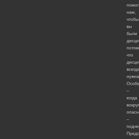
помог
нам,
чтобы
вы
были
дисци
потом
что
дисци
всегд
нужна
Особ
–
когда
вокру
опасн
–
подче
Предс