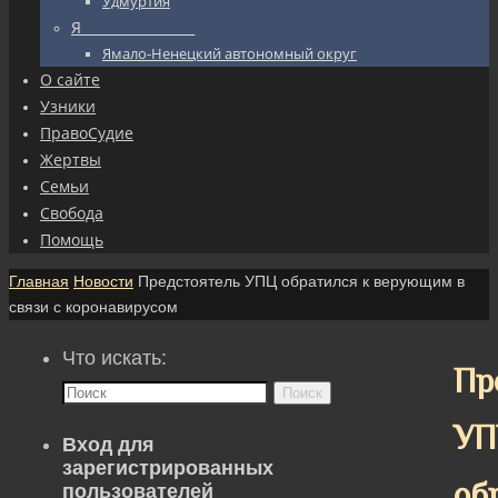
Удмуртия
Я_________________
Ямало-Ненецкий автономный округ
О сайте
Узники
ПравоСудие
Жертвы
Семьи
Свобода
Помощь
Главная
Новости
Предстоятель УПЦ обратился к верующим в
связи с коронавирусом
Что искать:
Пр
Поиск
УП
Вход для
зарегистрированных
об
пользователей