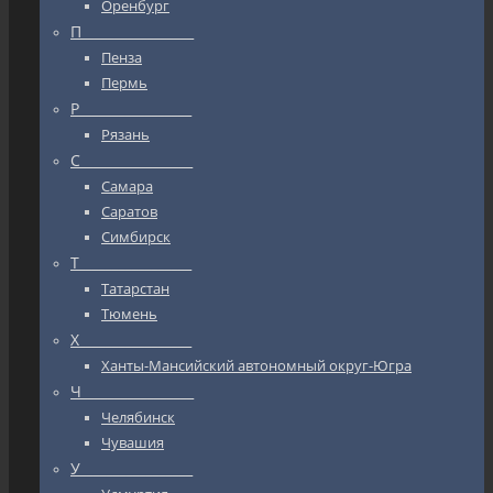
Оренбург
П_________________
Пенза
Пермь
Р_________________
Рязань
С_________________
Самара
Саратов
Симбирск
Т_________________
Татарстан
Тюмень
Х_________________
Ханты-Мансийский автономный округ-Югра
Ч_________________
Челябинск
Чувашия
У_________________