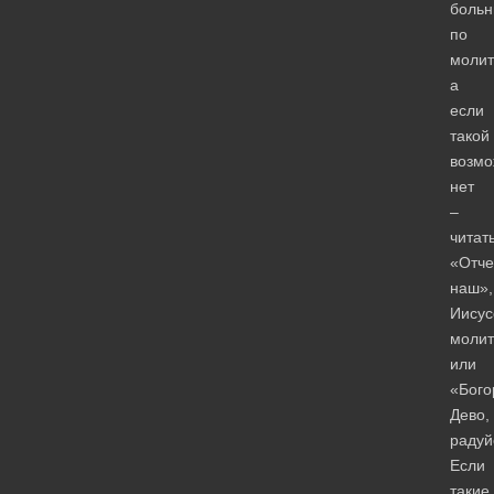
больн
по
молит
а
если
такой
возмо
нет
–
читат
«Отче
наш»,
Иисус
молит
или
«Бого
Дево,
радуй
Если
такие