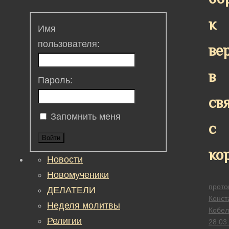
к
Имя
пользователя:
ве
в
Пароль:
св
Запомнить меня
с
Войти
ко
Новости
Новомученики
прото
ДЕЛАТЕЛИ
Конст
Неделя молитвы
Кобел
Религии
28.03