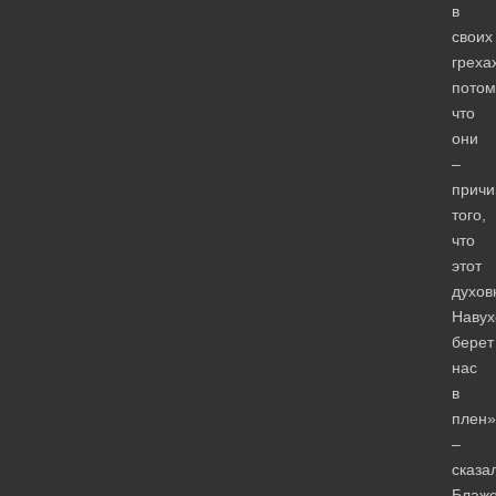
в
своих
греха
потом
что
они
–
причи
того,
что
этот
духов
Навух
берет
нас
в
плен»
–
сказа
Блаж