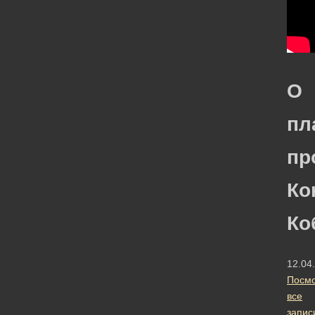
О
пл
пр
Ко
Ко
12.04
Посмо
все
запис