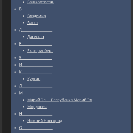
Башкортостан
В_________________
Владимир
Вятка
Д_________________
Дагестан
Е_________________
Екатеринбург
З_________________
И_________________
К_________________
Курган
Л_________________
М_________________
Марий Эл — Республика Марий Эл
Мордовия
Н_________________
Нижний Новгород
О_________________