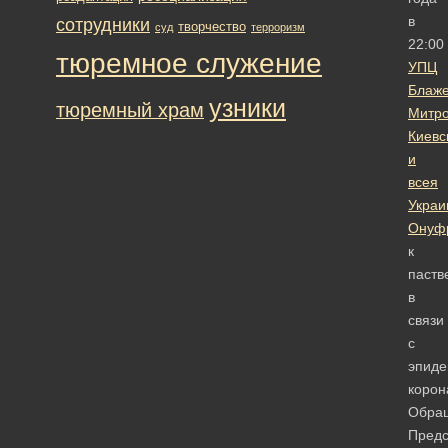
в
сотрудники
творчество
суд
терроризм
22:00
тюремное служение
УПЦ
Блаж
узники
тюремный храм
Митро
Киевс
и
всея
Украи
Онуф
к
паств
в
связи
с
эпид
корон
Обра
Предс