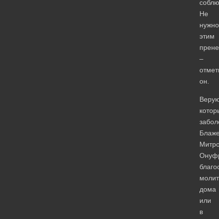
соблю
Не
нужно
этим
прене
–
отмет
он.
Веру
котор
забол
Блаж
Митро
Онуф
благо
молит
дома
или
в