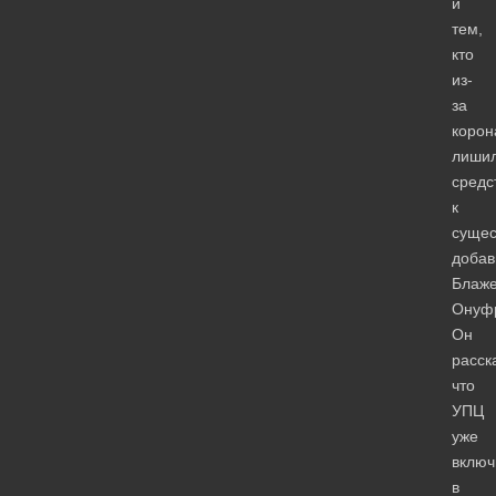
и
тем,
кто
из-
за
корон
лиши
средс
к
сущес
добав
Блаж
Онуф
Он
расск
что
УПЦ
уже
включ
в