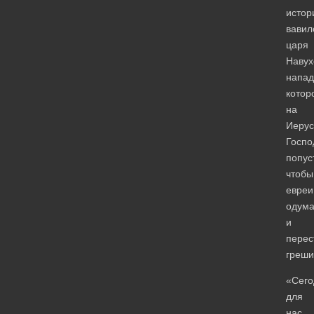
истор
вавил
царя
Навух
напад
котор
на
Иеру
Госпо
попус
чтобы
евреи
одума
и
перес
греши
«Сего
для
нас