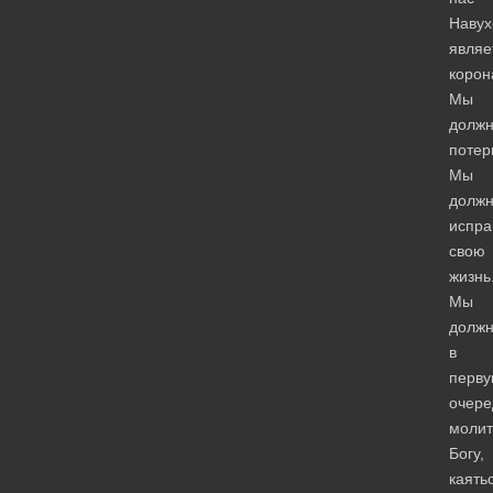
Навух
являе
корон
Мы
долж
потер
Мы
долж
испра
свою
жизнь
Мы
долж
в
перв
очере
молит
Богу,
каять