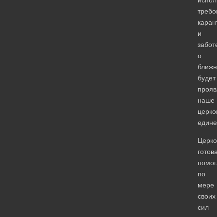
требо
каран
и
забот
о
ближн
будет
прояв
наше
церко
едине
Церко
готов
помог
по
мере
своих
сил