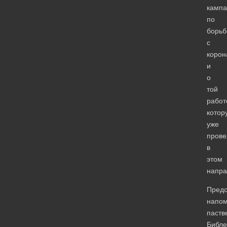
камп
по
борьб
с
корон
и
о
той
работ
котор
уже
прове
в
этом
напра
Предс
напо
паств
Библе