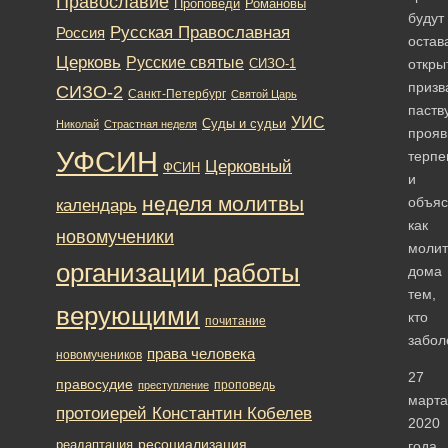
Православие
Романовы
Проповеди
будут
Русская Православная
Россия
остав
Церковь
Русские святые
откры
СИЗО-1
призв
СИЗО-2
Санкт-Петербург
Святой Царь
паств
УИС
Суды и судьи
Николай
Страстная неделя
прояв
УФСИН
терпе
Церковный
ФСИН
и
неделя молитвы
объяс
календарь
как
новомученики
молит
организации работы
дома
тем,
верующими
кто
почитание
забол
права человека
новомучеников
27
правосудие
проповедь
преступление
марта
протоиерей Константин Кобелев
2020
ресоциализация
реадаптация
года