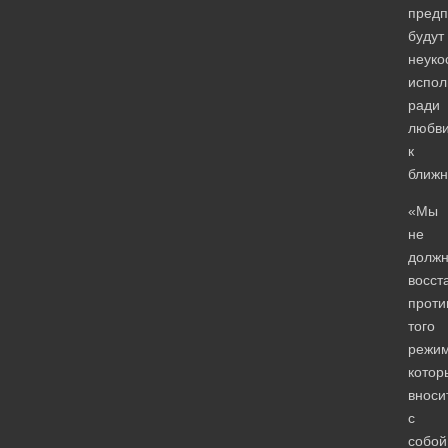
предп
будут
неуко
испол
ради
любв
к
ближн
«Мы
не
долж
восст
проти
того
режим
котор
вноси
с
собой