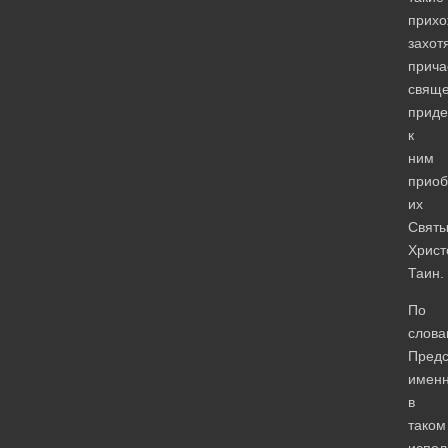
прихо
захот
прича
свяще
приде
к
ним
прио
их
Святы
Христ
Таин.
По
слова
Предс
имен
в
таком
испол