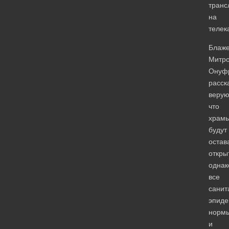
транс
на
телек
Блаж
Митро
Онуф
расск
веру
что
храм
будут
остав
откры
однак
все
санит
эпиде
норм
и