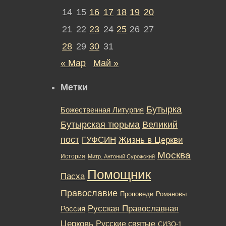
14
15
16
17
18
19
20
21
22
23
24
25
26
27
28
29
30
31
« Мар
Май »
Метки
Бутырка
Божественная Литургия
Бутырская тюрьма
Великий
пост
ГУФСИН
Жизнь в Церкви
Москва
История
Митр. Антоний Сурожский
Помощник
Пасха
Православие
Романовы
Проповеди
Русская Православная
Россия
Церковь
Русские святые
СИЗО-1