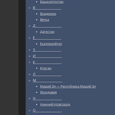
Башкортостан
В_________________
Владимир
Вятка
Д_________________
Дагестан
Е_________________
Екатеринбург
З_________________
И_________________
К_________________
Курган
Л_________________
М_________________
Марий Эл — Республика Марий Эл
Мордовия
Н_________________
Нижний Новгород
О_________________