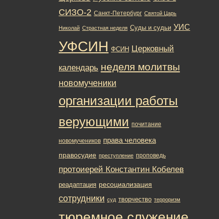
СИЗО-2
Санкт-Петербург
Святой Царь
УИС
Суды и судьи
Николай
Страстная неделя
УФСИН
Церковный
ФСИН
неделя молитвы
календарь
новомученики
организации работы
верующими
почитание
права человека
новомучеников
правосудие
проповедь
преступление
протоиерей Константин Кобелев
ресоциализация
реадаптация
сотрудники
творчество
суд
терроризм
тюремное служение