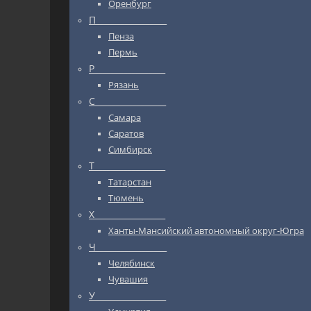
Оренбург
П_________________
Пенза
Пермь
Р_________________
Рязань
С_________________
Самара
Саратов
Симбирск
Т_________________
Татарстан
Тюмень
Х_________________
Ханты-Мансийский автономный округ-Югра
Ч_________________
Челябинск
Чувашия
У_________________