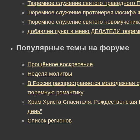
Тюремное служение святого праведного П
Тюремное служение протоиерея Иосифа 
Тюремное служение святого новомученик
добавлен пункт в меню ДЕЛАТЕЛИ тюрем
Популярные темы на форуме
Прощённое воскресение
Неделя молитвы
В России распространяется молодежная 
тюремную романтику
Храм Христа Спасителя. Рождественская
день”
Список регионов