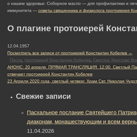
о нашем здоровье: Соборное масло — для профилактики и ле
иммунитета —
советы священника и физиолога протоиерея Ко
О плагине протоиерей Конста
12.04.1957
Посмотреть все записи от протоиерей Константин Кобелев
→
Пасха
,
протоиерей Константин Кобелев
,
Светлое Христово Во
АНОНС: 20 апреля. ПРЯМАЯ ТРАНСЛЯЦИЯ. 12:00. Светлый Пасх
отвечает протоиерей Константин Кобелев
23 Апреля 2020 года, светлый четверг. Храм Свт. Николая Чуд
Свежие записи
Пасхальное послание Святейшего Патриа
диаконам, монашествующим и всем верны
11.04.2026