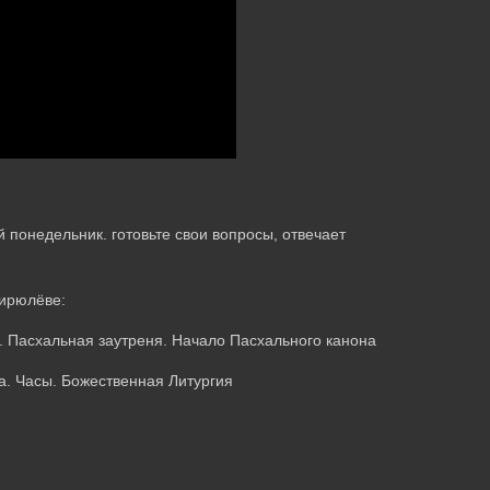
онедельник. готовьте свои вопросы, отвечает
Бирюлёве:
 Пасхальная заутреня. Начало Пасхального канона
. Часы. Божественная Литургия