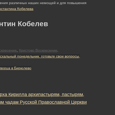
чения различных наших немощей и для повышения
нстантина Кобелева
нтин Кобелев
скресение
,
Христово Воскресение
.
альный понедельник. готовьте свои вопросы,
отворца в Бирюлево
рха Кирилла архипастырям, пастырям,
м чадам Русской Православной Церкви