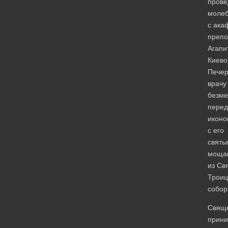
прове
моле
с ака
преп
Агапи
Киево
Печер
врачу
безме
перед
иконо
с его
святы
моща
из Св
Троиц
собор
Свящ
прин