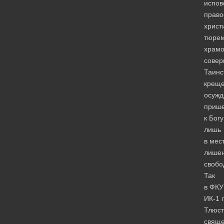
испов
право
христ
тюре
храмо
сове
Таинс
крещ
осужд
приш
к Богу
лишь
в мес
лише
свобо
Так
в ФКУ
ИК-1 
Тлюст
свяще