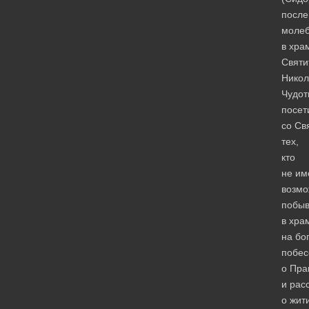
после
моле
в хра
Святи
Никол
Чудот
посет
со Св
тех,
кто
не им
возмо
побыв
в хра
на бо
побес
о Пра
и рас
о жит