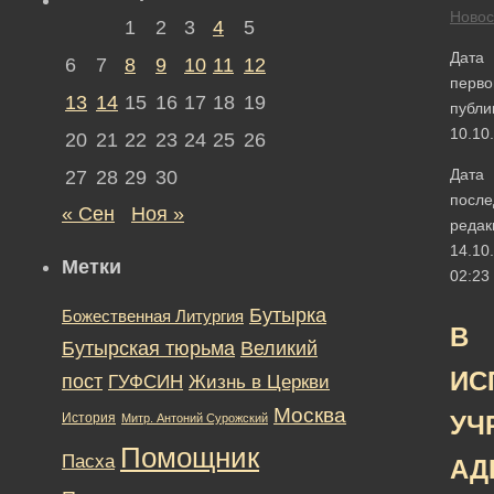
Новос
1
2
3
4
5
Дата
6
7
8
9
10
11
12
перво
13
14
15
16
17
18
19
публи
10.10
20
21
22
23
24
25
26
Дата
27
28
29
30
после
« Сен
Ноя »
редак
14.10
Метки
02:23
Бутырка
Божественная Литургия
В
Бутырская тюрьма
Великий
ИС
пост
ГУФСИН
Жизнь в Церкви
Москва
История
УЧ
Митр. Антоний Сурожский
Помощник
Пасха
АД