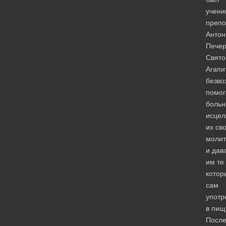
учени
препо
Антон
Печер
Свято
Агапи
безво
помог
больн
исцел
их св
молит
и дав
им те
котор
сам
употр
в пищ
Посл