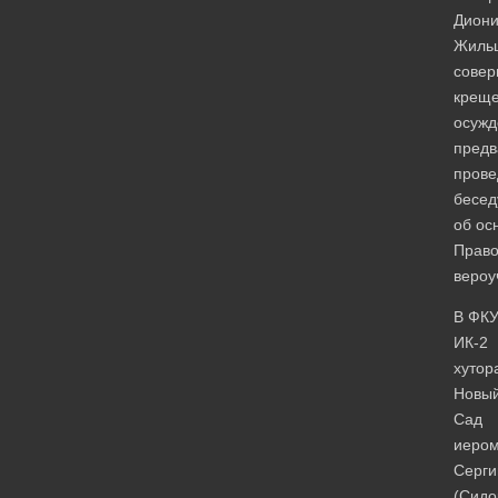
Диони
Жиль
сове
крещ
осужд
предв
прове
бесед
об ос
Право
вероу
В ФК
ИК-2
хутор
Новы
Сад
иеро
Серги
(Сидо