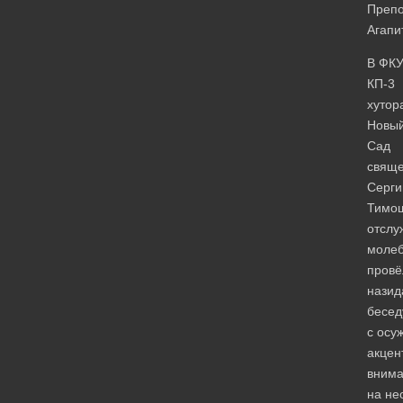
Препо
Агапи
В ФК
КП-3
хутор
Новы
Сад
свяще
Серги
Тимо
отслу
моле
провё
назид
бесед
с осу
акцен
вним
на не