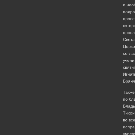
и нео
подра
праве
котор
просл
Свята
Церко
согла
учен
святи
Игнат
Брянч
Также
по бл
Влад
Тихон
во вс
испра
учреж