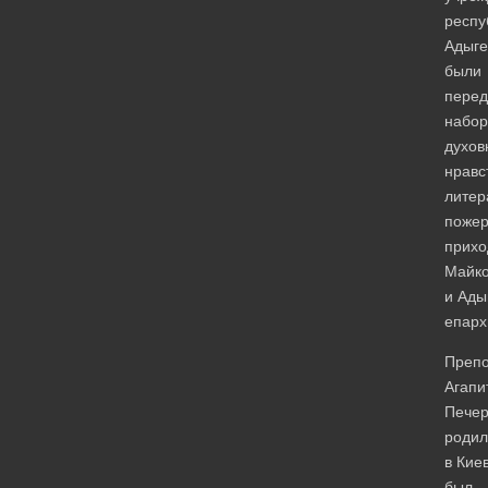
респу
Адыге
были
пере
набо
духов
нравс
литер
пожер
прих
Майко
и Ады
епарх
Преп
Агапи
Печер
родил
в Кие
был