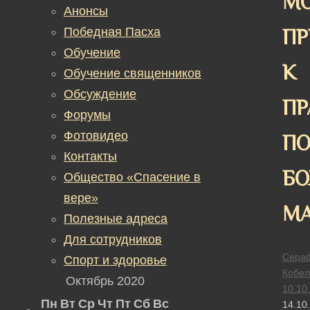
МО
Анонсы
Победная Пасха
ПР
Обучение
К
Обучение священников
Обсуждение
ПР
Форумы
Фотовидео
ПО
Контакты
Б
Общество «Спасение в
вере»
МА
Полезные адреса
Для сотрудников
Сера
Спорт и здоровье
Кобел
Октябрь 2020
10.10
Пн
Вт
Ср
Чт
Пт
Сб
Вс
14.10