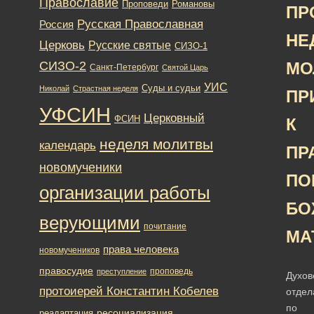
Православие
Романовы
Проповеди
ПР
Русская Православная
Россия
НЕ
Церковь
Русские святые
СИЗО-1
СИЗО-2
МО
Санкт-Петербург
Святой Царь
УИС
Суды и судьи
Николай
Страстная неделя
ПР
УФСИН
Церковный
ФСИН
К
неделя молитвы
календарь
ПР
новомученики
ПО
организации работы
БО
верующими
почитание
МА
права человека
новомучеников
правосудие
проповедь
преступление
Духов
протоиерей Константин Кобелев
отдел
по
ресоциализация
реадаптация