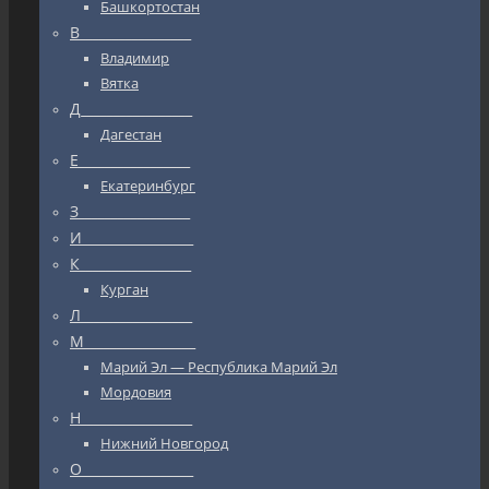
Башкортостан
В_________________
Владимир
Вятка
Д_________________
Дагестан
Е_________________
Екатеринбург
З_________________
И_________________
К_________________
Курган
Л_________________
М_________________
Марий Эл — Республика Марий Эл
Мордовия
Н_________________
Нижний Новгород
О_________________