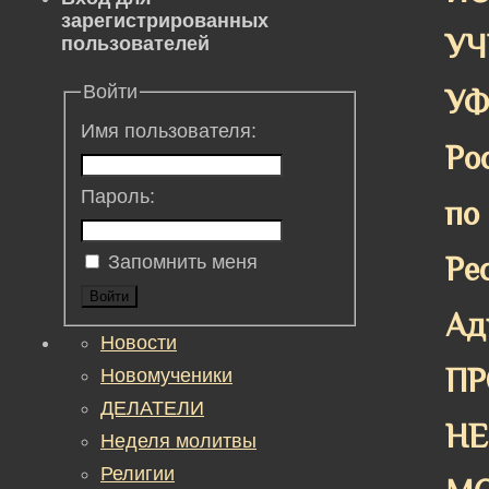
зарегистрированных
У
пользователей
Войти
У
Имя пользователя:
Ро
Пароль:
по
Ре
Запомнить меня
Войти
Ад
Новости
П
Новомученики
ДЕЛАТЕЛИ
НЕ
Неделя молитвы
Религии