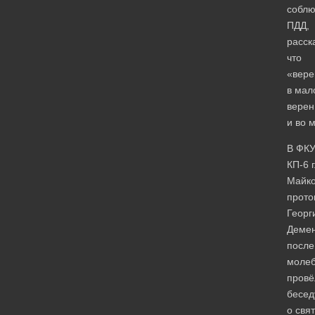
собл
ПДД,
расск
что
«вере
в мал
верен
и во 
В ФК
КП-6 г
Майк
прото
Георг
Демен
после
моле
провё
бесед
о свя