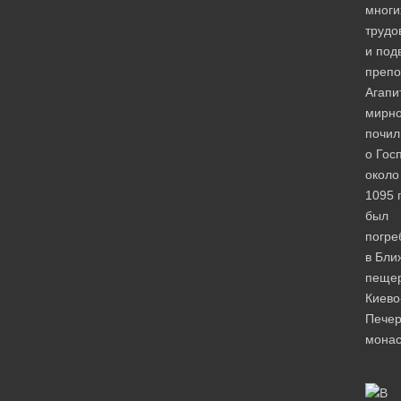
многи
трудо
и под
преп
Агапи
мирн
почил
о Гос
около
1095 г
был
погре
в Бли
пеще
Киево
Печер
монас