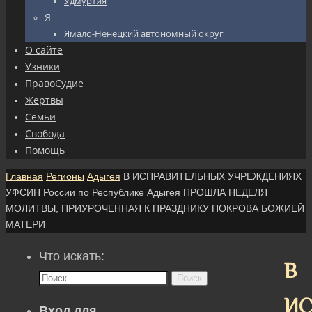
Удмуртия
Я_________________
Ямало-Ненецкий автономный округ
О сайте
Узники
ПравоСудие
Жертвы
Семьи
Свобода
Помощь
Главная
Регионы
Адыгея
В ИСПРАВИТЕЛЬНЫХ УЧРЕЖДЕНИЯХ
УФСИН России по Республике Адыгея ПРОШЛА НЕДЕЛЯ
МОЛИТВЫ, ПРИУРОЧЕННАЯ К ПРАЗДНИКУ ПОКРОВА БОЖИЕЙ
МАТЕРИ
Что искать:
В
Поиск
ИС
Вход для