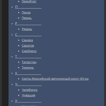
Оренбург
П_________________
Пенза
Пермь
Р_________________
Рязань
С_________________
Самара
Саратов
Симбирск
Т_________________
Татарстан
Тюмень
Х_________________
Ханты-Мансийский автономный округ-Югра
Ч_________________
Челябинск
Чувашия
У_________________