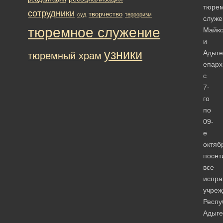
тюре
сотрудники
творчество
суд
терроризм
служ
тюремное служение
Майко
и
узники
Адыге
тюремный храм
епарх
с
7-
го
по
09-
е
октяб
посет
все
испра
учреж
Респу
Адыге