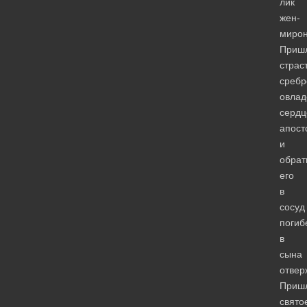
лик
жен-
мирон
Приш
страс
сребр
овлад
серд
апост
и
обрат
его
в
сосуд
погиб
в
сына
отвер
Приш
свято