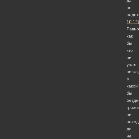
да
не
падет
10:12
Равно
как
бы
кто
ни
упал
низко,
в
какой
бы
бездн
грехо
ни
наход
да
не