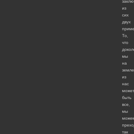
заклю
из
сих
двух
прим
То,
что
докол
мы
на
земле
из
нас
може
быть
все,
мы
може
прехо
так