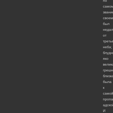
по
само
звани
своем
был
недал
от
треть
неба;
блудн
яко
велик
грешн
близк
была
к
само
пропа
адско
И