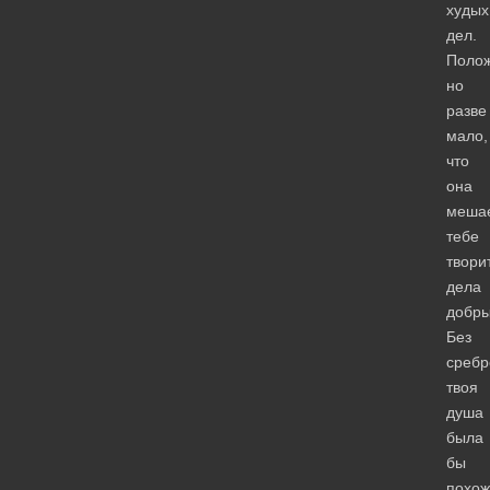
худых
дел.
Поло
но
разве
мало,
что
она
меша
тебе
твори
дела
добр
Без
среб
твоя
душа
была
бы
похож