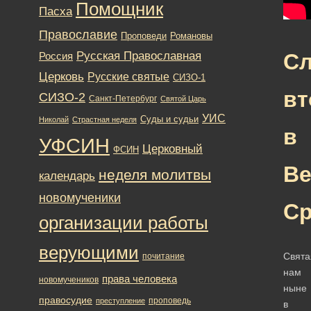
Помощник
Пасха
Православие
Романовы
Проповеди
Русская Православная
С
Россия
Церковь
Русские святые
СИЗО-1
вт
СИЗО-2
Санкт-Петербург
Святой Царь
УИС
Суды и судьи
Николай
Страстная неделя
в
УФСИН
Церковный
ФСИН
В
неделя молитвы
календарь
новомученики
Ср
организации работы
верующими
Свят
почитание
нам
права человека
новомучеников
ныне
правосудие
проповедь
преступление
в