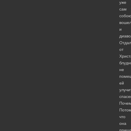
уже
сам
собо
воше
и
диаво
Отдал
от
Христ
блудн
не
поме
ей
улучи
спасе
Поче
Пото
что
она
приш