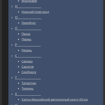
Мордовия
Н_________________
Нижний Новгород
О_________________
Оренбург
П_________________
Пенза
Пермь
Р_________________
Рязань
С_________________
Самара
Саратов
Симбирск
Т_________________
Татарстан
Тюмень
Х_________________
Ханты-Мансийский автономный округ-Югра
Ч_________________