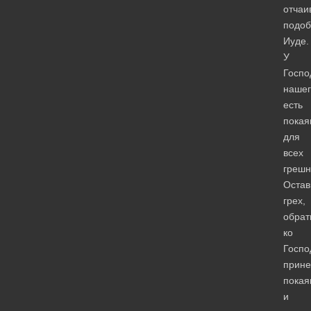
отчаи
подоб
Иуде.
У
Госпо
нашег
есть
покая
для
всех
грешн
Остав
грех,
обрат
ко
Госпо
прине
покая
и