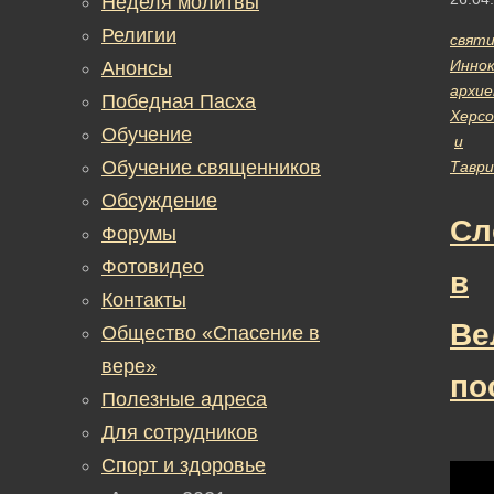
Неделя молитвы
Религии
cвят
Инно
Анонсы
архие
Победная Пасха
Херсо
Обучение
и
Обучение священников
Таври
Обсуждение
Сл
Форумы
Фотовидео
в
Контакты
Ве
Общество «Спасение в
вере»
по
Полезные адреса
Для сотрудников
Спорт и здоровье