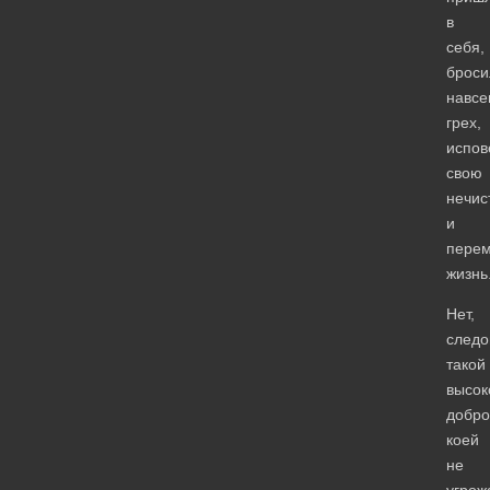
в
себя,
броси
навсе
грех,
испов
свою
нечис
и
пере
жизнь
Нет,
следо
такой
высок
добро
коей
не