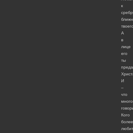
к
сребр
ближн
твоег
А
в
лице
его
ты
преда
Христ
И
–
что
много
говор
Кого
более
люби