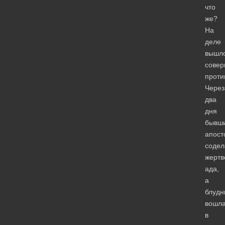
что
же?
На
деле
вышл
сове
проти
Через
два
дня
бывш
апост
содел
жерт
ада,
а
блудн
вошл
в