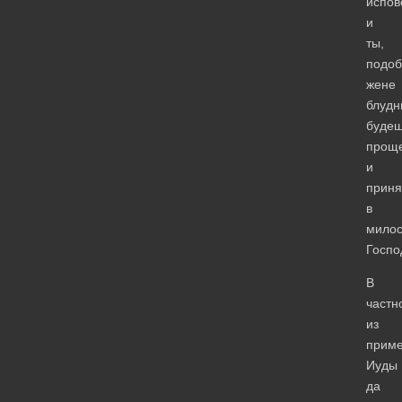
испов
и
ты,
подоб
жене
блудн
буде
прощ
и
приня
в
мило
Госпо
В
частн
из
прим
Иуды
да