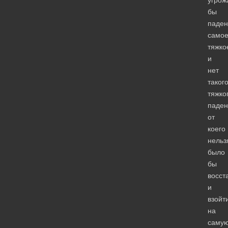
угрож
бы
паден
само
тяжко
и
нет
таког
тяжко
паден
от
коего
нельз
было
бы
восст
и
взойт
на
саму