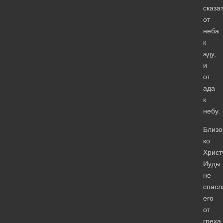
сказат
от
неба
к
аду,
и
от
ада
к
небу.
Близо
ко
Христ
Иуды
не
спасл
его
от
греха