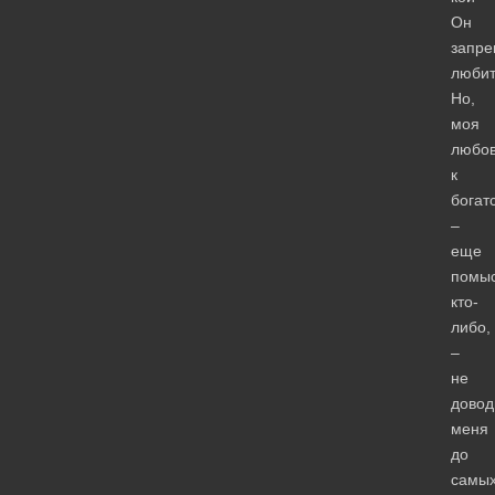
Он
запре
любит
Но,
моя
любо
к
богатс
–
еще
помы
кто-
либо,
–
не
довод
меня
до
самы