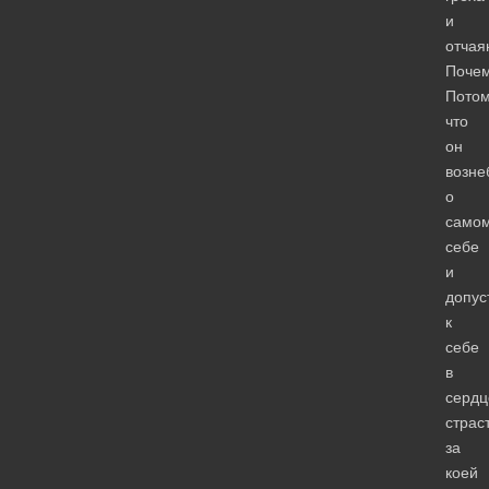
и
отчая
Поче
Пото
что
он
возне
о
само
себе
и
допус
к
себе
в
сердц
страст
за
коей