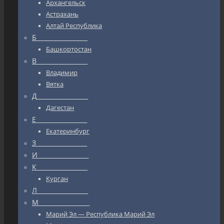
Архангельск
Астрахань
Алтай Республика
Б_________________
Башкортостан
В_________________
Владимир
Вятка
Д_________________
Дагестан
Е_________________
Екатеринбург
З_________________
И_________________
К_________________
Курган
Л_________________
М_________________
Марий Эл — Республика Марий Эл