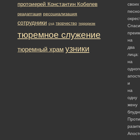
протоиерей Константин Кобелев
своих
песно
ресоциализация
реадаптация
окрес
сотрудники
творчество
суд
терроризм
Спаси
тюремное служение
преи
на
узники
два
тюремный храм
лица:
на
одног
апост
и
на
одну
жену
блудн
Проти
разит
Апост