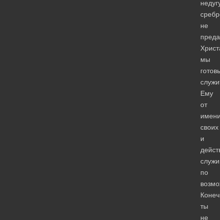
неду
сребр
не
пред
Христ
мы
готов
служи
Ему
от
имен
своих
и
дейст
служи
по
возмо
Конеч
ты
не