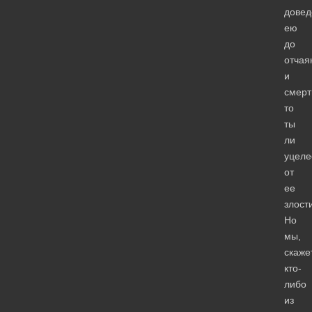
довед
ею
до
отчая
и
смерт
то
ты
ли
уцел
от
ее
злост
Но
мы,
скаже
кто-
либо
из