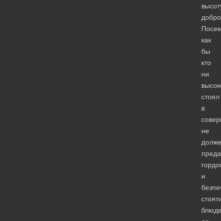
высот
добро
Посем
как
бы
кто
ни
высок
стоял
в
совер
не
долж
преда
гордо
и
безпе
стоя
блюде