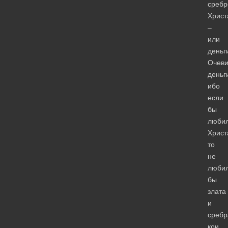
сребр
Христ
–
или
деньг
Очеви
деньг
ибо
если
бы
люби
Христ
то
не
люби
бы
злата
и
сребр
кои