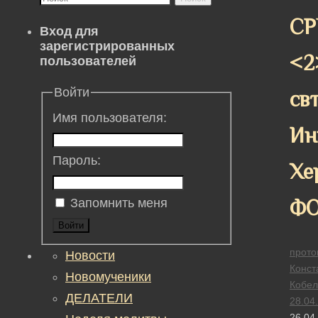
СР
Вход для
зарегистрированных
<2
пользователей
Войти
св
Имя пользователя:
Ин
Пароль:
Хе
Ф
Запомнить меня
Войти
прото
Новости
Конст
Новомученики
Кобел
ДЕЛАТЕЛИ
28.04
26.04