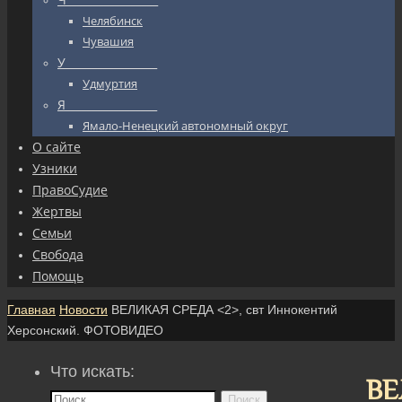
Челябинск
Чувашия
У_________________
Удмуртия
Я_________________
Ямало-Ненецкий автономный округ
О сайте
Узники
ПравоСудие
Жертвы
Семьи
Свобода
Помощь
Главная
Новости
ВЕЛИКАЯ СРЕДА <2>, свт Иннокентий
Херсонский. ФОТОВИДЕО
Что искать:
ВЕ
Поиск