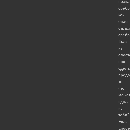
позна
сребр
как
опасн
страс
сребр
Если
из
апост
она
сдела
преда
то
что
може
сдела
из
тебя?
Если
апост