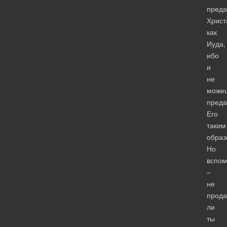
пред
Христ
как
Иуда,
ибо
и
не
може
преда
Его
таким
образ
Но
вспом
–
не
прода
ли
ты