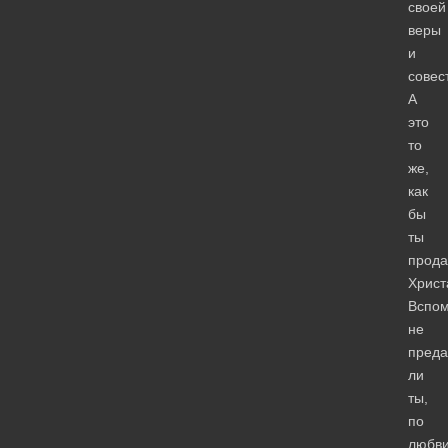
своей
веры
и
совес
А
это
то
же,
как
бы
ты
прода
Христ
Вспом
не
преда
ли
ты,
по
любв