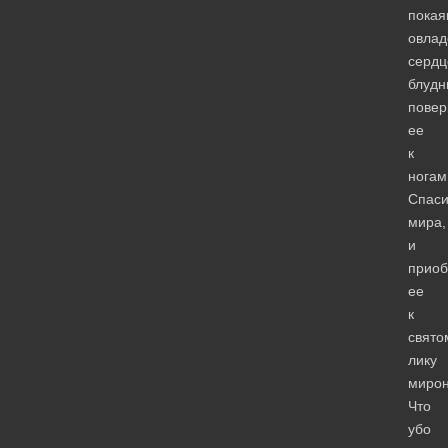
покая
овлад
серд
блудн
повер
ее
к
ногам
Спаси
мира,
и
прио
ее
к
свято
лику
мирон
Что
убо