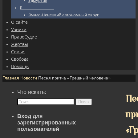
Удмуртия
Я_________________
Ямало-Ненецкий автономный округ
О сайте
Узники
ПравоСудие
Жертвы
Семьи
Свобода
Помощь
Главная
Новости
Песня притча «Грешный человече»
Что искать:
Пе
Поиск
пр
Вход для
зарегистрированных
«Г
пользователей