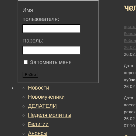
че
Имя
пользователя:
прото
Конст
Пароль:
Кобел
26.02
26.02
Запомнить меня
Дата
перво
Войти
публи
26.02
Новости
Новомученики
Дата
после
ДЕЛАТЕЛИ
редак
Неделя молитвы
26.02
Религии
07:10
Анонсы