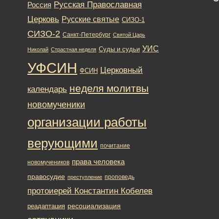
Русская Православная
Россия
Церковь
Русские святые
СИЗО-1
СИЗО-2
Санкт-Петербург
Святой Царь
УИС
Суды и судьи
Николай
Страстная неделя
УФСИН
Церковный
ФСИН
неделя молитвы
календарь
новомученики
организации работы
верующими
почитание
права человека
новомучеников
правосудие
проповедь
преступление
протоиерей Константин Кобелев
ресоциализация
реадаптация