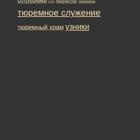
сотрудники
творчество
суд
терроризм
тюремное служение
узники
тюремный храм