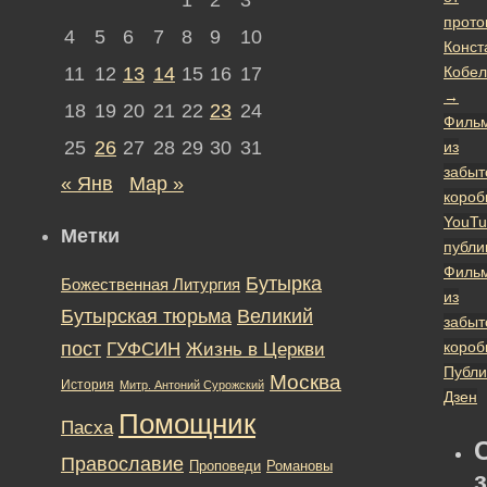
прото
4
5
6
7
8
9
10
Конст
11
12
13
14
15
16
17
Кобел
→
18
19
20
21
22
23
24
Филь
25
26
27
28
29
30
31
из
забыт
« Янв
Мар »
короб
YouTu
Метки
публи
Филь
Бутырка
Божественная Литургия
из
Бутырская тюрьма
Великий
забыт
пост
ГУФСИН
короб
Жизнь в Церкви
Публи
Москва
История
Митр. Антоний Сурожский
Дзен
Помощник
Пасха
Православие
Романовы
Проповеди