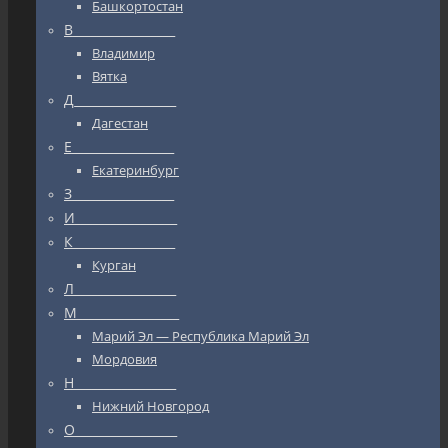
Башкортостан
В_________________
Владимир
Вятка
Д_________________
Дагестан
Е_________________
Екатеринбург
З_________________
И_________________
К_________________
Курган
Л_________________
М_________________
Марий Эл — Республика Марий Эл
Мордовия
Н_________________
Нижний Новгород
О_________________