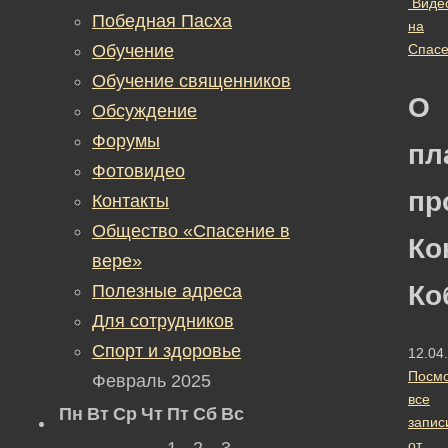
Виде
Победная Пасха
на
Обучение
Спас
Обучение священников
О
Обсуждение
Форумы
пл
Фотовидео
пр
Контакты
Общество «Спасение в
Ко
вере»
Ко
Полезные адреса
Для сотрудников
Спорт и здоровье
12.04
Посмо
Февраль 2025
все
Пн
Вт
Ср
Чт
Пт
Сб
Вс
запис
от
1
2
3