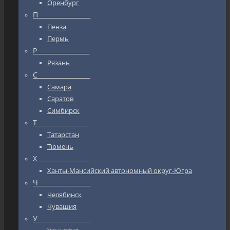
Оренбург
П_________________
Пенза
Пермь
Р_________________
Рязань
С_________________
Самара
Саратов
Симбирск
Т_________________
Татарстан
Тюмень
Х_________________
Ханты-Мансийский автономный округ-Югра
Ч_________________
Челябинск
Чувашия
У_________________