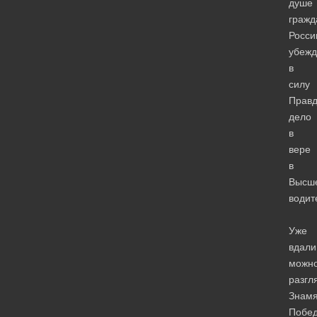
душе
гражд
Росси
убежд
в
силу
Правд
дело
в
вере
в
Высш
водит
Уже
вдали
можн
разгл
Знам
Побе