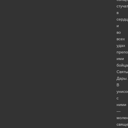
стуча
в
сердц
и
во
всех
удах
преп
ими
бойц
Свят
Дары.
В
унисо
с
ними
—
моле
свяще