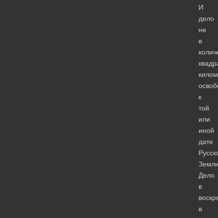
И
дело
не
в
колич
квадр
килом
освоб
к
той
или
иной
дате
Русск
Земли
Дело
в
воскр
в