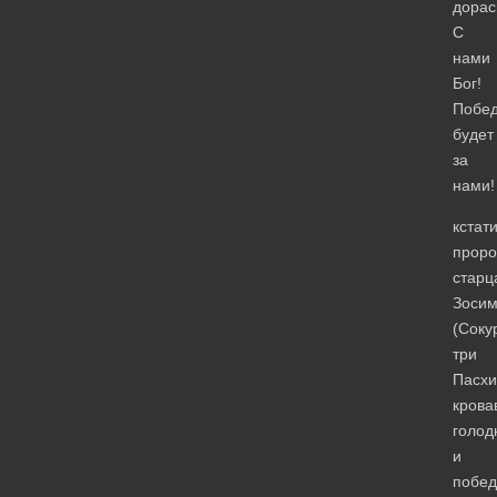
дорас
С
нами
Бог!
Побе
будет
за
нами!
кстат
проро
старц
Зоси
(Соку
три
Пасхи
крова
голод
и
побед