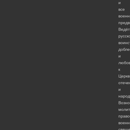
и
все
воен
предв
Ведёт
русск
воинс
добле
и
любо
к
Церкв
отече
и
народ
Возно
моли
прав
воен
свяще