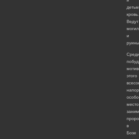
и
детьм
кровь.
Ведут
моги
и
руины
Сред
побуд
мотив
этого
всес
напор
особо
место
зани
проро
в
Бозе