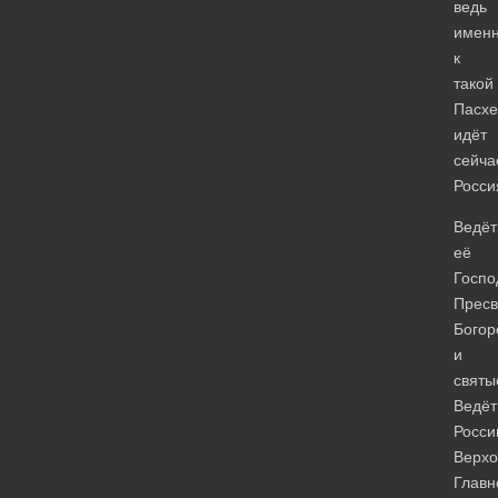
ведь
имен
к
такой
Пасхе
идёт
сейча
Росси
Ведёт
её
Госпо
Пресв
Богор
и
святы
Ведёт
Росс
Верх
Глав