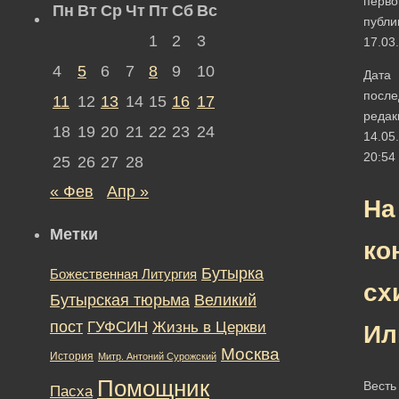
перво
Пн
Вт
Ср
Чт
Пт
Сб
Вс
публи
1
2
3
17.03
4
5
6
7
8
9
10
Дата
после
11
12
13
14
15
16
17
редак
18
19
20
21
22
23
24
14.05
20:54
25
26
27
28
« Фев
Апр »
На
Метки
ко
Бутырка
Божественная Литургия
сх
Бутырская тюрьма
Великий
пост
ГУФСИН
Жизнь в Церкви
Ил
Москва
История
Митр. Антоний Сурожский
Помощник
Весть
Пасха