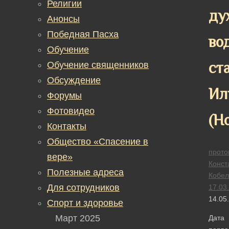
Религии
ду
Анонсы
Победная Пасха
во
Обучение
ст
Обучение священников
Обсуждение
Ил
Форумы
Фотовидео
(Н
Контакты
Общество «Спасение в
прото
вере»
Конст
Полезные адреса
Кобел
Для сотрудников
17.03
14.05
Спорт и здоровье
Март 2025
Дата