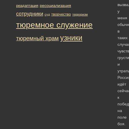
вызва
ресоциализация
реадаптация
у
сотрудники
творчество
суд
терроризм
меня
тюремное служение
обычн
в
узники
тюремный храм
таких
случа
чувст
груст
и
утрат
Росси
идёт
сейча
к
побед
на
поле
боя.