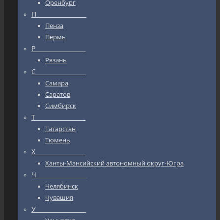
Оренбург
П_________________
Пенза
Пермь
Р_________________
Рязань
С_________________
Самара
Саратов
Симбирск
Т_________________
Татарстан
Тюмень
Х_________________
Ханты-Мансийский автономный округ-Югра
Ч_________________
Челябинск
Чувашия
У_________________