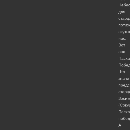
Небе
для
старц
потих
окуты
нас.
Вот
она,
Пасха
Побед
Что
значи
предс
старц
Зоси
(Соку
Пасха
побед
А