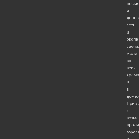
посыл
и
деньг
сети
и
окопн
свечи
моли
во
всех
храма
и
в
домах
Призы
к
возме
проли
взрос