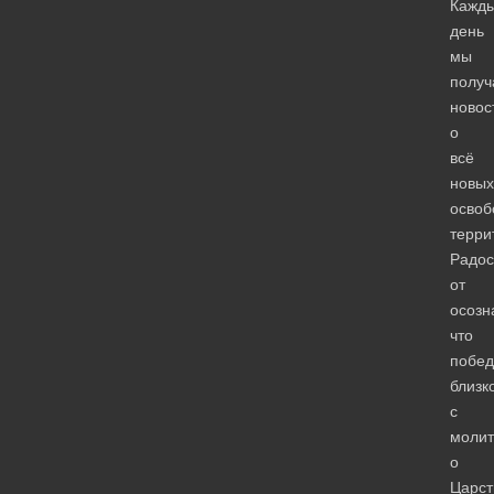
Кажд
день
мы
получ
новос
о
всё
новых
освоб
терри
Радос
от
осозн
что
побед
близк
с
молит
о
Царст