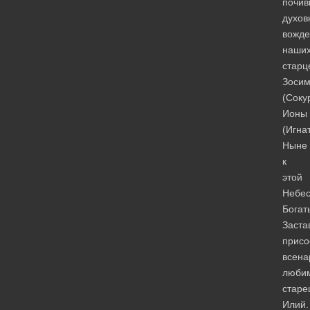
почив
духов
вожде
наших
старц
Зоси
(Соку
Ионы
(Игна
Ныне
к
этой
Небе
Богат
Заста
присо
всена
люби
старе
Илий.