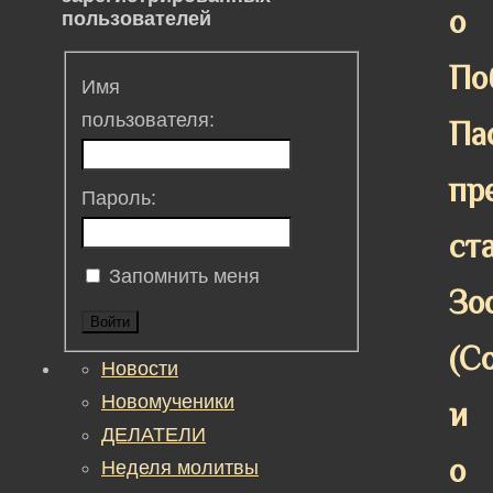
о
пользователей
По
Имя
пользователя:
Па
пр
Пароль:
ст
Запомнить меня
Зо
Войти
(С
Новости
Новомученики
и
ДЕЛАТЕЛИ
о
Неделя молитвы