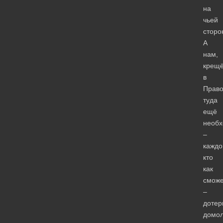
на
чьей
сторо
А
нам,
крещ
в
Право
туда
ещё
необ
–
каждо
кто
как
сможе
–
дотер
домол