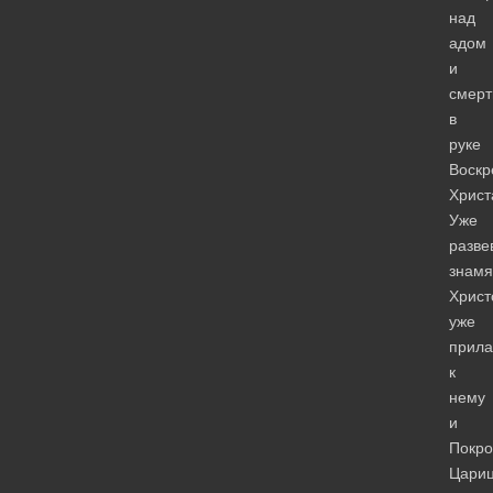
над
адом
и
смер
в
руке
Воскр
Христ
Уже
разве
знамя
Христ
уже
прила
к
нему
и
Покро
Цари