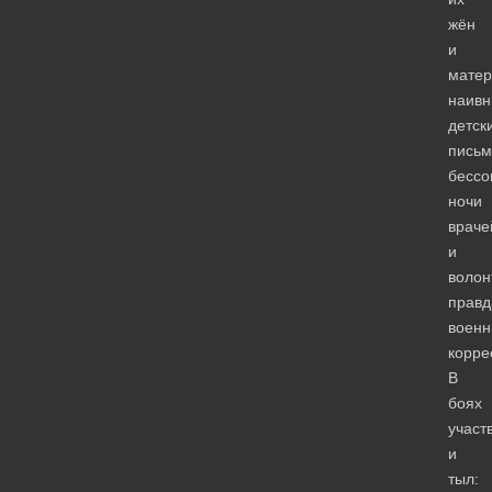
жён
и
матер
наив
детск
письм
бессо
ночи
враче
и
волон
правд
военн
корре
В
боях
участ
и
тыл: