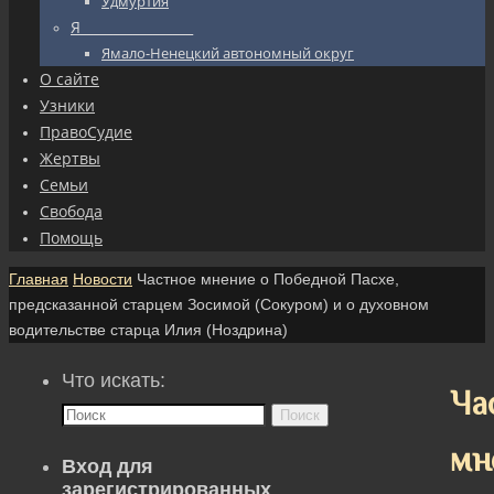
Удмуртия
Я_________________
Ямало-Ненецкий автономный округ
О сайте
Узники
ПравоСудие
Жертвы
Семьи
Свобода
Помощь
Главная
Новости
Частное мнение о Победной Пасхе,
предсказанной старцем Зосимой (Сокуром) и о духовном
водительстве старца Илия (Ноздрина)
Что искать:
Ча
Поиск
мн
Вход для
зарегистрированных