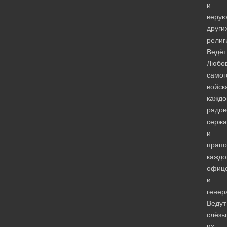
и
веру
други
религ
Ведёт
Любо
самог
войск
каждо
рядов
сержа
и
прапо
каждо
офиц
и
генер
Ведут
слёзы
их