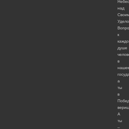
Небе
над
Свои
Удело
Вопро
к
каждо
душе
челов
в
наше
госуд
а
ты
в
Побе
вери
А
ты
–