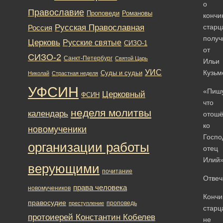
о
Православие
Романовы
Проповеди
кончи
Русская Православная
старц
Россия
получ
Церковь
Русские святые
СИЗО-1
от
СИЗО-2
Санкт-Петербург
Святой Царь
Ильи
УИС
Кузьм
Суды и судьи
Николай
Страстная неделя
УФСИН
«Пишу
Церковный
ФСИН
что
неделя молитвы
календарь
отош
ко
новомученики
Госпо
организации работы
отец
Илий
верующими
почитание
Отвеч
права человека
новомучеников
Кончи
правосудие
проповедь
преступление
старц
протоиерей Константин Кобелев
не