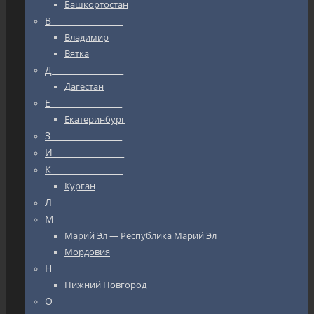
Башкортостан
В_________________
Владимир
Вятка
Д_________________
Дагестан
Е_________________
Екатеринбург
З_________________
И_________________
К_________________
Курган
Л_________________
М_________________
Марий Эл — Республика Марий Эл
Мордовия
Н_________________
Нижний Новгород
О_________________