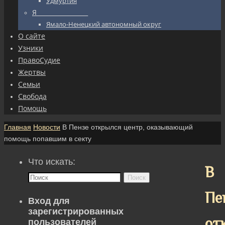
Удмуртия
Я_________________
Ямало-Ненецкий автономный округ
О сайте
Узники
ПравоСудие
Жертвы
Семьи
Свобода
Помощь
Главная
Новости
В Пензе открылся центр, оказывающий
помощь попавшим в секту
Что искать:
В
Поиск
Пе
Вход для
зарегистрированных
от
пользователей