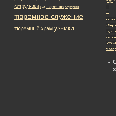
(1917
сотрудники
творчество
г.)
суд
терроризм
—
тюремное служение
явлен
«Дер
узники
тюремный храм
чудот
иконы
Божи
Мате