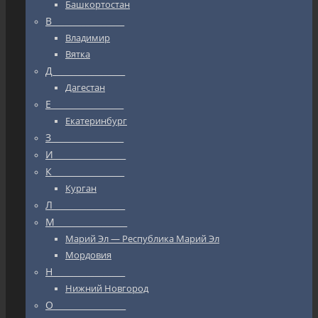
Башкортостан
В_________________
Владимир
Вятка
Д_________________
Дагестан
Е_________________
Екатеринбург
З_________________
И_________________
К_________________
Курган
Л_________________
М_________________
Марий Эл — Республика Марий Эл
Мордовия
Н_________________
Нижний Новгород
О_________________