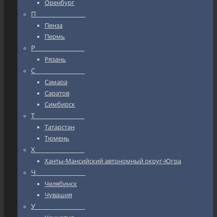
Оренбург
П_________________
Пенза
Пермь
Р_________________
Рязань
С_________________
Самара
Саратов
Симбирск
Т_________________
Татарстан
Тюмень
Х_________________
Ханты-Мансийский автономный округ-Югра
Ч_________________
Челябинск
Чувашия
У_________________