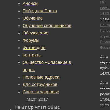
МП
Анонсы
Росси
Победная Пасха
14.03
Обучение
17.04
Пенза
Обучение священников
Поле
Обсуждение
адрес
Форумы
Помо
Фотовидео
Фотов
Контакты
Дата
Общество «Спасение в
перво
публи
вере»
14.03
Полезные адреса
Дата
Для сотрудников
после
Спорт и здоровье
редак
Март 2017
17.04
22:39
Пн
Вт
Ср
Чт
Пт
Сб
Вс