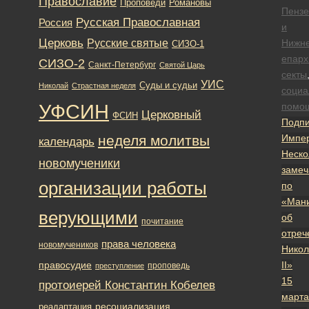
Православие
Романовы
Проповеди
Пензе
Русская Православная
Россия
и
Церковь
Русские святые
Нижн
СИЗО-1
епарх
СИЗО-2
Санкт-Петербург
Святой Царь
секты
УИС
Суды и судьи
Николай
Страстная неделя
социа
УФСИН
помо
Церковный
ФСИН
Подпи
неделя молитвы
Импер
календарь
Неско
новомученики
замеч
организации работы
по
«Ман
верующими
об
почитание
отреч
права человека
новомучеников
Никол
правосудие
II»
проповедь
преступление
15
протоиерей Константин Кобелев
марта
ресоциализация
реадаптация