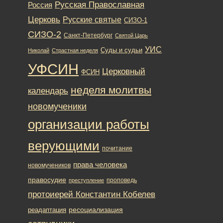
Русская Православная
Россия
Церковь
Русские святые
СИЗО-1
СИЗО-2
Санкт-Петербург
Святой Царь
УИС
Суды и судьи
Николай
Страстная неделя
УФСИН
Церковный
ФСИН
неделя молитвы
календарь
новомученики
организации работы
верующими
почитание
права человека
новомучеников
правосудие
проповедь
преступление
протоиерей Константин Кобелев
ресоциализация
реадаптация