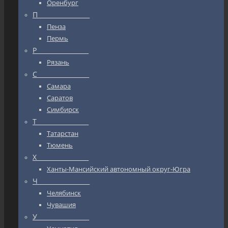
Оренбург
П_________________
Пенза
Пермь
Р_________________
Рязань
С_________________
Самара
Саратов
Симбирск
Т_________________
Татарстан
Тюмень
Х_________________
Ханты-Мансийский автономный округ-Югра
Ч_________________
Челябинск
Чувашия
У_________________