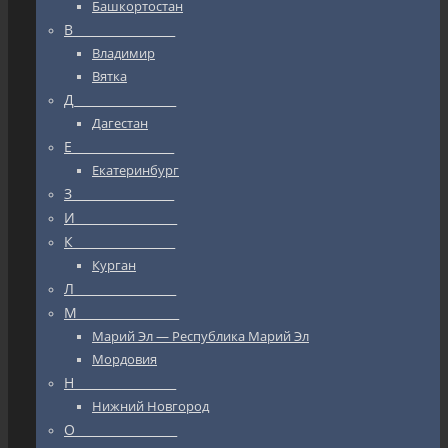
Башкортостан
В_________________
Владимир
Вятка
Д_________________
Дагестан
Е_________________
Екатеринбург
З_________________
И_________________
К_________________
Курган
Л_________________
М_________________
Марий Эл — Республика Марий Эл
Мордовия
Н_________________
Нижний Новгород
О_________________