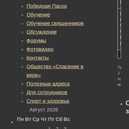
in:
Об
Редак
Победная Пасха
Мест
1
1
9
Обучение
прес
лет,
Обучение священников
–
9
мозг
меся
Обсуждение
наза
Автор
Форумы
in:
Об
Редак
Фотовидео
Контакты
Общество «Спасение в
Просм
2 тем -
вере»
по 2 (2
Полезные адреса
всего)
Для сотрудников
Спорт и здоровье
Август 2026
Пн
Вт
Ср
Чт
Пт
Сб
Вс
1
2
3