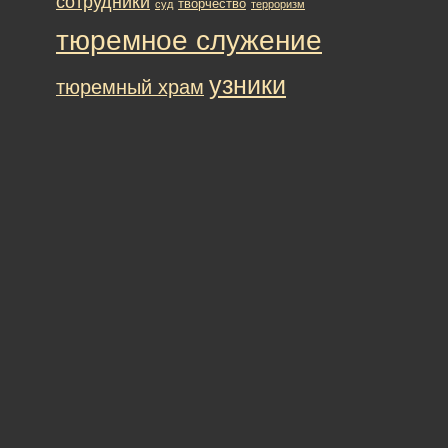
сотрудники
творчество
суд
терроризм
тюремное служение
узники
тюремный храм