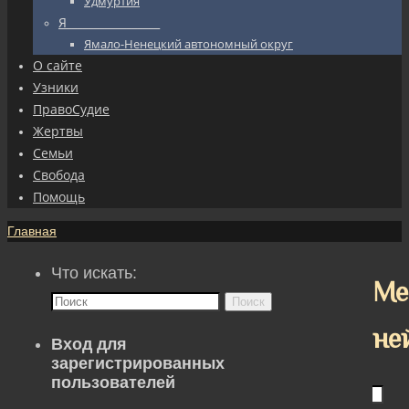
Удмуртия
Я_________________
Ямало-Ненецкий автономный округ
О сайте
Узники
ПравоСудие
Жертвы
Семьи
Свобода
Помощь
Главная
Что искать:
Ме
Поиск
не
Вход для
зарегистрированных
пользователей