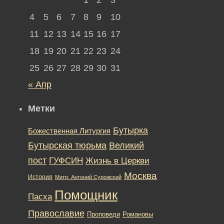
4
5
6
7
8
9
10
11
12
13
14
15
16
17
18
19
20
21
22
23
24
25
26
27
28
29
30
31
« Апр
Метки
Бутырка
Божественная Литургия
Бутырская тюрьма
Великий
пост
ГУФСИН
Жизнь в Церкви
Москва
История
Митр. Антоний Сурожский
Помощник
Пасха
Православие
Романовы
Проповеди