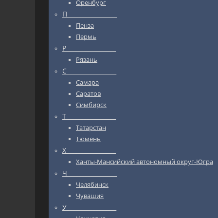
Оренбург
П_________________
Пенза
Пермь
Р_________________
Рязань
С_________________
Самара
Саратов
Симбирск
Т_________________
Татарстан
Тюмень
Х_________________
Ханты-Мансийский автономный округ-Югра
Ч_________________
Челябинск
Чувашия
У_________________