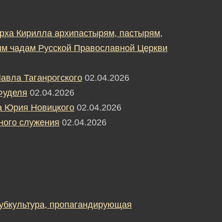
рха Кирилла архипастырям, пастырям,
м чадам Русской Православной Церкви
авла Таганрогского
02.04.2026
Фуделя
02.04.2026
а Юрия Новицкого
02.04.2026
ного служения
02.04.2026
субкультура, пропагандирующая