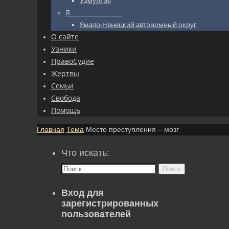
Удмуртия
Я_________________
Ямало-Ненецкий автономный округ
О сайте
Узники
ПравоСудие
Жертвы
Семьи
Свобода
Помощь
Главная
Тема
Место преступления – мозг
Что искать:
Поиск
Вход для
зарегистрированных
пользователей