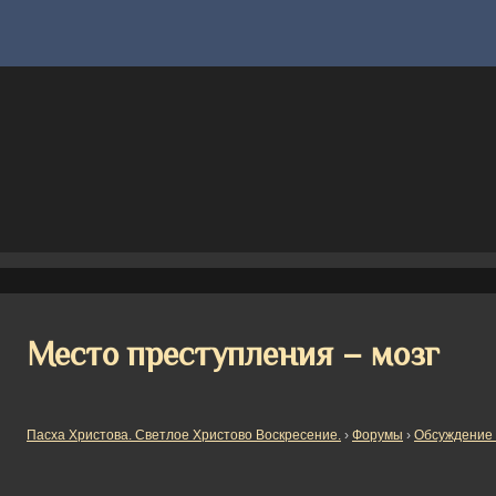
Место преступления – мозг
Пасха Христова. Светлое Христово Воскресение.
›
Форумы
›
Обсуждение 