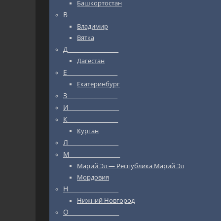
Башкортостан
В_________________
Владимир
Вятка
Д_________________
Дагестан
Е_________________
Екатеринбург
З_________________
И_________________
К_________________
Курган
Л_________________
М_________________
Марий Эл — Республика Марий Эл
Мордовия
Н_________________
Нижний Новгород
О_________________