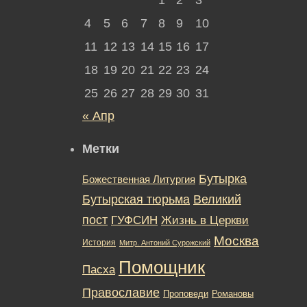
4
5
6
7
8
9
10
11
12
13
14
15
16
17
18
19
20
21
22
23
24
25
26
27
28
29
30
31
« Апр
Метки
Бутырка
Божественная Литургия
Бутырская тюрьма
Великий
пост
ГУФСИН
Жизнь в Церкви
Москва
История
Митр. Антоний Сурожский
Помощник
Пасха
Православие
Романовы
Проповеди