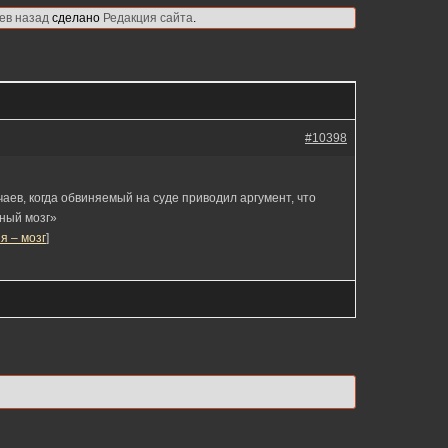
цев назад
сделано
Редакция сайта
.
#10398
аев, когда обвиняемый на суде приводил аргумент, что
ный мозг»
я – мозг
]