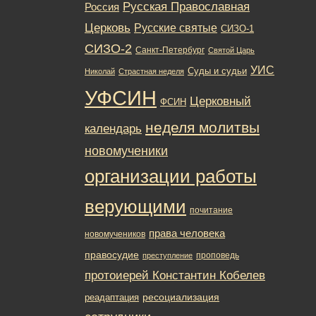
Русская Православная
Россия
Церковь
Русские святые
СИЗО-1
СИЗО-2
Санкт-Петербург
Святой Царь
УИС
Суды и судьи
Николай
Страстная неделя
УФСИН
Церковный
ФСИН
неделя молитвы
календарь
новомученики
организации работы
верующими
почитание
права человека
новомучеников
правосудие
проповедь
преступление
протоиерей Константин Кобелев
ресоциализация
реадаптация