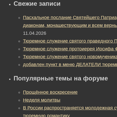
Свежие записи
Пасхальное послание Святейшего Патриа
диаконам, монашествующим и всем верны
11.04.2026
Тюремное служение святого праведного П
Тюремное служение протоиерея Иосифа 
Тюремное служение святого новомученик
добавлен пункт в меню ДЕЛАТЕЛИ тюрем
Популярные темы на форуме
Прощённое воскресение
Неделя молитвы
В России распространяется молодежная 
тюремную романтику