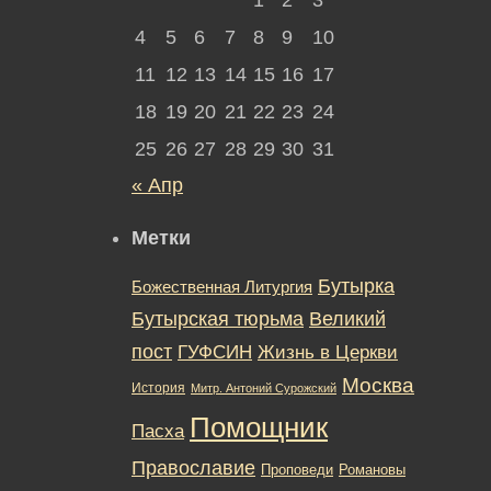
4
5
6
7
8
9
10
11
12
13
14
15
16
17
18
19
20
21
22
23
24
25
26
27
28
29
30
31
« Апр
Метки
Бутырка
Божественная Литургия
Бутырская тюрьма
Великий
пост
ГУФСИН
Жизнь в Церкви
Москва
История
Митр. Антоний Сурожский
Помощник
Пасха
Православие
Романовы
Проповеди