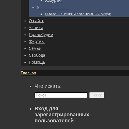
Удмуртия
Я_________________
Ямало-Ненецкий автономный округ
О сайте
Узники
ПравоСудие
Жертвы
Семьи
Свобода
Помощь
Главная
Что искать:
Поиск
Вход для
зарегистрированных
пользователей