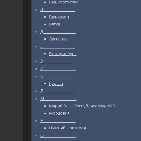
Башкортостан
В_________________
Владимир
Вятка
Д_________________
Дагестан
Е_________________
Екатеринбург
З_________________
И_________________
К_________________
Курган
Л_________________
М_________________
Марий Эл — Республика Марий Эл
Мордовия
Н_________________
Нижний Новгород
О_________________