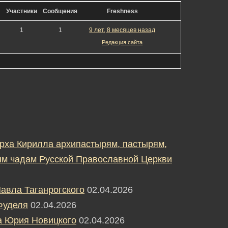
Участники
Сообщения
Freshness
1
1
9 лет, 8 месяцев назад
Редакция сайта
рха Кирилла архипастырям, пастырям,
м чадам Русской Православной Церкви
авла Таганрогского
02.04.2026
Фуделя
02.04.2026
а Юрия Новицкого
02.04.2026