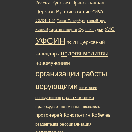
Русская Православная
Россия
Церковь
Русские святые
СИЗО-1
СИЗО-2
Санкт-Петербург
Святой Царь
УИС
Суды и судьи
Николай
Страстная неделя
УФСИН
Церковный
ФСИН
неделя молитвы
календарь
новомученики
организации работы
верующими
почитание
права человека
новомучеников
правосудие
проповедь
преступление
протоиерей Константин Кобелев
ресоциализация
реадаптация