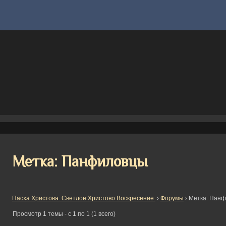
Метка: Панфиловцы
Пасха Христова. Светлое Христово Воскресение.
›
Форумы
›
Метка: Пан
Просмотр 1 темы - с 1 по 1 (1 всего)