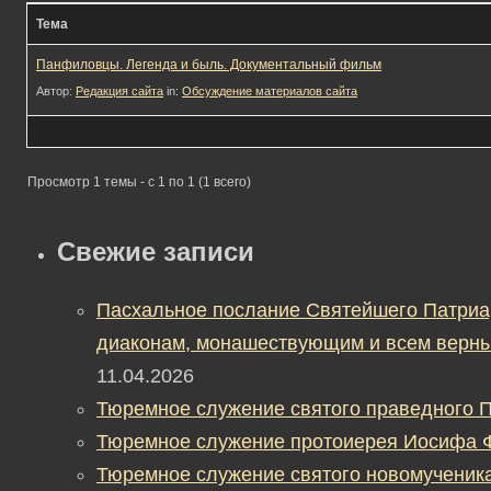
Тема
Панфиловцы. Легенда и быль. Документальный фильм
Автор:
Редакция сайта
in:
Обсуждение материалов сайта
Просмотр 1 темы - с 1 по 1 (1 всего)
Свежие записи
Пасхальное послание Святейшего Патриа
диаконам, монашествующим и всем верны
11.04.2026
Тюремное служение святого праведного П
Тюремное служение протоиерея Иосифа 
Тюремное служение святого новомученик