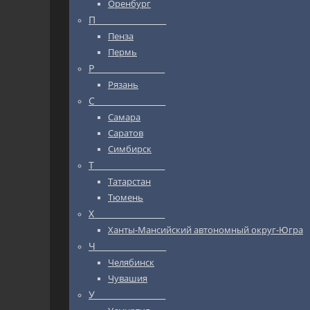
Оренбург
П_________________
Пенза
Пермь
Р_________________
Рязань
С_________________
Самара
Саратов
Симбирск
Т_________________
Татарстан
Тюмень
Х_________________
Ханты-Мансийский автономный округ-Югра
Ч_________________
Челябинск
Чувашия
У_________________