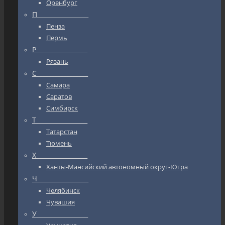
Оренбург
П_________________
Пенза
Пермь
Р_________________
Рязань
С_________________
Самара
Саратов
Симбирск
Т_________________
Татарстан
Тюмень
Х_________________
Ханты-Мансийский автономный округ-Югра
Ч_________________
Челябинск
Чувашия
У_________________