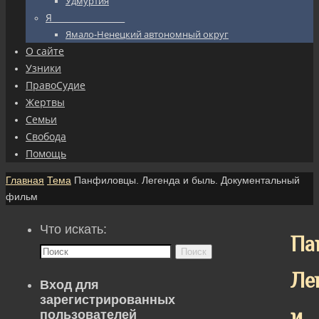
Удмуртия
Я_________________
Ямало-Ненецкий автономный округ
О сайте
Узники
ПравоСудие
Жертвы
Семьи
Свобода
Помощь
Главная
Тема
Панфиловцы. Легенда и быль. Документальный
фильм
Что искать:
Па
Поиск
Ле
Вход для
зарегистрированных
и
пользователей