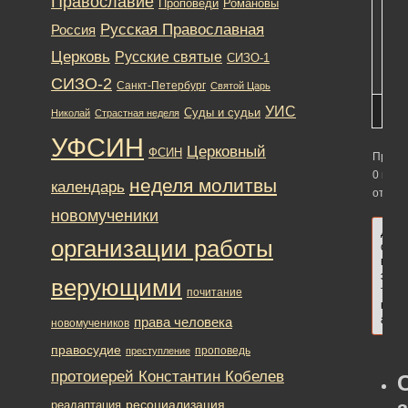
Православие
Романовы
и
Проповеди
был
Русская Православная
Россия
Док
Церковь
Русские святые
фи
СИЗО-1
СИЗО-2
Санкт-Петербург
Святой Царь
УИС
Суды и судьи
Николай
Страстная неделя
УФСИН
Церковный
ФСИН
Просм
0 вето
неделя молитвы
календарь
ответо
новомученики
Для
организации работы
отве
в
этой
верующими
теме
почитание
необ
авто
права человека
новомучеников
правосудие
проповедь
преступление
протоиерей Константин Кобелев
ресоциализация
реадаптация