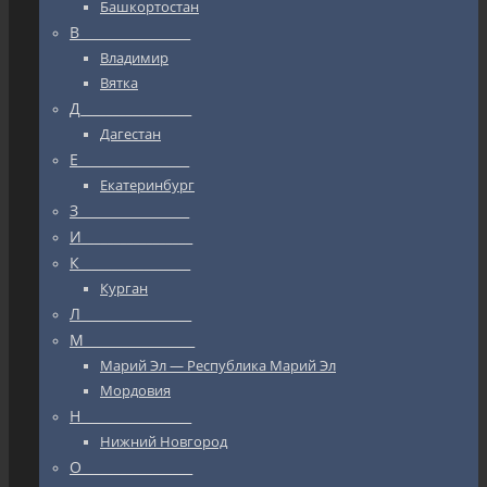
Башкортостан
В_________________
Владимир
Вятка
Д_________________
Дагестан
Е_________________
Екатеринбург
З_________________
И_________________
К_________________
Курган
Л_________________
М_________________
Марий Эл — Республика Марий Эл
Мордовия
Н_________________
Нижний Новгород
О_________________