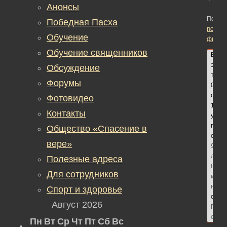
Анонсы
Помеч
Победная Пасха
подвиг
Обучение
фильм
Обучение священников
В
этой
Обсуждение
теме
Форумы
0
ответ
Фотовидео
1
Контакты
участ
посл
Общество «Спасение в
обно
вере»
9
лет,
Полезные адреса
8
Для сотрудников
меся
наза
Спорт и здоровье
сдел
Август 2026
Реда
сайт
Пн
Вт
Ср
Чт
Пт
Сб
Вс