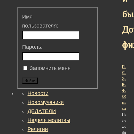
бы
Имя
пользователя:
До
фи
Пароль:
Пасха 
Запомнить меня
Светл
Христ
Войти
Воскре
Форум
Новости
Обсуж
Новомученики
матер
сайта
›
ДЕЛАТЕЛИ
Панфи
Неделя молитвы
Легенд
Докум
Религии
фильм