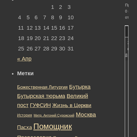
Просм
1
2
3
0 вето
4
5
6
7
8
9
10
ответо
11
12
13
14
15
16
17
18
19
20
21
22
23
24
20.11
25
26
27
28
29
30
31
в 21:
#11258
« Апр
Метки
Бутырка
Божественная Литургия
Бутырская тюрьма
Великий
htt
v=
пост
ГУФСИН
Жизнь в Церкви
[Чи
Москва
мат
История
Митр. Антоний Сурожский
пол
Помощник
Па
Пасха
Лег