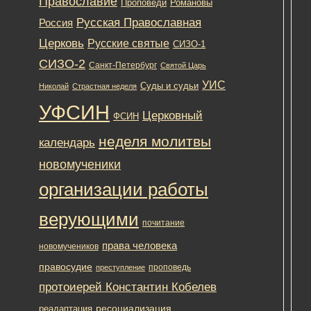
Православие
Романовы
Проповеди
Русская Православная
Россия
Дим
Церковь
Русские святые
СИЗО-1
род
СИЗО-2
суб
Санкт-Петербург
Святой Царь
–
УИС
Суды и судьи
Николай
Страстная неделя
бл
УФСИН
суб
Церковный
ФСИН
пер
дн
неделя молитвы
календарь
пам
св.
новомученики
вел
организации работы
Ди
Сол
верующими
(26
почитание
окт
права человека
/
новомучеников
8
правосудие
проповедь
преступление
ноя
протоиерей Константин Кобелев
Уст
п
ресоциализация
реадаптация