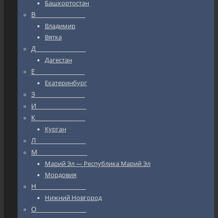
Башкортостан
В_________________
Владимир
Вятка
Д_________________
Дагестан
Е_________________
Екатеринбург
З_________________
И_________________
К_________________
Курган
Л_________________
М_________________
Марий Эл — Республика Марий Эл
Мордовия
Н_________________
Нижний Новгород
О_________________