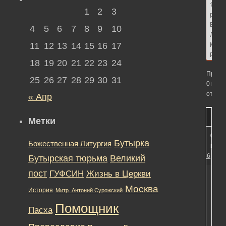
☦
1
2
3
р
Б
4
5
6
7
8
9
10
Людм
11
12
13
14
15
16
17
МП
Росс
18
19
20
21
22
23
24
Просм
25
26
27
28
29
30
31
0 вето
ответо
« Апр
Метки
03.11
Бутырка
Божественная Литургия
в 00:
#18366
Бутырская тюрьма
Великий
пост
ГУФСИН
Жизнь в Церкви
Москва
История
Митр. Антоний Сурожский
Помощник
Пасха