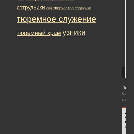
[Чи
сотрудники
мат
творчество
суд
терроризм
пол
тюремное служение
Дим
род
узники
суб
тюремный храм
ист
уст
тра
мол
Просм
0 вето
ответо
Для
отве
в
этой
теме