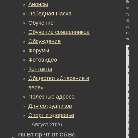
Димит
Анонсы
родите
Победная Пасха
суббот
истор
Обучение
устано
Обучение священников
традиц
молитв
Обсуждение
В
Форумы
этой
Фотовидео
теме
0
Контакты
ответ
Общество «Спасение в
1
участ
вере»
посл
Полезные адреса
обно
9
Для сотрудников
лет,
Спорт и здоровье
9
меся
Август 2026
наза
Пн
Вт
Ср
Чт
Пт
Сб
Вс
сдел