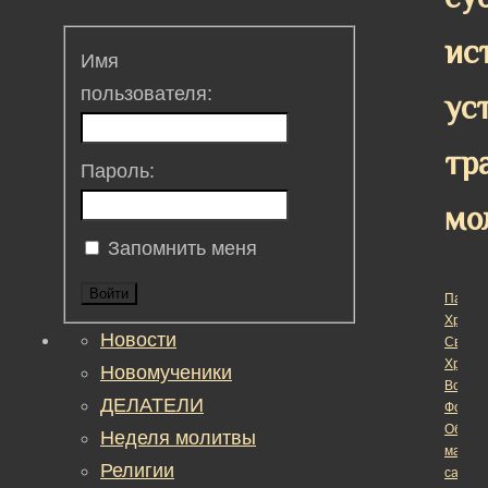
ис
Имя
пользователя:
ус
тр
Пароль:
мо
Запомнить меня
Войти
Пасха
Христо
Новости
Светл
Христ
Новомученики
Воскре
ДЕЛАТЕЛИ
Форум
Обсуж
Неделя молитвы
матер
Религии
сайта
›