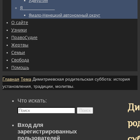
Удмуртия
Я_________________
Ямало-Ненецкий автономный округ
О сайте
Узники
ПравоСудие
Жертвы
Семьи
Свобода
Помощь
Главная
Тема
Димитриевская родительская суббота: история
установления, традиции, молитвы.
Что искать:
Ди
Поиск
ро
Вход для
зарегистрированных
су
пользователей