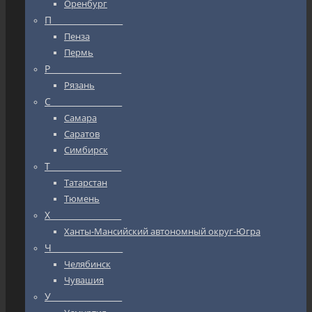
Оренбург
П_________________
Пенза
Пермь
Р_________________
Рязань
С_________________
Самара
Саратов
Симбирск
Т_________________
Татарстан
Тюмень
Х_________________
Ханты-Мансийский автономный округ-Югра
Ч_________________
Челябинск
Чувашия
У_________________