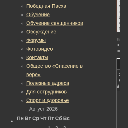
5
Победная Пасха
меся
наза
Обучение
сдел
Обучение священников
Дмит
Плащ
Обсуждение
Форумы
Просм
0 вето
Фотовидео
ответо
Контакты
Общество «Спасение в
вере»
23.02
в 01:
Полезные адреса
#1374
Для сотрудников
Спорт и здоровье
Август 2026
Пн
Вт
Ср
Чт
Пт
Сб
Вс
Пр
1
2
3