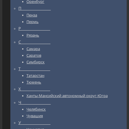
Оренбург
П_________________
Пенза
Пермь
Р_________________
Рязань
С_________________
Самара
Саратов
Симбирск
Т_________________
Татарстан
Тюмень
Х_________________
Ханты-Мансийский автономный округ-Югра
Ч_________________
Челябинск
Чувашия
У_________________