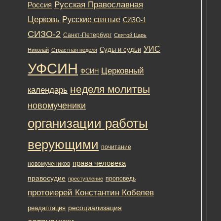
Русская Православная
Россия
отв
на
Церковь
Русские святые
СИЗО-1
бол
СИЗО-2
воп
Санкт-Петербург
Святой Царь
воз
УИС
Суды и судьи
Николай
Страстная неделя
в
слу
УФСИН
Церковный
ФСИН
про
при
неделя молитвы
календарь
раб
с
новомученики
тем
организации работы
или
ин
верующими
фор
почитание
Да
права человека
новомучеников
пра
правосудие
рас
проповедь
преступление
на
протоиерей Константин Кобелев
все
ресоциализация
фо
реадаптация
пор