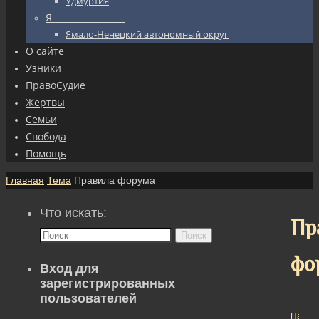
Удмуртия
Я_________________
Ямало-Ненецкий автономный округ
О сайте
Узники
ПравоСудие
Жертвы
Семьи
Свобода
Помощь
Главная
Тема
Правила форума
Что искать:
Пр
Поиск
фо
Вход для
зарегистрированных
пользователей
Пасха