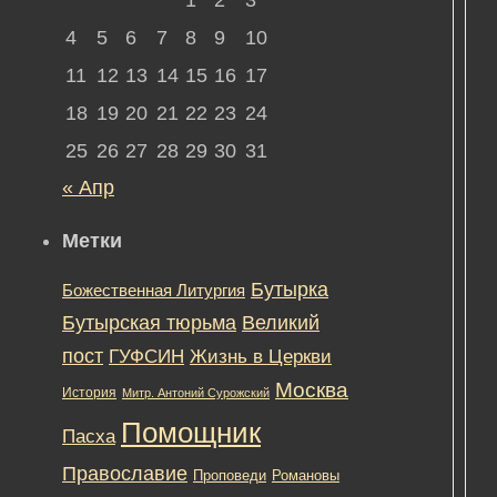
по
|
4
5
6
7
8
9
10
Об
пр
11
12
13
14
15
16
17
фо
18
19
20
21
22
23
24
Ун
св
25
26
27
28
29
30
31
пра
« Апр
Пож
про
Метки
Зде
Вы
най
Бутырка
Божественная Литургия
не
Бутырская тюрьма
Великий
тол
уни
пост
ГУФСИН
Жизнь в Церкви
пра
Москва
История
Митр. Антоний Сурожский
пов
на
Помощник
Пасха
фор
но
Православие
Романовы
Проповеди
и