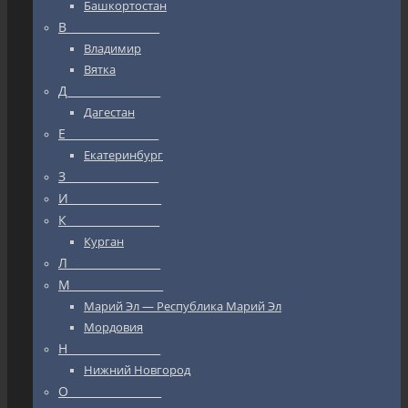
Башкортостан
В_________________
Владимир
Вятка
Д_________________
Дагестан
Е_________________
Екатеринбург
З_________________
И_________________
К_________________
Курган
Л_________________
М_________________
Марий Эл — Республика Марий Эл
Мордовия
Н_________________
Нижний Новгород
О_________________