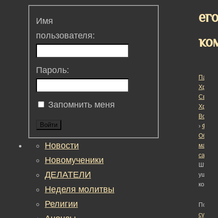
ег
Имя
пользователя:
ко
Пароль:
Пасха
Христо
Светл
Запомнить меня
Христ
Воскре
Войти
›
Фору
Обсуж
Новости
матер
сайта
›
Новомученики
Штраф
ДЕЛАТЕЛИ
ущерб 
компе
Неделя молитвы
Религии
Помеч
суд
,
не