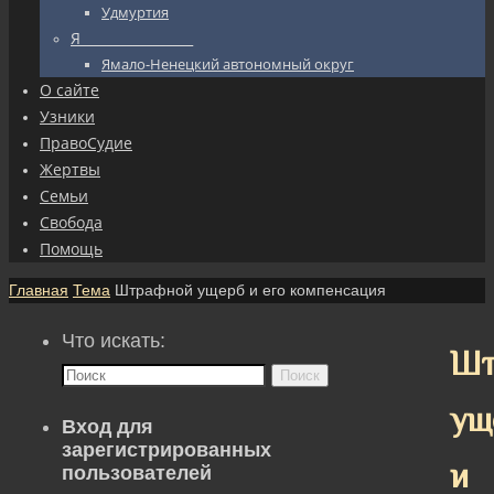
Удмуртия
Я_________________
Ямало-Ненецкий автономный округ
О сайте
Узники
ПравоСудие
Жертвы
Семьи
Свобода
Помощь
Главная
Тема
Штрафной ущерб и его компенсация
Что искать:
Шт
Поиск
ущ
Вход для
зарегистрированных
и
пользователей