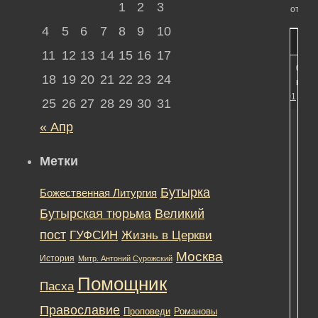
1
2
3
ответо
4
5
6
7
8
9
10
11
12
13
14
15
16
17
01.11
18
19
20
21
22
23
24
в 13:
#10401
25
26
27
28
29
30
31
« Апр
Метки
Нез
Бутырка
Божественная Литургия
вы
Бутырская тюрьма
Великий
шт
нео
пост
ГУФСИН
Жизнь в Церкви
ком
Москва
История
Митр. Антоний Сурожский
суд
при
Помощник
Пасха
важ
для
Православие
Романовы
Проповеди
все