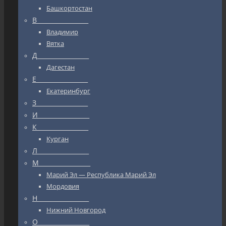
Башкортостан
В_________________
Владимир
Вятка
Д_________________
Дагестан
Е_________________
Екатеринбург
З_________________
И_________________
К_________________
Курган
Л_________________
М_________________
Марий Эл — Республика Марий Эл
Мордовия
Н_________________
Нижний Новгород
О_________________