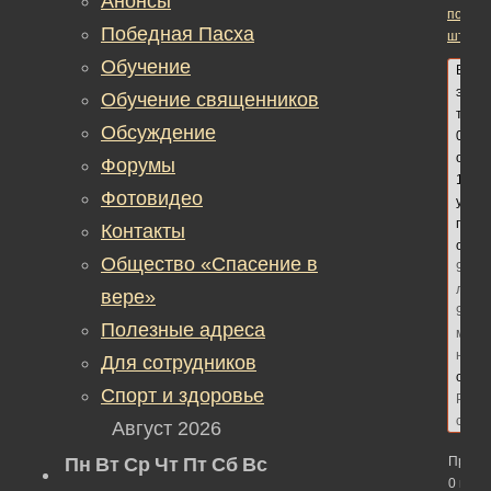
Анонсы
поста
Победная Пасха
штраф
Обучение
В
этой
Обучение священников
теме
Обсуждение
0
ответ
Форумы
1
Фотовидео
участ
посл
Контакты
обно
Общество «Спасение в
9
лет,
вере»
9
Полезные адреса
меся
наза
Для сотрудников
сдел
Спорт и здоровье
Реда
сайт
Август 2026
Пн
Вт
Ср
Чт
Пт
Сб
Вс
Просм
0 вето