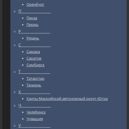
Оренбург
П_________________
Пенза
Пермь
Р_________________
Рязань
С_________________
Самара
Саратов
Симбирск
Т_________________
Татарстан
Тюмень
Х_________________
Ханты-Мансийский автономный округ-Югра
Ч_________________
Челябинск
Чувашия
У_________________