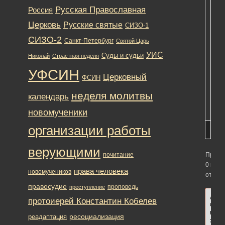
Русская Православная
Россия
авт
реш
Церковь
Русские святые
СИЗО-1
[Чи
СИЗО-2
мат
Санкт-Петербург
Святой Царь
пол
УИС
Суды и судьи
Николай
Страстная неделя
Шт
УФСИН
ущ
Церковный
ФСИН
и
его
неделя молитвы
календарь
ком
новомученики
организации работы
верующими
почитание
Просм
0 вето
права человека
новомучеников
ответо
правосудие
проповедь
преступление
Для
протоиерей Константин Кобелев
отве
в
ресоциализация
реадаптация
этой