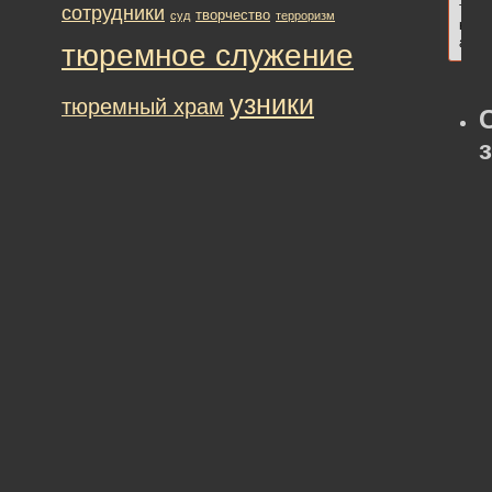
теме
сотрудники
творчество
суд
терроризм
необ
авто
тюремное служение
узники
тюремный храм