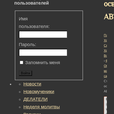
ос
пользователей
АВ
Имя
пользователя:
Пасха
Христо
Пароль:
Светл
Христ
Воскре
›
Фору
Запомнить меня
Обсуж
матер
Войти
сайта
›
Стоит 
Новости
освящ
Новомученики
АВТОЗ
ДЕЛАТЕЛИ
В
этой
Неделя молитвы
теме