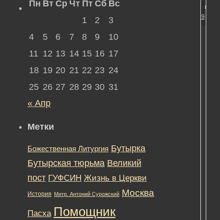
Пн
Вт
Ср
Чт
Пт
Сб
Вс
в 17:
#11899
1
2
3
4
5
6
7
8
9
10
11
12
13
14
15
16
17
18
19
20
21
22
23
24
П
25
26
27
28
29
30
31
К
« Апр
К
о
Метки
а
Бутырка
Божественная Литургия
У
Бутырская тюрьма
Великий
п
пост
ГУФСИН
Жизнь в Церкви
к
Москва
История
Митр. Антоний Сурожский
Помощник
Юл
Пасха