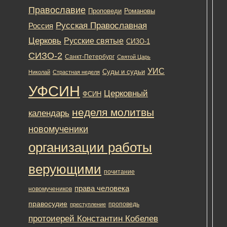
Вои
Православие
Романовы
02.
Проповеди
Нов
Русская Православная
Россия
Рел
Церковь
Русские святые
СИЗО-1
По
СИЗО-2
Санкт-Петербург
Святой Царь
нач
УФ
УИС
Суды и судьи
Николай
Страстная неделя
по
УФСИН
орг
Церковный
ФСИН
ра
с
неделя молитвы
календарь
ве
новомученики
про
Кон
организации работы
Коб
сов
верующими
с
почитание
диа
права человека
новомучеников
Ки
Мар
правосудие
проповедь
преступление
со
протоиерей Константин Кобелев
ос