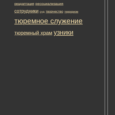
пар
ресоциализация
реадаптация
слу
сотрудники
творчество
авт
суд
терроризм
упр
тюремное служение
по
кон
узники
тюремный храм
От
Кон
про
мол
и
окр
ма
свя
вод
Св
при
вод
к
вни
и
отв