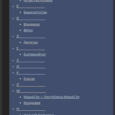
Алтай Республика
Б_________________
Башкортостан
В_________________
Владимир
Вятка
Д_________________
Дагестан
Е_________________
Екатеринбург
З_________________
И_________________
К_________________
Курган
Л_________________
М_________________
Марий Эл — Республика Марий Эл
Мордовия
Н_________________
Нижний Новгород