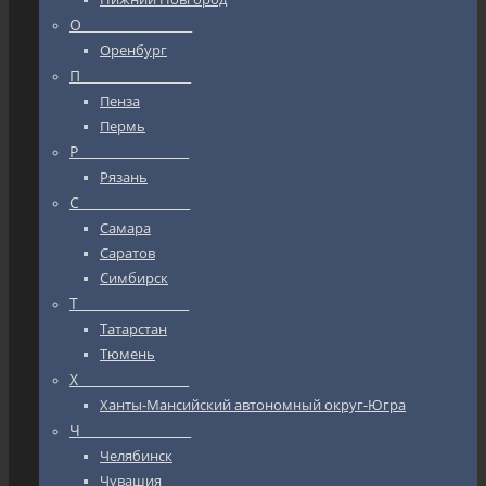
О_________________
Оренбург
П_________________
Пенза
Пермь
Р_________________
Рязань
С_________________
Самара
Саратов
Симбирск
Т_________________
Татарстан
Тюмень
Х_________________
Ханты-Мансийский автономный округ-Югра
Ч_________________
Челябинск
Чувашия