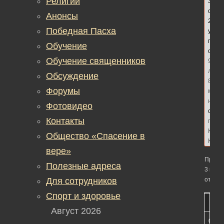
Религии
3
ответ
Анонсы
2
Победная Пасха
участ
посл
Обучение
обно
Обучение священников
9
лет,
Обсуждение
8
Форумы
меся
наза
Фотовидео
сдел
Контакты
прот
Конс
Общество «Спасение в
Кобе
вере»
Просм
Полезные адреса
3 вето
Для сотрудников
ответо
Спорт и здоровье
Август 2026
05.12