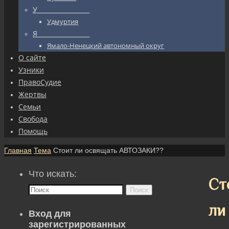
У_________________
Удмуртия
Я_________________
Ямало-Ненецкий автономный округ
О сайте
Узники
ПравоСудие
Жертвы
Семьи
Свобода
Помощь
Главная
Тема
Стоит ли освящать АВТОЗАКИ??
Что искать:
Ст
Поиск
ли
Вход для
зарегистрированных