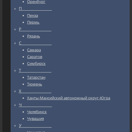
Оренбург
П_________________
Пенза
Пермь
Р_________________
Рязань
С_________________
Самара
Саратов
Симбирск
Т_________________
Татарстан
Тюмень
Х_________________
Ханты-Мансийский автономный округ-Югра
Ч_________________
Челябинск
Чувашия
У_________________