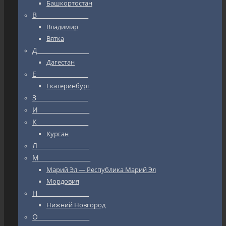
Башкортостан
В_________________
Владимир
Вятка
Д_________________
Дагестан
Е_________________
Екатеринбург
З_________________
И_________________
К_________________
Курган
Л_________________
М_________________
Марий Эл — Республика Марий Эл
Мордовия
Н_________________
Нижний Новгород
О_________________