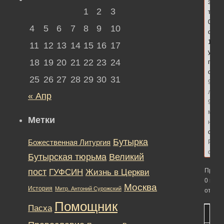
этой
1
2
3
теме
0
4
5
6
7
8
9
10
ответ
1
11
12
13
14
15
16
17
участ
18
19
20
21
22
23
24
посл
обно
25
26
27
28
29
30
31
9
лет,
« Апр
9
меся
Метки
наза
сдел
Бутырка
Божественная Литургия
Реда
сайт
Бутырская тюрьма
Великий
пост
ГУФСИН
Просм
Жизнь в Церкви
0 вето
Москва
История
Митр. Антоний Сурожский
ответо
Помощник
Пасха