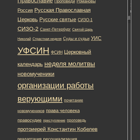
Православие
Романовы
Проповеди
11.11
Русская Православная
Россия
в 00:
#10798
Церковь
Русские святые
СИЗО-1
СИЗО-2
Санкт-Петербург
Святой Царь
УИС
Суды и судьи
Николай
Страстная неделя
УФСИН
Церковный
ФСИН
Ом
неделя молитвы
календарь
Тат
Мос
новомученики
на
организации работы
пре
пре
соз
верующими
почитание
гос
стр
права человека
новомучеников
за
правосудие
проповедь
преступление
пра
чел
протоиерей Константин Кобелев
[Чи
ресоциализация
реадаптация
мат