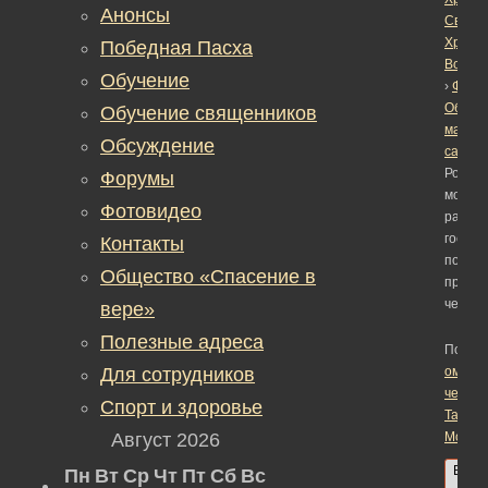
Анонсы
Светл
Христ
Победная Пасха
Воскре
Обучение
›
Фору
Обсуж
Обучение священников
матер
Обсуждение
сайта
›
России
Форумы
может
Фотовидео
разра
госстр
Контакты
по защ
Общество «Спасение в
прав
челове
вере»
Полезные адреса
Помеч
Для сотрудников
омбуд
челове
Спорт и здоровье
Татьян
Август 2026
Москал
В
Пн
Вт
Ср
Чт
Пт
Сб
Вс