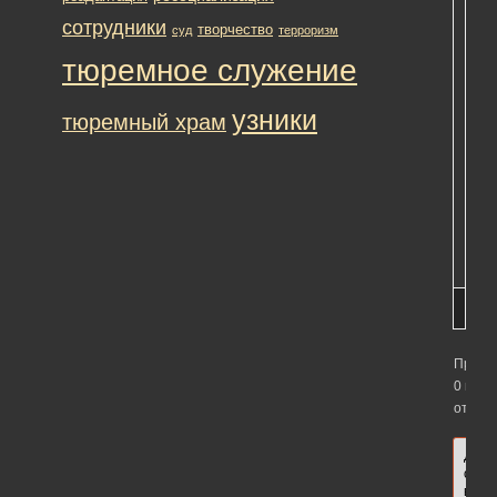
пол
сотрудники
творчество
суд
терроризм
В
тюремное служение
Рос
мо
быт
узники
тюремный храм
раз
гос
по
за
пра
чел
Просм
0 вето
ответо
Для
отве
в