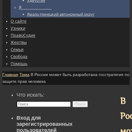
Удмуртия
Я_________________
Ямало-Ненецкий автономный округ
О сайте
Узники
ПравоСудие
Жертвы
Семьи
Свобода
Помощь
Главная
Тема
В России может быть разработана госстратегия по
защите прав человека
Что искать:
В
Поиск
Ро
Вход для
зарегистрированных
мо
пользователей