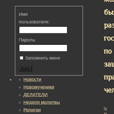
бы
Имя
пользователя:
ра
го
Пароль:
по
Запомнить меня
за
Войти
пр
Новости
Новомученики
че
ДЕЛАТЕЛИ
Неделя молитвы
Пасха
Религии
Христо