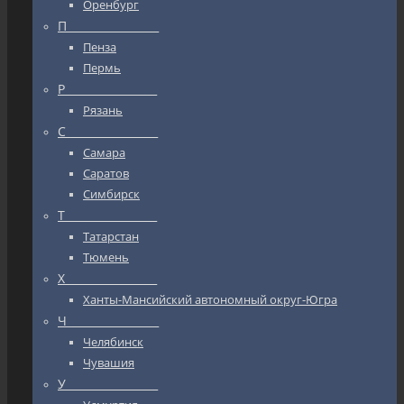
Оренбург
П_________________
Пенза
Пермь
Р_________________
Рязань
С_________________
Самара
Саратов
Симбирск
Т_________________
Татарстан
Тюмень
Х_________________
Ханты-Мансийский автономный округ-Югра
Ч_________________
Челябинск
Чувашия
У_________________