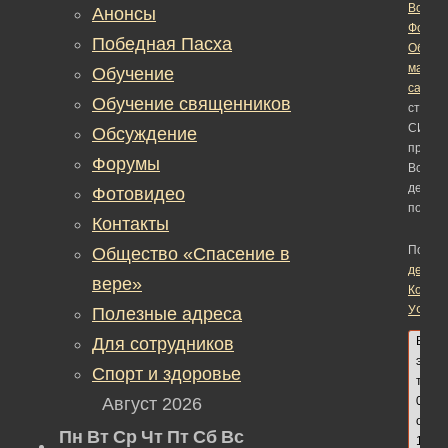
Воскре
Анонсы
Форум
Победная Пасха
Обсуж
матер
Обучение
сайта
›
Обучение священников
столи
СИЗО
Обсуждение
прове
Форумы
Всерос
день п
Фотовидео
помощ
Контакты
Помеч
Общество «Спасение в
дети
,
вере»
Конста
УФСИ
Полезные адреса
Для сотрудников
В
этой
Спорт и здоровье
теме
Август 2026
0
ответ
Пн
Вт
Ср
Чт
Пт
Сб
Вс
1