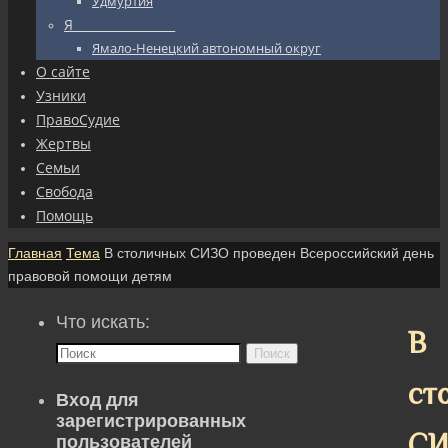
Удмуртия
Я_________________
Ямало-Ненецкий автономный округ
О сайте
Узники
ПравоСудие
Жертвы
Семьи
Свобода
Помощь
Главная
Тема
В столичных СИЗО проведен Всероссийский день
правовой помощи детям
Что искать:
В
Поиск
ст
Вход для
зарегистрированных
СИ
пользователей