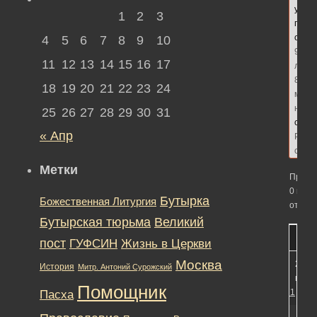
участ
1
2
3
посл
обно
4
5
6
7
8
9
10
9
11
12
13
14
15
16
17
лет,
8
18
19
20
21
22
23
24
меся
наза
25
26
27
28
29
30
31
сдел
« Апр
Реда
сайт
Метки
Просм
0 вето
Бутырка
Божественная Литургия
ответо
Бутырская тюрьма
Великий
пост
ГУФСИН
Жизнь в Церкви
Москва
22.11
История
Митр. Антоний Сурожский
в 19:
Помощник
#11271
Пасха