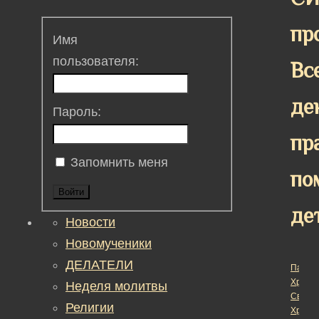
пр
Имя
пользователя:
Вс
де
Пароль:
пр
Запомнить меня
по
Войти
де
Новости
Новомученики
ДЕЛАТЕЛИ
Пасха
Христо
Неделя молитвы
Светл
Религии
Христ