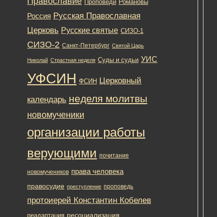
Православие
Романовы
Проповеди
Русская Православная
Россия
Церковь
Русские святые
СИЗО-1
СИЗО-2
Санкт-Петербург
Святой Царь
В
рам
УИС
Суды и судьи
Николай
Страстная неделя
Все
УФСИН
дня
Церковный
ФСИН
пра
по
неделя молитвы
календарь
дет
новомученики
сле
изо
организации работы
№
5
верующими
и
почитание
№
права человека
новомучеников
6
УФ
правосудие
проповедь
преступление
Рос
протоиерей Константин Кобелев
по
г.
ресоциализация
реадаптация