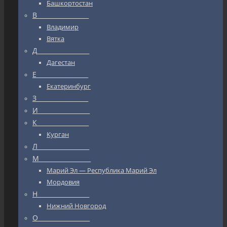
Башкортостан
В_________________
Владимир
Вятка
Д_________________
Дагестан
Е_________________
Екатеринбург
З_________________
И_________________
К_________________
Курган
Л_________________
М_________________
Марий Эл — Республика Марий Эл
Мордовия
Н_________________
Нижний Новгород
О_________________