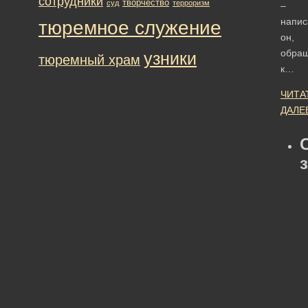
сотрудники
творчество
суд
терроризм
–
напис
тюремное служение
он,
обра
узники
тюремный храм
к…
ЧИТА
ДАЛЕ