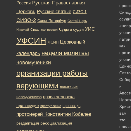
Русская Православная
Россия
проси
Церковь
Русские святые
СИЗО-1
Сино
осуди
СИЗО-2
Санкт-Петербург
Святой Царь
«непр
УИС
Суды и судьи
Николай
Страстная неделя
учени
УФСИН
патри
Церковный
ФСИН
как
неделя молитвы
проти
календарь
учен
новомученики
Един
организации работы
Свято
Собо
верующими
и
почитание
Апост
права человека
новомучеников
Церкв
правосудие
проповедь
преступление
Христ
вам
протоиерей Константин Кобелев
это
ресоциализация
реадаптация
посла