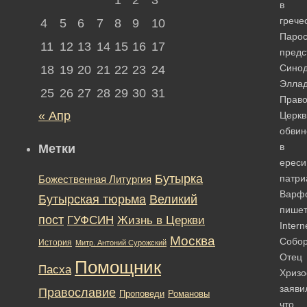
в
грече
4
5
6
7
8
9
10
Паро
11
12
13
14
15
16
17
предс
Сино
18
19
20
21
22
23
24
Эллад
25
26
27
28
29
30
31
Право
« Апр
Церкв
обвин
в
Метки
ереси
Бутырка
патри
Божественная Литургия
Варф
Бутырская тюрьма
Великий
пише
пост
ГУФСИН
Жизнь в Церкви
Intern
Москва
Собо
История
Митр. Антоний Сурожский
Отец
Помощник
Пасха
Хризо
заяви
Православие
Романовы
Проповеди
что