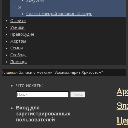
Удмуртия
Я_________________
Ямало-Ненецкий автономный округ
О сайте
Узники
ПравоСудие
Жертвы
Семьи
Свобода
Помощь
Главная
Записи с метками "Архимандрит Хризостом"
Что искать:
Ар
Поиск
Эл
Вход для
зарегистрированных
Це
пользователей