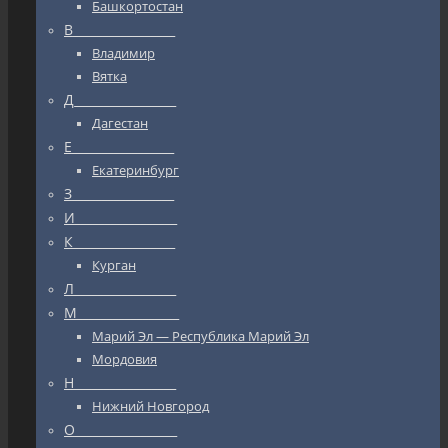
Башкортостан
В_________________
Владимир
Вятка
Д_________________
Дагестан
Е_________________
Екатеринбург
З_________________
И_________________
К_________________
Курган
Л_________________
М_________________
Марий Эл — Республика Марий Эл
Мордовия
Н_________________
Нижний Новгород
О_________________