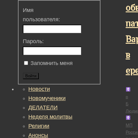
об
Имя
пользователя:
па
Ва
Пароль:
в
Запомнить меня
ер
Войти
Новости
р
Новомученики
Б
ДЕЛАТЕЛИ
Людм
Неделя молитвы
МП
Религии
Росси
Анонсы