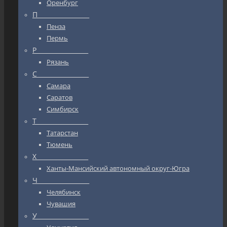
Оренбург
П_________________
Пенза
Пермь
Р_________________
Рязань
С_________________
Самара
Саратов
Симбирск
Т_________________
Татарстан
Тюмень
Х_________________
Ханты-Мансийский автономный округ-Югра
Ч_________________
Челябинск
Чувашия
У_________________