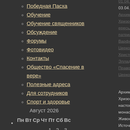
01.04
Победная Пасха
03.04
Обучение
Архим
Хризо
Обучение священников
ересь
Обсуждение
патри
Форумы
Варф
Церко
Фотовидео
Христ
Контакты
Эллад
Общество «Спасение в
Право
Церко
вере»
Полезные адреса
Архим
Для сотрудников
Хризо
Спорт и здоровье
насто
Август 2026
мона
Живо
Пн
Вт
Ср
Чт
Пт
Сб
Вс
Источ
1
2
3