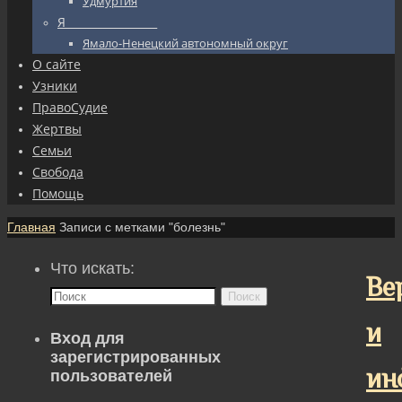
Удмуртия
Я_________________
Ямало-Ненецкий автономный округ
О сайте
Узники
ПравоСудие
Жертвы
Семьи
Свобода
Помощь
Главная
Записи с метками "болезнь"
Что искать:
Ве
Поиск
и
Вход для
зарегистрированных
ин
пользователей