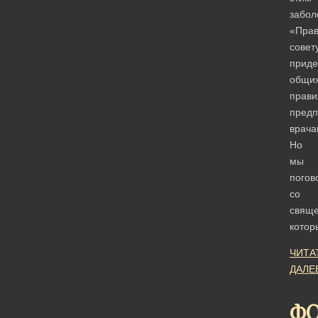
забол
«Пра
совет
приде
общи
прави
предп
врача
Но
мы
погов
со
свяще
кото
ЧИТА
ДАЛЕ
ФО