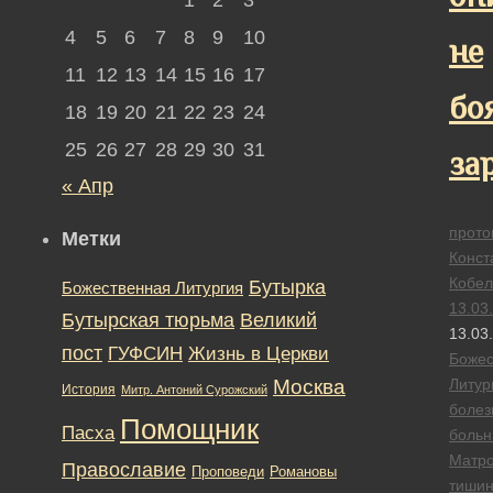
4
5
6
7
8
9
10
не
11
12
13
14
15
16
17
бо
18
19
20
21
22
23
24
25
26
27
28
29
30
31
за
« Апр
прото
Метки
Конст
Кобел
Бутырка
Божественная Литургия
13.03
Бутырская тюрьма
Великий
13.03
пост
ГУФСИН
Жизнь в Церкви
Божес
Москва
Литур
История
Митр. Антоний Сурожский
болез
Помощник
Пасха
больн
Матро
Православие
Романовы
Проповеди
тиши