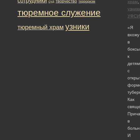
сотрудники
творчество
храм
,
суд
терроризм
узник
тюремное служение
УФСИ
узники
тюремный храм
«Я
вхожу
в
боксы
к
детям
с
откры
форм
тубер
Как
свяще
Прич
в
больн
И