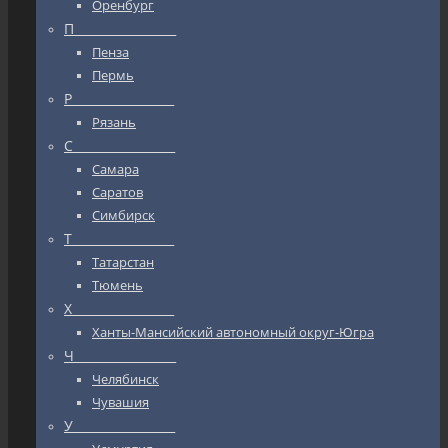
Оренбург
П_________________
Пенза
Пермь
Р_________________
Рязань
С_________________
Самара
Саратов
Симбирск
Т_________________
Татарстан
Тюмень
Х_________________
Ханты-Мансийский автономный округ-Югра
Ч_________________
Челябинск
Чувашия
У_________________