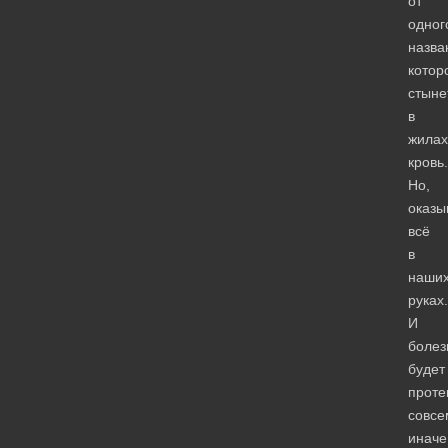
от
одног
назва
котор
стыне
в
жилах
кровь.
Но,
оказы
всё
в
наши
руках.
И
болез
будет
проте
совсе
иначе