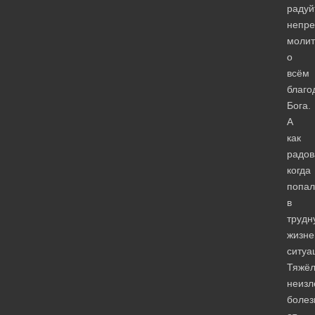
радуй
непре
молит
о
всём
благо
Бога.
А
как
радов
когда
попал
в
трудн
жизн
ситуа
Тяжёл
неизл
болез