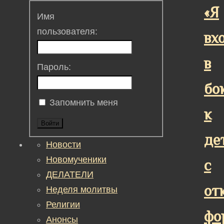
«Я
Имя
пользователя:
вх
в
Пароль:
бо
Запомнить меня
к
Войти
де
Новости
Новомученики
с
ДЕЛАТЕЛИ
от
Неделя молитвы
Религии
фо
Анонсы