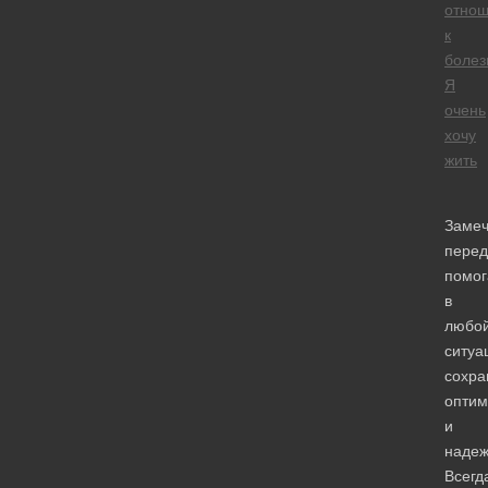
отно
к
болез
Я
очень
хочу
жить
Замеч
перед
помо
в
любо
ситуа
сохра
оптим
и
надеж
Всегд