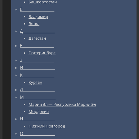
Башкортостан
В_________________
Владимир
Вятка
Д_________________
Дагестан
Е_________________
Екатеринбург
З_________________
И_________________
К_________________
Курган
Л_________________
М_________________
Марий Эл — Республика Марий Эл
Мордовия
Н_________________
Нижний Новгород
О_________________