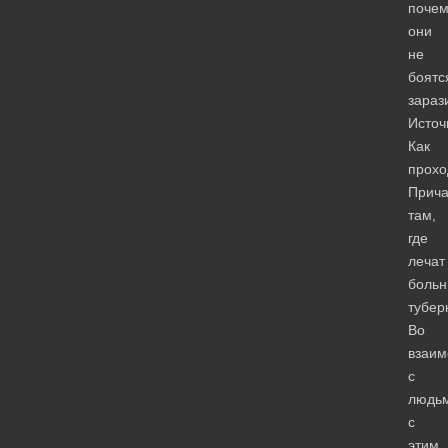
почем
они
не
боятс
зараз
Источ
Как
прохо
Прича
там,
где
лечат
больн
тубер
Во
взаим
с
людь
с
этим