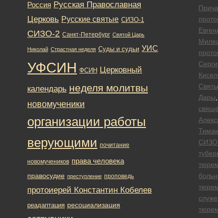
Русская Православная
Россия
Прича
Церковь
Русские святые
прото
СИЗО-1
Евген
СИЗО-2
Санкт-Петербург
Святой Царь
Миле
УИС
Суды и судьи
Николай
Страстная неделя
прото
УФСИН
Серги
Церковный
ФСИН
Кисел
неделя молитвы
Свят
календарь
Дары
,
новомученики
свяще
организации работы
Алекс
Тимак
верующими
СИЗО
почитание
тубер
права человека
новомучеников
тюре
правосудие
больн
проповедь
преступление
тюре
протоиерей Константин Кобелев
служе
ресоциализация
реадаптация
тюре