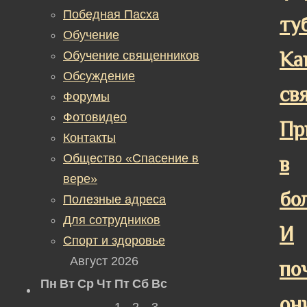
Победная Пасха
ту
Обучение
Ка
Обучение священников
Обсуждение
св
Форумы
Фотовидео
Пр
Контакты
Общество «Спасение в
в
вере»
бо
Полезные адреса
Для сотрудников
И
Спорт и здоровье
Август 2026
по
Пн
Вт
Ср
Чт
Пт
Сб
Вс
он
1
2
3